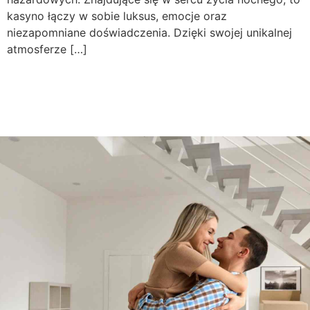
kasyno łączy w sobie luksus, emocje oraz
niezapomniane doświadczenia. Dzięki swojej unikalnej
atmosferze […]