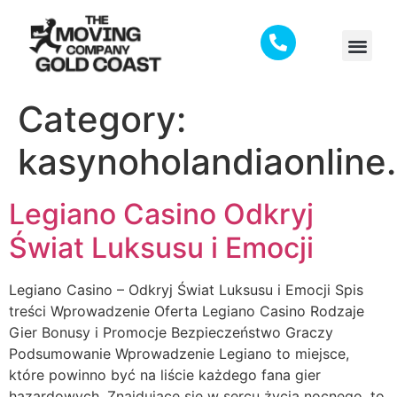
Category:
kasynoholandiaonline
Legiano Casino Odkryj
Świat Luksusu i Emocji
Legiano Casino – Odkryj Świat Luksusu i Emocji Spis
treści Wprowadzenie Oferta Legiano Casino Rodzaje
Gier Bonusy i Promocje Bezpieczeństwo Graczy
Podsumowanie Wprowadzenie Legiano to miejsce,
które powinno być na liście każdego fana gier
hazardowych. Znajdujące się w sercu życia nocnego, to