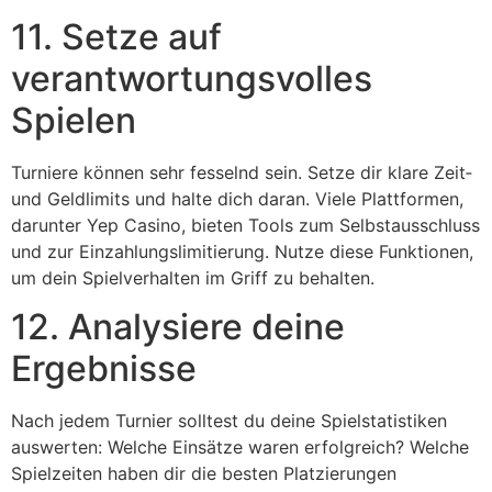
11. Setze auf
verantwortungsvolles
Spielen
Turniere können sehr fesselnd sein. Setze dir klare Zeit‑
und Geldlimits und halte dich daran. Viele Plattformen,
darunter Yep Casino, bieten Tools zum Selbstausschluss
und zur Einzahlungslimitierung. Nutze diese Funktionen,
um dein Spielverhalten im Griff zu behalten.
12. Analysiere deine
Ergebnisse
Nach jedem Turnier solltest du deine Spielstatistiken
auswerten: Welche Einsätze waren erfolgreich? Welche
Spielzeiten haben dir die besten Platzierungen