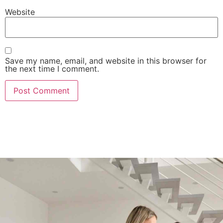
Website
Save my name, email, and website in this browser for
the next time I comment.