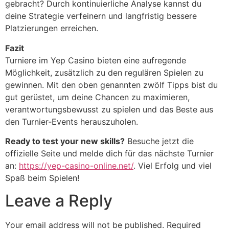
gebracht? Durch kontinuierliche Analyse kannst du
deine Strategie verfeinern und langfristig bessere
Platzierungen erreichen.
Fazit
Turniere im Yep Casino bieten eine aufregende
Möglichkeit, zusätzlich zu den regulären Spielen zu
gewinnen. Mit den oben genannten zwölf Tipps bist du
gut gerüstet, um deine Chancen zu maximieren,
verantwortungsbewusst zu spielen und das Beste aus
den Turnier‑Events herauszuholen.
Ready to test your new skills?
Besuche jetzt die
offizielle Seite und melde dich für das nächste Turnier
an:
https://yep-casino-online.net/
. Viel Erfolg und viel
Spaß beim Spielen!
Leave a Reply
Your email address will not be published.
Required