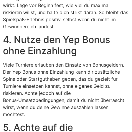
wirkt. Lege vor Beginn fest, wie viel du maximal
riskieren willst, und halte dich strikt daran. So bleibt das
Spielspaß‑Erlebnis positiv, selbst wenn du nicht im
Gewinnbereich landest.
4. Nutze den Yep Bonus
ohne Einzahlung
Viele Turniere erlauben den Einsatz von Bonusgeldern.
Der Yep Bonus ohne Einzahlung kann dir zusätzliche
Spins oder Startguthaben geben, das du gezielt für
Turniere einsetzen kannst, ohne eigenes Geld zu
riskieren. Achte jedoch auf die
Bonus‑Umsatzbedingungen, damit du nicht überrascht
wirst, wenn du deine Gewinne auszahlen lassen
möchtest.
5. Achte auf die