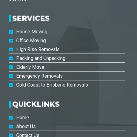
SERVICES
House Moving
Office Moving
High Rise Removals
Packing and Unpacking
Elderly Move
Emergency Removals
Gold Coast to Brisbane Removals
QUICKLINKS
Home
About Us
Contact Us