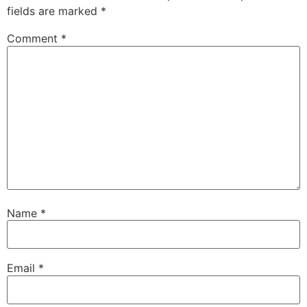
fields are marked
*
Comment
*
Name
*
Email
*