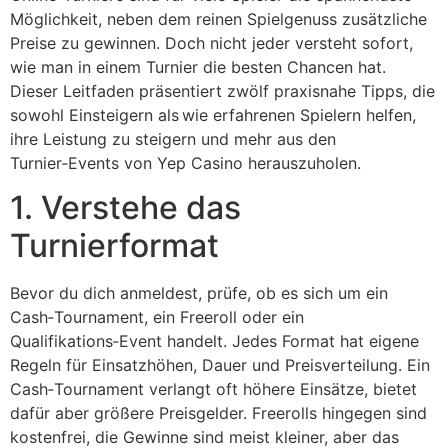
Möglichkeit, neben dem reinen Spielgenuss zusätzliche
Preise zu gewinnen. Doch nicht jeder versteht sofort,
wie man in einem Turnier die besten Chancen hat.
Dieser Leitfaden präsentiert zwölf praxisnahe Tipps, die
sowohl Einsteigern als ​wie erfahrenen Spielern helfen,
ihre Leistung zu steigern und mehr aus den
Turnier‑Events von Yep Casino herauszuholen.
1. Verstehe das
Turnierformat
Bevor du dich anmeldest, prüfe, ob es sich um ein
Cash‑Tournament, ein Freeroll oder ein
Qualifikations‑Event handelt. Jedes Format hat eigene
Regeln für Einsatzhöhen, Dauer und Preisverteilung. Ein
Cash‑Tournament verlangt oft höhere Einsätze, bietet
dafür aber größere Preisgelder. Freerolls hingegen sind
kostenfrei, die Gewinne sind meist kleiner, aber das