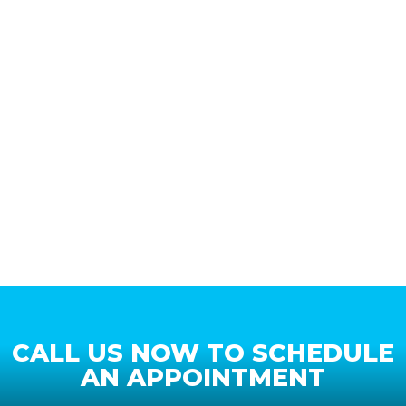
CALL US NOW TO SCHEDULE
AN APPOINTMENT