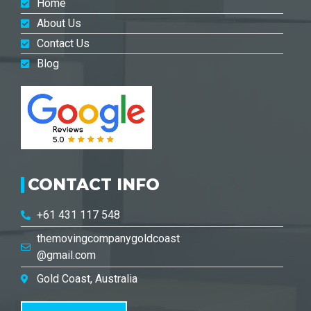
Home
About Us
Contact Us
Blog
CONTACT INFO
+61 431 117 548
themovingcompanygoldcoast
@gmail.com
Gold Coast, Australia