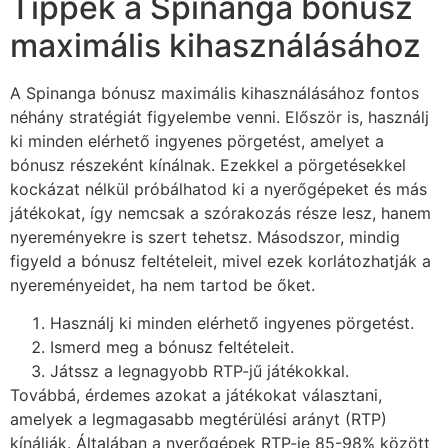
Tippek a Spinanga bónusz
maximális kihasználásához
A Spinanga bónusz maximális kihasználásához fontos
néhány stratégiát figyelembe venni. Először is, használj
ki minden elérhető ingyenes pörgetést, amelyet a
bónusz részeként kínálnak. Ezekkel a pörgetésekkel
kockázat nélkül próbálhatod ki a nyerőgépeket és más
játékokat, így nemcsak a szórakozás része lesz, hanem
nyereményekre is szert tehetsz. Másodszor, mindig
figyeld a bónusz feltételeit, mivel ezek korlátozhatják a
nyereményeidet, ha nem tartod be őket.
Használj ki minden elérhető ingyenes pörgetést.
Ismerd meg a bónusz feltételeit.
Játssz a legnagyobb RTP-jű játékokkal.
Továbbá, érdemes azokat a játékokat választani,
amelyek a legmagasabb megtérülési arányt (RTP)
kínálják. Általában a nyerőgépek RTP-je 85-98% között