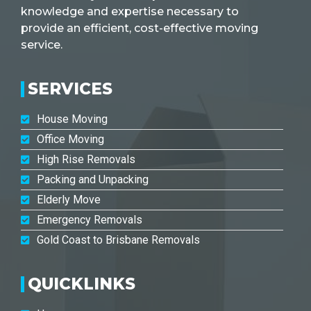
knowledge and expertise necessary to
provide an efficient, cost-effective moving
service.
SERVICES
House Moving
Office Moving
High Rise Removals
Packing and Unpacking
Elderly Move
Emergency Removals
Gold Coast to Brisbane Removals
QUICKLINKS