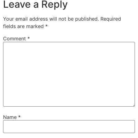
Leave a Reply
Your email address will not be published.
Required
fields are marked
*
Comment
*
Name
*