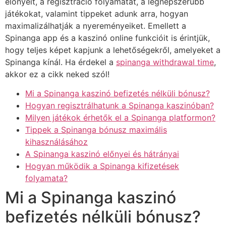
előnyeit, a regisztráció folyamatát, a legnépszerűbb
játékokat, valamint tippeket adunk arra, hogyan
maximalizálhatják a nyereményeiket. Emellett a
Spinanga app és a kaszinó online funkcióit is érintjük,
hogy teljes képet kapjunk a lehetőségekről, amelyeket a
Spinanga kínál. Ha érdekel a
spinanga withdrawal time
,
akkor ez a cikk neked szól!
Mi a Spinanga kaszinó befizetés nélküli bónusz?
Hogyan regisztrálhatunk a Spinanga kaszinóban?
Milyen játékok érhetők el a Spinanga platformon?
Tippek a Spinanga bónusz maximális
kihasználásához
A Spinanga kaszinó előnyei és hátrányai
Hogyan működik a Spinanga kifizetések
folyamata?
Mi a Spinanga kaszinó
befizetés nélküli bónusz?