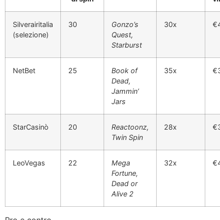
Silverairitalia
30
Gonzo’s
30x
€
(selezione)
Quest,
Starburst
NetBet
25
Book of
35x
€
Dead,
Jammin’
Jars
StarCasinò
20
Reactoonz,
28x
€
Twin Spin
LeoVegas
22
Mega
32x
€
Fortune,
Dead or
Alive 2