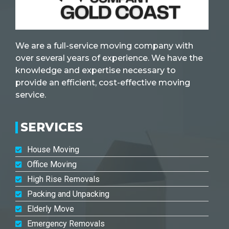
We are a full-service moving company with
over several years of experience. We have the
knowledge and expertise necessary to
provide an efficient, cost-effective moving
service.
SERVICES
House Moving
Office Moving
High Rise Removals
Packing and Unpacking
Elderly Move
Emergency Removals