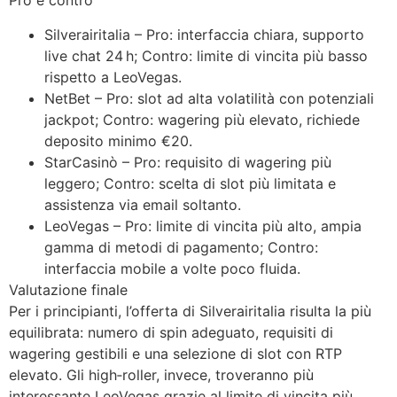
Pro e contro
Silverairitalia – Pro: interfaccia chiara, supporto
live chat 24 h; Contro: limite di vincita più basso
rispetto a LeoVegas.
NetBet – Pro: slot ad alta volatilità con potenziali
jackpot; Contro: wagering più elevato, richiede
deposito minimo €20.
StarCasinò – Pro: requisito di wagering più
leggero; Contro: scelta di slot più limitata e
assistenza via email soltanto.
LeoVegas – Pro: limite di vincita più alto, ampia
gamma di metodi di pagamento; Contro:
interfaccia mobile a volte poco fluida.
Valutazione finale
Per i principianti, l’offerta di Silverairitalia risulta la più
equilibrata: numero di spin adeguato, requisiti di
wagering gestibili e una selezione di slot con RTP
elevato. Gli high‑roller, invece, troveranno più
interessante LeoVegas grazie al limite di vincita più