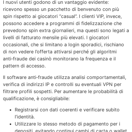
I nuovi utenti godono di un vantaggio evidente:
ricevono spesso un pacchetto di benvenuto con più
spin rispetto ai giocatori “casual”. I clienti VIP, invece,
possono accedere a programmi di fidelizzazione che
prevedono spin extra giornalieri, ma questi sono legati a
livelli di fatturato mensile più elevati. I giocatori
occasionali, che si limitano a login sporadici, rischiano
di non vedere l’offerta attivarsi perché gli algoritmi
anti‑fraude dei casinò monitorano la frequenza e il
pattern di accesso.
Il software anti‑fraude utilizza analisi comportamentali,
verifica di indirizzi IP e controlli su eventuali VPN per
filtrare profili sospetti. Per aumentare le probabilità di
qualificazione, è consigliabile:
Registrarsi con dati coerenti e verificare subito
l’identità.
Utilizzare lo stesso metodo di pagamento per i
depositi, evitando continui cambi di carta o wallet.