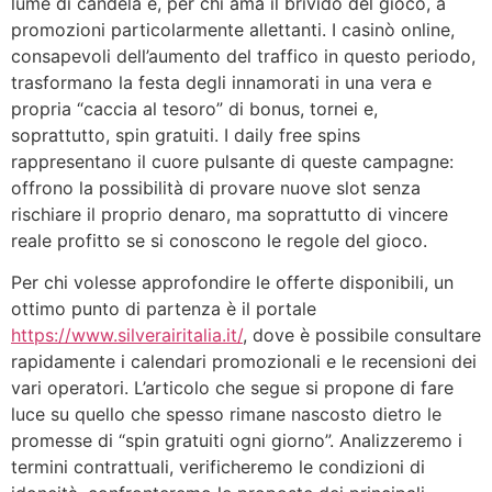
lume di candela e, per chi ama il brivido del gioco, a
promozioni particolarmente allettanti. I casinò online,
consapevoli dell’aumento del traffico in questo periodo,
trasformano la festa degli innamorati in una vera e
propria “caccia al tesoro” di bonus, tornei e,
soprattutto, spin gratuiti. I daily free spins
rappresentano il cuore pulsante di queste campagne:
offrono la possibilità di provare nuove slot senza
rischiare il proprio denaro, ma soprattutto di vincere
reale profitto se si conoscono le regole del gioco.
Per chi volesse approfondire le offerte disponibili, un
ottimo punto di partenza è il portale
https://www.silverairitalia.it/
, dove è possibile consultare
rapidamente i calendari promozionali e le recensioni dei
vari operatori. L’articolo che segue si propone di fare
luce su quello che spesso rimane nascosto dietro le
promesse di “spin gratuiti ogni giorno”. Analizzeremo i
termini contrattuali, verificheremo le condizioni di