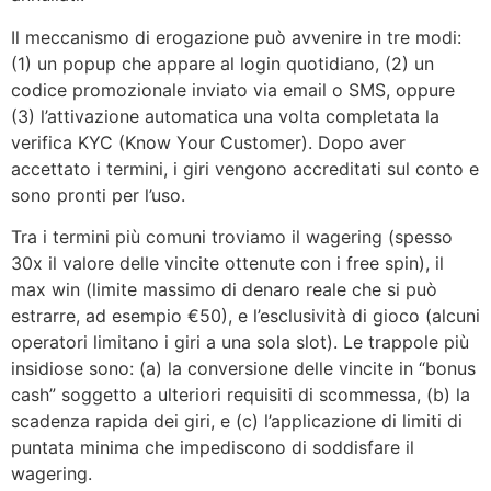
Il meccanismo di erogazione può avvenire in tre modi:
(1) un popup che appare al login quotidiano, (2) un
codice promozionale inviato via email o SMS, oppure
(3) l’attivazione automatica una volta completata la
verifica KYC (Know Your Customer). Dopo aver
accettato i termini, i giri vengono accreditati sul conto e
sono pronti per l’uso.
Tra i termini più comuni troviamo il wagering (spesso
30x il valore delle vincite ottenute con i free spin), il
max win (limite massimo di denaro reale che si può
estrarre, ad esempio €50), e l’esclusività di gioco (alcuni
operatori limitano i giri a una sola slot). Le trappole più
insidiose sono: (a) la conversione delle vincite in “bonus
cash” soggetto a ulteriori requisiti di scommessa, (b) la
scadenza rapida dei giri, e (c) l’applicazione di limiti di
puntata minima che impediscono di soddisfare il
wagering.