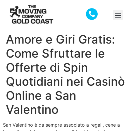
Amore e Giri Gratis:
Come Sfruttare le
Offerte di Spin
Quotidiani nei Casinò
Online a San
Valentino
San Valentino è da sempre associato a regali, cene a