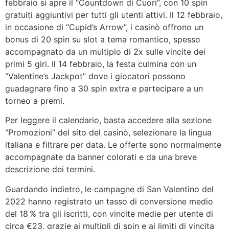
febbraio si apre il “Countdown di Cuori”, con 10 spin
gratuiti aggiuntivi per tutti gli utenti attivi. Il 12 febbraio,
in occasione di “Cupid’s Arrow”, i casinò offrono un
bonus di 20 spin su slot a tema romantico, spesso
accompagnato da un multiplo di 2x sulle vincite dei
primi 5 giri. Il 14 febbraio, la festa culmina con un
“Valentine’s Jackpot” dove i giocatori possono
guadagnare fino a 30 spin extra e partecipare a un
torneo a premi.
Per leggere il calendario, basta accedere alla sezione
“Promozioni” del sito del casinò, selezionare la lingua
italiana e filtrare per data. Le offerte sono normalmente
accompagnate da banner colorati e da una breve
descrizione dei termini.
Guardando indietro, le campagne di San Valentino del
2022 hanno registrato un tasso di conversione medio
del 18 % tra gli iscritti, con vincite medie per utente di
circa €23, grazie ai multipli di spin e ai limiti di vincita