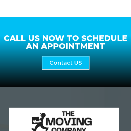
CALL US NOW TO SCHEDULE
AN APPOINTMENT
Contact US