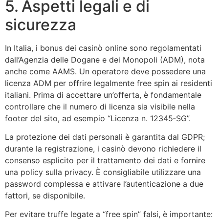
5. Aspetti legali e di
sicurezza
In Italia, i bonus dei casinò online sono regolamentati
dall’Agenzia delle Dogane e dei Monopoli (ADM), nota
anche come AAMS. Un operatore deve possedere una
licenza ADM per offrire legalmente free spin ai residenti
italiani. Prima di accettare un’offerta, è fondamentale
controllare che il numero di licenza sia visibile nella
footer del sito, ad esempio “Licenza n. 12345‑SG”.
La protezione dei dati personali è garantita dal GDPR;
durante la registrazione, i casinò devono richiedere il
consenso esplicito per il trattamento dei dati e fornire
una policy sulla privacy. È consigliabile utilizzare una
password complessa e attivare l’autenticazione a due
fattori, se disponibile.
Per evitare truffe legate a “free spin” falsi, è importante: