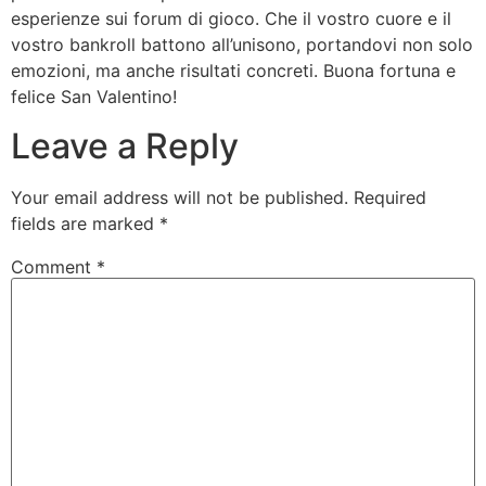
esperienze sui forum di gioco. Che il vostro cuore e il
vostro bankroll battono all’unisono, portandovi non solo
emozioni, ma anche risultati concreti. Buona fortuna e
felice San Valentino!
Leave a Reply
Your email address will not be published.
Required
fields are marked
*
Comment
*