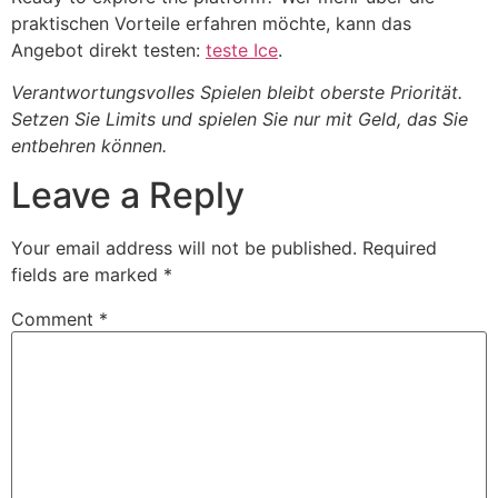
praktischen Vorteile erfahren möchte, kann das
Angebot direkt testen:
teste Ice
.
Verantwortungsvolles Spielen bleibt oberste Priorität.
Setzen Sie Limits und spielen Sie nur mit Geld, das Sie
entbehren können.
Leave a Reply
Your email address will not be published.
Required
fields are marked
*
Comment
*