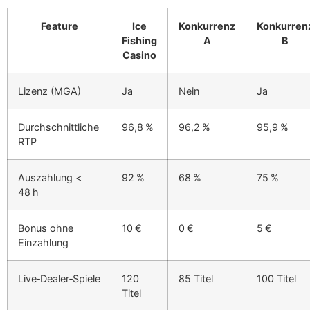
Feature
Ice
Konkurrenz
Konkurren
Fishing
A
B
Casino
Lizenz (MGA)
Ja
Nein
Ja
Durchschnittliche
96,8 %
96,2 %
95,9 %
RTP
Auszahlung <
92 %
68 %
75 %
48 h
Bonus ohne
10 €
0 €
5 €
Einzahlung
Live‑Dealer‑Spiele
120
85 Titel
100 Titel
Titel