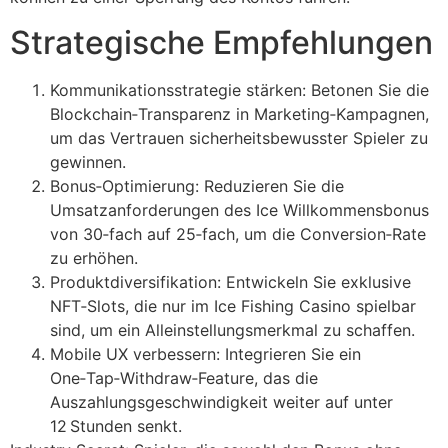
Strategische Empfehlungen
Kommunikationsstrategie stärken: Betonen Sie die
Blockchain‑Transparenz in Marketing‑Kampagnen,
um das Vertrauen sicherheitsbewusster Spieler zu
gewinnen.
Bonus‑Optimierung: Reduzieren Sie die
Umsatzanforderungen des Ice Willkommensbonus
von 30‑fach auf 25‑fach, um die Conversion‑Rate
zu erhöhen.
Produktdiversifikation: Entwickeln Sie exklusive
NFT‑Slots, die nur im Ice Fishing Casino spielbar
sind, um ein Alleinstellungsmerkmal zu schaffen.
Mobile UX verbessern: Integrieren Sie ein
One‑Tap‑Withdraw‑Feature, das die
Auszahlungsgeschwindigkeit weiter auf unter
12 Stunden senkt.