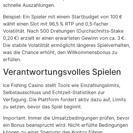
schnelle Auszahlungen.
Beispiel: Ein Spieler mit einem Startbudget von 100 €
wählt einen Slot mit 96,5 % RTP und 0,5‑facher
Volatilität. Nach 500 Drehungen (Durchschnitts‑Stake
0,20 €) erzielt er einen erwarteten Gewinn von ca. 3 €.
Die stabile Volatilität ermöglicht längeres Spielverhalten,
was die Chance erhöht, den Willkommensbonus zu
erfüllen.
Verantwortungsvolles Spielen
Ice Fishing Casino stellt Tools wie Einzahlungslimits,
Selbstausschluss und Echtzeit‑Statistiken zur
Verfügung. Die Plattform fordert aktiv dazu auf, Limits
zu setzen, bevor das Spiel beginnt.
Important: Immer die Umsatzbedingungen prüfen, bevor
ein Bonus beansprucht wird. Nicht erfüllte Bedingungen
können zu einer Sperrung des Kontos führen.