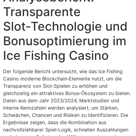
Transparente
Slot‑Technologie und
Bonusoptimierung im
Ice Fishing Casino
Der folgende Bericht untersucht, wie das Ice Fishing
Casino moderne Blockchain‑Elemente nutzt, um die
Transparenz von Slot‑Spielen zu erhöhen und
gleichzeitig ein attraktives Bonus‑Ökosystem zu bieten.
Daten aus dem Jahr 2023/2024, Marktstudien und
interne Kennzahlen werden analysiert, um Stärken,
Schwächen, Chancen und Risiken zu identifizieren. Die
Ergebnisse zeigen, dass die Kombination aus
nachvollziehbarer Spiel‑Logik, schnellen Auszahlungen