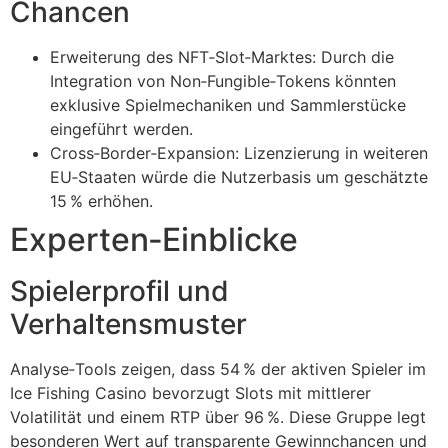
Chancen
Erweiterung des NFT‑Slot‑Marktes: Durch die
Integration von Non‑Fungible‑Tokens könnten
exklusive Spielmechaniken und Sammlerstücke
eingeführt werden.
Cross‑Border‑Expansion: Lizenzierung in weiteren
EU‑Staaten würde die Nutzerbasis um geschätzte
15 % erhöhen.
Experten‑Einblicke
Spielerprofil und
Verhaltensmuster
Analyse‑Tools zeigen, dass 54 % der aktiven Spieler im
Ice Fishing Casino bevorzugt Slots mit mittlerer
Volatilität und einem RTP über 96 %. Diese Gruppe legt
besonderen Wert auf transparente Gewinnchancen und