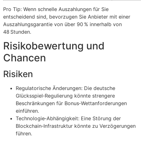
Pro Tip: Wenn schnelle Auszahlungen für Sie
entscheidend sind, bevorzugen Sie Anbieter mit einer
Auszahlungsgarantie von über 90 % innerhalb von
48 Stunden.
Risikobewertung und
Chancen
Risiken
Regulatorische Änderungen: Die deutsche
Glücksspiel‑Regulierung könnte strengere
Beschränkungen für Bonus‑Wettanforderungen
einführen.
Technologie‑Abhängigkeit: Eine Störung der
Blockchain‑Infrastruktur könnte zu Verzögerungen
führen.