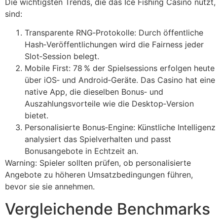
Die wichtigsten Trends, die das Ice Fishing Casino nutzt,
sind:
Transparente RNG‑Protokolle: Durch öffentliche
Hash‑Veröffentlichungen wird die Fairness jeder
Slot‑Session belegt.
Mobile First: 78 % der Spielsessions erfolgen heute
über iOS‑ und Android‑Geräte. Das Casino hat eine
native App, die dieselben Bonus‑ und
Auszahlungsvorteile wie die Desktop‑Version
bietet.
Personalisierte Bonus‑Engine: Künstliche Intelligenz
analysiert das Spielverhalten und passt
Bonusangebote in Echtzeit an.
Warning: Spieler sollten prüfen, ob personalisierte
Angebote zu höheren Umsatzbedingungen führen,
bevor sie sie annehmen.
Vergleichende Benchmarks