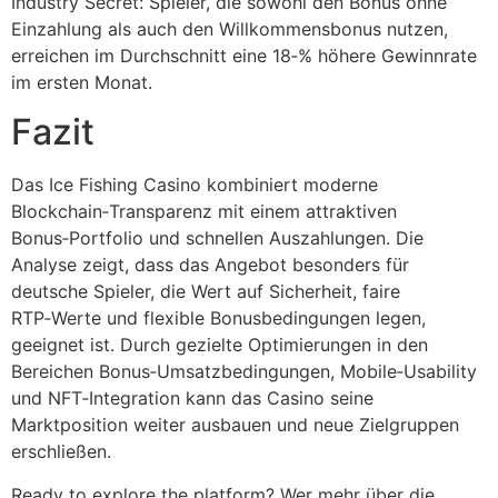
Industry Secret: Spieler, die sowohl den Bonus ohne
Einzahlung als auch den Willkommensbonus nutzen,
erreichen im Durchschnitt eine 18‑% höhere Gewinnrate
im ersten Monat.
Fazit
Das Ice Fishing Casino kombiniert moderne
Blockchain‑Transparenz mit einem attraktiven
Bonus‑Portfolio und schnellen Auszahlungen. Die
Analyse zeigt, dass das Angebot besonders für
deutsche Spieler, die Wert auf Sicherheit, faire
RTP‑Werte und flexible Bonusbedingungen legen,
geeignet ist. Durch gezielte Optimierungen in den
Bereichen Bonus‑Umsatzbedingungen, Mobile‑Usability
und NFT‑Integration kann das Casino seine
Marktposition weiter ausbauen und neue Zielgruppen
erschließen.
Ready to explore the platform? Wer mehr über die