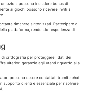
e promozioni possono includere bonus di
mente ai giochi possono ricevere inviti a
co.
ortante rimanere sintonizzati. Partecipare a
della piattaforma, rendendo l’esperienza di
ag
di crittografia per proteggere i dati dei
re ulteriori garanzie agli utenti riguardo alla
eratori possono essere contattati tramite chat
on supporto clienti è essenziale per risolvere
i.