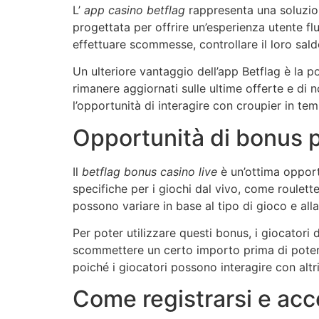
L’
app casino betflag
rappresenta una soluzion
progettata per offrire un’esperienza utente fl
effettuare scommesse, controllare il loro sal
Un ulteriore vantaggio dell’app Betflag è la p
rimanere aggiornati sulle ultime offerte e di 
l’opportunità di interagire con croupier in te
Opportunità di bonus pe
Il
betflag bonus casino live
è un’ottima opport
specifiche per i giochi dal vivo, come roulet
possono variare in base al tipo di gioco e alla
Per poter utilizzare questi bonus, i giocator
scommettere un certo importo prima di poter ri
poiché i giocatori possono interagire con altr
Come registrarsi e acc