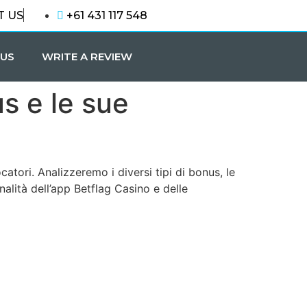
T US
+61 431 117 548
 US
WRITE A REVIEW
s e le sue
catori. Analizzeremo i diversi tipi di bonus, le
alità dell’app Betflag Casino e delle