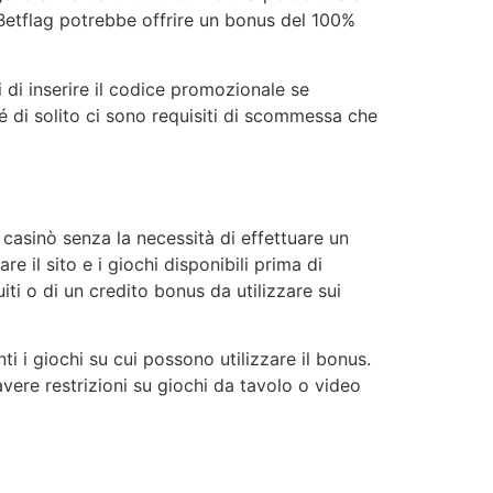
 Betflag potrebbe offrire un bonus del 100%
 di inserire il codice promozionale se
é di solito ci sono requisiti di scommessa che
 casinò senza la necessità di effettuare un
e il sito e i giochi disponibili prima di
iti o di un credito bonus da utilizzare sui
i i giochi su cui possono utilizzare il bonus.
avere restrizioni su giochi da tavolo o video