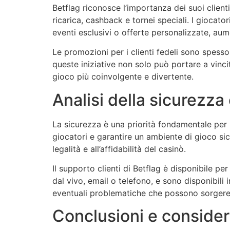
Betflag riconosce l’importanza dei suoi clien
ricarica, cashback e tornei speciali. I giocat
eventi esclusivi o offerte personalizzate, aum
Le promozioni per i clienti fedeli sono spesso
queste iniziative non solo può portare a vinci
gioco più coinvolgente e divertente.
Analisi della sicurezza 
La sicurezza è una priorità fondamentale per B
giocatori e garantire un ambiente di gioco sicu
legalità e all’affidabilità del casinò.
Il supporto clienti di Betflag è disponibile p
dal vivo, email o telefono, e sono disponibili 
eventuali problematiche che possono sorgere d
Conclusioni e considera