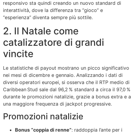
responsivo sta quindi creando un nuovo standard di
interattività, dove la differenza tra “gioco” e
“esperienza” diventa sempre più sottile.
2. Il Natale come
catalizzatore di grandi
vincite
Le statistiche di payout mostrano un picco significativo
nei mesi di dicembre e gennaio. Analizzando i dati di
diversi operatori europei, si osserva che il RTP medio di
Caribbean Stud sale dal 96,2 % standard a circa il 97,0 %
durante le promozioni natalizie, grazie a bonus extra e a
una maggiore frequenza di jackpot progressive.
Promozioni natalizie
Bonus “coppia di renne”
: raddoppia l’ante per i