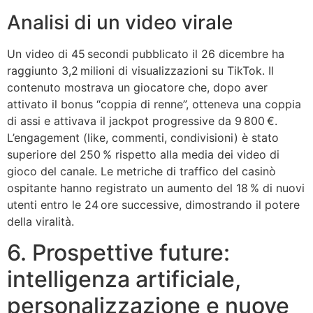
Analisi di un video virale
Un video di 45 secondi pubblicato il 26 dicembre ha
raggiunto 3,2 milioni di visualizzazioni su TikTok. Il
contenuto mostrava un giocatore che, dopo aver
attivato il bonus “coppia di renne”, otteneva una coppia
di assi e attivava il jackpot progressive da 9 800 €.
L’engagement (like, commenti, condivisioni) è stato
superiore del 250 % rispetto alla media dei video di
gioco del canale. Le metriche di traffico del casinò
ospitante hanno registrato un aumento del 18 % di nuovi
utenti entro le 24 ore successive, dimostrando il potere
della viralità.
6. Prospettive future:
intelligenza artificiale,
personalizzazione e nuove