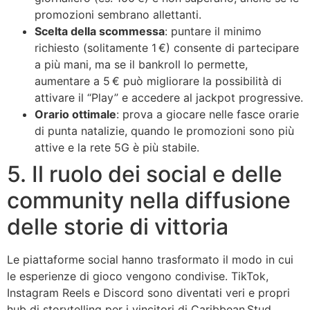
promozioni sembrano allettanti.
Scelta della scommessa
: puntare il minimo
richiesto (solitamente 1 €) consente di partecipare
a più mani, ma se il bankroll lo permette,
aumentare a 5 € può migliorare la possibilità di
attivare il “Play” e accedere al jackpot progressive.
Orario ottimale
: prova a giocare nelle fasce orarie
di punta natalizie, quando le promozioni sono più
attive e la rete 5G è più stabile.
5. Il ruolo dei social e delle
community nella diffusione
delle storie di vittoria
Le piattaforme social hanno trasformato il modo in cui
le esperienze di gioco vengono condivise. TikTok,
Instagram Reels e Discord sono diventati veri e propri
hub di storytelling per i vincitori di Caribbean Stud.