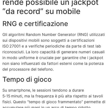
rende possibile un jackpot
“da record” su mobile
RNG e certificazione
Gli algoritmi Random Number Generator (RNG) utilizzati
sui dispositivi mobili sono soggetti a certificazioni
ISO 27001 e a verifiche periodiche da parte di test lab
riconosciuti. La loro capacità di generare numeri casuali
in modo uniforme è cruciale per garantire che i jackpot
non siano influenzati da fattori esterni come la potenza
del processore del telefono.
Tempo di gioco
Su smartphone, le sessioni tendono a durare
5‑15 minuti, ma la frequenza è più alta rispetto ai tavoli
fisici. Questo “tempo di gioco frammentato” permette di
accumulare più mani in un arco di tempo ridotto,