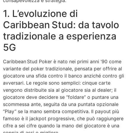
consapevolezza e strategia.
1. L’evoluzione di
Caribbean Stud: da tavolo
tradizionale a esperienza
5G
Caribbean Stud Poker è nato nei primi anni ’90 come
variante del poker tradizionale, pensata per offrire al
giocatore una sfida contro il banco anziché contro gli
avversari. Le regole sono semplici: cinque carte
vengono distribuite sia al giocatore sia al dealer; il
giocatore deve decidere se “foldare” o puntare una
scommessa ante, seguita da una puntata opzionale
“Play” se la mano sembra competitiva. Il payout più
famoso è il jackpot progressive, che può raggiungere
cifre a sei cifre quando la mano del giocatore è una
coppia di assi o migliore.