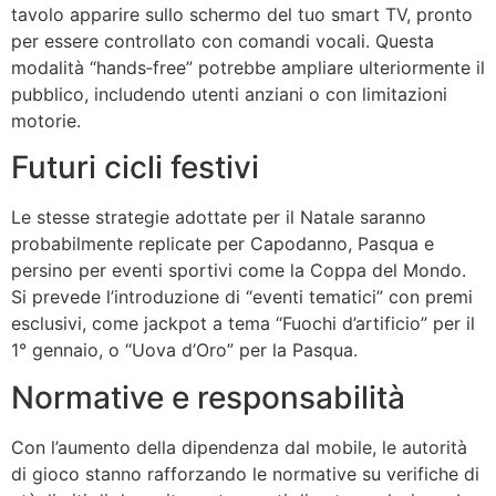
tavolo apparire sullo schermo del tuo smart TV, pronto
per essere controllato con comandi vocali. Questa
modalità “hands‑free” potrebbe ampliare ulteriormente il
pubblico, includendo utenti anziani o con limitazioni
motorie.
Futuri cicli festivi
Le stesse strategie adottate per il Natale saranno
probabilmente replicate per Capodanno, Pasqua e
persino per eventi sportivi come la Coppa del Mondo.
Si prevede l’introduzione di “eventi tematici” con premi
esclusivi, come jackpot a tema “Fuochi d’artificio” per il
1° gennaio, o “Uova d’Oro” per la Pasqua.
Normative e responsabilità
Con l’aumento della dipendenza dal mobile, le autorità
di gioco stanno rafforzando le normative su verifiche di