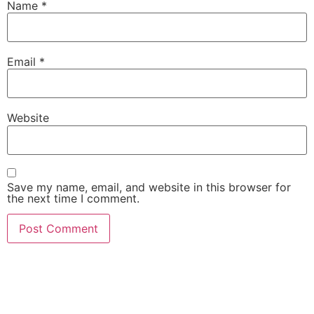
Name
*
Email
*
Website
Save my name, email, and website in this browser for
the next time I comment.