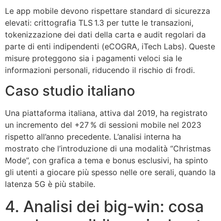
Le app mobile devono rispettare standard di sicurezza
elevati: crittografia TLS 1.3 per tutte le transazioni,
tokenizzazione dei dati della carta e audit regolari da
parte di enti indipendenti (eCOGRA, iTech Labs). Queste
misure proteggono sia i pagamenti veloci sia le
informazioni personali, riducendo il rischio di frodi.
Caso studio italiano
Una piattaforma italiana, attiva dal 2019, ha registrato
un incremento del +27 % di sessioni mobile nel 2023
rispetto all’anno precedente. L’analisi interna ha
mostrato che l’introduzione di una modalità “Christmas
Mode”, con grafica a tema e bonus esclusivi, ha spinto
gli utenti a giocare più spesso nelle ore serali, quando la
latenza 5G è più stabile.
4. Analisi dei big‑win: cosa