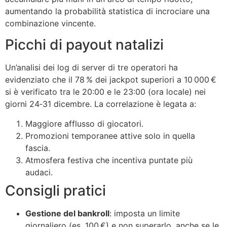
aumentando la probabilità statistica di incrociare una
combinazione vincente.
Picchi di payout natalizi
Un’analisi dei log di server di tre operatori ha
evidenziato che il 78 % dei jackpot superiori a 10 000 €
si è verificato tra le 20:00 e le 23:00 (ora locale) nei
giorni 24‑31 dicembre. La correlazione è legata a:
Maggiore afflusso di giocatori.
Promozioni temporanee attive solo in quella
fascia.
Atmosfera festiva che incentiva puntate più
audaci.
Consigli pratici
Gestione del bankroll
: imposta un limite
giornaliero (es. 100 €) e non superarlo, anche se le