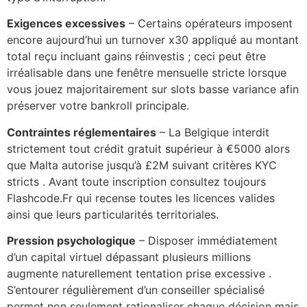
Exigences excessives
– Certains opérateurs imposent
encore aujourd’hui un turnover x30 appliqué au montant
total reçu incluant gains réinvestis ; ceci peut être
irréalisable dans une fenêtre mensuelle stricte lorsque
vous jouez majoritairement sur slots basse variance afin
préserver votre bankroll principale.
Contraintes réglementaires
– La Belgique interdit
strictement tout crédit gratuit supérieur à €5000 alors
que Malta autorise jusqu’à £2M suivant critères KYC
stricts . Avant toute inscription consultez toujours
Flashcode.Fr qui recense toutes les licences valides
ainsi que leurs particularités territoriales.
Pression psychologique
– Disposer immédiatement
d’un capital virtuel dépassant plusieurs millions
augmente naturellement tentation prise excessive .
S’entourer régulièrement d’un conseiller spécialisé
permet non seulement rationaliser chaque décision mais