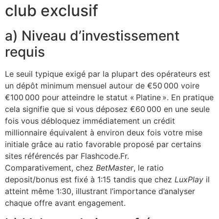
club exclusif
a) Niveau d’investissement
requis
Le seuil typique exigé par la plupart des opérateurs est
un dépôt minimum mensuel autour de €50 000 voire
€100 000 pour atteindre le statut « Platine ». En pratique
cela signifie que si vous déposez €60 000 en une seule
fois vous débloquez immédiatement un crédit
millionnaire équivalent à environ deux fois votre mise
initiale grâce au ratio favorable proposé par certains
sites référencés par Flashcode.Fr.
Comparativement, chez
BetMaster
, le ratio
deposit/bonus est fixé à 1:15 tandis que chez
LuxPlay
il
atteint même 1:30, illustrant l’importance d’analyser
chaque offre avant engagement.