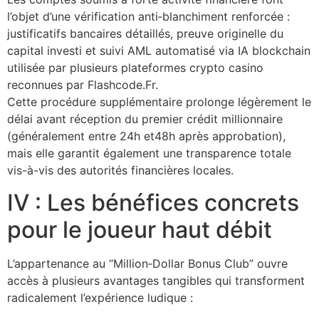
l’objet d’une vérification anti‑blanchiment renforcée :
justificatifs bancaires détaillés, preuve originelle du
capital investi et suivi AML automatisé via IA blockchain
utilisée par plusieurs plateformes crypto casino
reconnues par Flashcode.Fr.
Cette procédure supplémentaire prolonge légèrement le
délai avant réception du premier crédit millionnaire
(généralement entre 24h et48h après approbation),
mais elle garantit également une transparence totale
vis-à-vis des autorités financières locales.
IV : Les bénéfices concrets
pour le joueur haut débit
L’appartenance au “Million‑Dollar Bonus Club” ouvre
accès à plusieurs avantages tangibles qui transforment
radicalement l’expérience ludique :