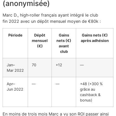
(anonymisée)
Marc D., high‑roller français ayant intégré le club
fin 2022 avec un dépôt mensuel moyen de €80k :
Période
Dépôt
Gains
Gains nets (€)
mensuel
nets (€)
après adhésion
(€)
avant
club
Jan–
70
+12
—
Mar 2022
Apr–
—
—
+48 (+300 %
Jun 2022
grâce au
cashback &
bonus)
En moins de trois mois Marc a vu son ROI passer ainsi