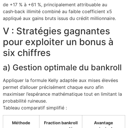
de +17 % à +61 %, principalement attribuable au
cash‑back illimité combiné au faible coefficient x5
appliqué aux gains bruts issus du crédit millionnaire.
V : Stratégies gagnantes
pour exploiter un bonus à
six chiffres
a) Gestion optimale du bankroll
Appliquer la formule Kelly adaptée aux mises élevées
permet d’allouer précisément chaque euro afin
maximiser l’espérance mathématique tout en limitant la
probabilité ruineuse.
Tableau comparatif simplifié :
Méthode
Fraction bankroll
Avantage