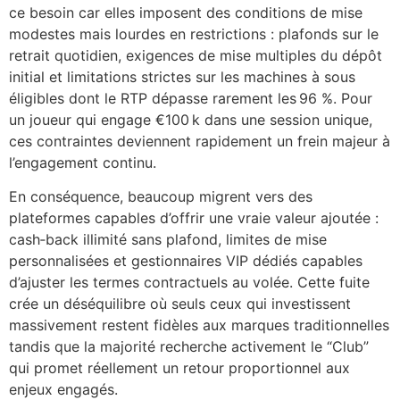
ce besoin car elles imposent des conditions de mise
modestes mais lourdes en restrictions : plafonds sur le
retrait quotidien, exigences de mise multiples du dépôt
initial et limitations strictes sur les machines à sous
éligibles dont le RTP dépasse rarement les 96 %. Pour
un joueur qui engage €100 k dans une session unique,
ces contraintes deviennent rapidement un frein majeur à
l’engagement continu.
En conséquence, beaucoup migrent vers des
plateformes capables d’offrir une vraie valeur ajoutée :
cash‑back illimité sans plafond, limites de mise
personnalisées et gestionnaires VIP dédiés capables
d’ajuster les termes contractuels au volée. Cette fuite
crée un déséquilibre où seuls ceux qui investissent
massivement restent fidèles aux marques traditionnelles
tandis que la majorité recherche activement le “Club”
qui promet réellement un retour proportionnel aux
enjeux engagés.