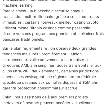
machine learning.
Parallèlement , la blockchain sécurise chaque
transaction multi-millionnaire grâce à smart contracts
immuables ; certains nouveaux meilleur casino crypto
utilisent même Bitcoin casinos comme passerelle
directe vers ces programmes premium afin éliminer frais
bancaires traditionnels.
Sur le plan réglementaire , on observe deux grandes
tendances majeures : premièrement , l’Union
européenne travaille activement à harmoniser ses
directives AML afin simplifier l’accès transfrontalier aux
clubs ultra-VIP ; deuxièmement , certaines juridictions
américaines envisagent une réglementation fédérale
spécifique destinée aux comptes dépassant $5M afin
garantir protection consommateur accrue.
Enfin , nous assistons déjà aux premiers projets
métavers où avatars peuvent accéder virtuellement