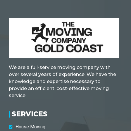
We are a full-service moving company with
over several years of experience. We have the
knowledge and expertise necessary to
provide an efficient, cost-effective moving
service.
SERVICES
House Moving