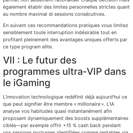
également établir des limites personnelles strictes quant
au nombre maximal di sessions consécutives.
En suivant ces recommandations pratiques vous limitez
sensiblement toute interruption indésirable tout en
profitant pleinement des avantages uniques offerts par
ce type program elite.
VII : Le futur des
programmes ultra‑VIP dans
le iGaming
L’innovation technologique redéfinit déjà aujourd’hui ce
que peut signifier être membre « millionaire ». L’IA
analyse vos habitudes quasi instantanément afin
proposant dynamiquement des boosts supplémentaires
ciblés—par exemple offrir +15 % cash back pendant
vos sessions nocturnes identifiées comme rentables via