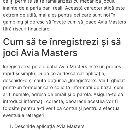
ce îți permite să te familiarizezi cu mecanica jocului
înainte de a paria bani reali. Această caracteristică este
extrem de utilă, mai ales pentru cei care sunt noi în
gambling și doresc să învețe cum să joace Avia Masters
fără riscuri financiare.
Cum să te înregistrezi și să
joci Avia Masters
Înregistrarea pe aplicația Avia Masters este un proces
rapid și simplu. După ce ai descărcat aplicația,
deschide-o și caută opțiunea „Înregistrare”. Vei fi ghidat
printr-un formular care solicită informații de bază, cum
ar fi numele, adresa de email și o parolă. Asigură-te că
introduci informații corecte, deoarece acestea vor fi
folosite pentru a-ți verifica contul și pentru a efectua
eventuale retrageri.
Deschide aplicația Avia Masters.