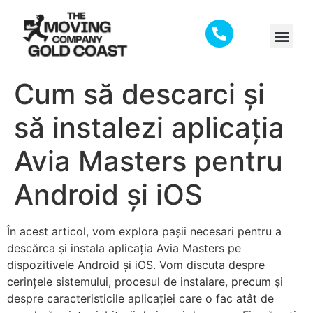
Cum să descarci și
să instalezi aplicația
Avia Masters pentru
Android și iOS
În acest articol, vom explora pașii necesari pentru a
descărca și instala aplicația Avia Masters pe
dispozitivele Android și iOS. Vom discuta despre
cerințele sistemului, procesul de instalare, precum și
despre caracteristicile aplicației care o fac atât de