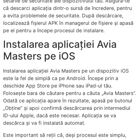
setările de securitate ale dispozitivului tău. Asigură-te
că descarci aplicația dintr-o sursă de încredere, pentru
a evita problemele de securitate. După descărcare,
localizează fișierul APK în managerul de fișiere și apasă
pe el pentru a începe procesul de instalare.
Instalarea aplicației Avia
Masters pe iOS
Instalarea aplicației Avia Masters pe un dispozitiv iOS
este la fel de simplă ca pe Android. Începe prin a
deschide App Store pe iPhone sau iPad-ul tău.
Folosește bara de căutare pentru a căuta „Avia Masters”.
Odată ce aplicația apare în rezultate, apasă pe butonul
„Obține” și apoi confirmă descărcarea prin intermediul
ID-ului Apple, dacă este necesar. Aplicația se va
descărca și va fi instalată automat.
Este important să reții că, deși procesul este simplu,