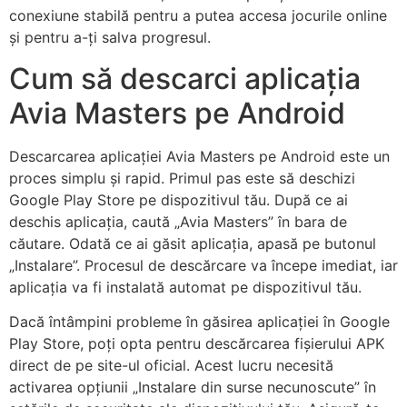
conexiune stabilă pentru a putea accesa jocurile online
și pentru a-ți salva progresul.
Cum să descarci aplicația
Avia Masters pe Android
Descarcarea aplicației Avia Masters pe Android este un
proces simplu și rapid. Primul pas este să deschizi
Google Play Store pe dispozitivul tău. După ce ai
deschis aplicația, caută „Avia Masters” în bara de
căutare. Odată ce ai găsit aplicația, apasă pe butonul
„Instalare”. Procesul de descărcare va începe imediat, iar
aplicația va fi instalată automat pe dispozitivul tău.
Dacă întâmpini probleme în găsirea aplicației în Google
Play Store, poți opta pentru descărcarea fișierului APK
direct de pe site-ul oficial. Acest lucru necesită
activarea opțiunii „Instalare din surse necunoscute” în