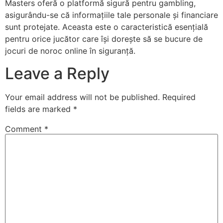
Masters oferă o platformă sigură pentru gambling,
asigurându-se că informațiile tale personale și financiare
sunt protejate. Aceasta este o caracteristică esențială
pentru orice jucător care își dorește să se bucure de
jocuri de noroc online în siguranță.
Leave a Reply
Your email address will not be published.
Required
fields are marked
*
Comment
*