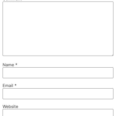
Name
*
Email
*
Website