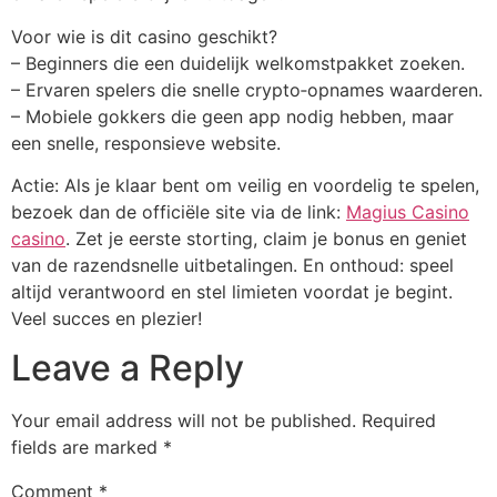
Voor wie is dit casino geschikt?
– Beginners die een duidelijk welkomstpakket zoeken.
– Ervaren spelers die snelle crypto‑opnames waarderen.
– Mobiele gokkers die geen app nodig hebben, maar
een snelle, responsieve website.
Actie: Als je klaar bent om veilig en voordelig te spelen,
bezoek dan de officiële site via de link:
Magius Casino
casino
. Zet je eerste storting, claim je bonus en geniet
van de razendsnelle uitbetalingen. En onthoud: speel
altijd verantwoord en stel limieten voordat je begint.
Veel succes en plezier!
Leave a Reply
Your email address will not be published.
Required
fields are marked
*
Comment
*