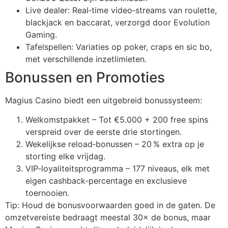
Live dealer: Real‑time video‑streams van roulette,
blackjack en baccarat, verzorgd door Evolution
Gaming.
Tafelspellen: Variaties op poker, craps en sic bo,
met verschillende inzetlimieten.
Bonussen en Promoties
Magius Casino biedt een uitgebreid bonussysteem:
Welkomstpakket – Tot €5.000 + 200 free spins
verspreid over de eerste drie stortingen.
Wekelijkse reload‑bonussen – 20 % extra op je
storting elke vrijdag.
VIP‑loyaliteitsprogramma – 177 niveaus, elk met
eigen cashback‑percentage en exclusieve
toernooien.
Tip: Houd de bonusvoorwaarden goed in de gaten. De
omzetvereiste bedraagt meestal 30× de bonus, maar