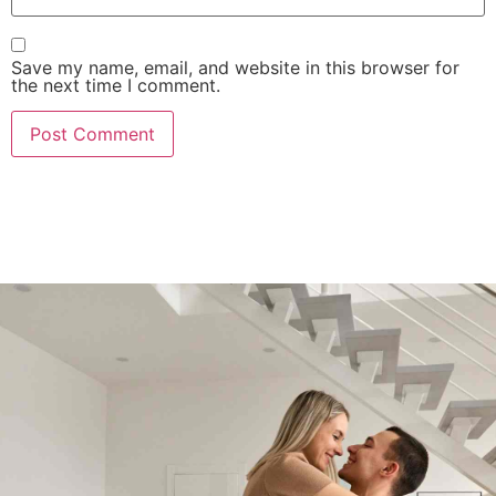
Save my name, email, and website in this browser for
the next time I comment.