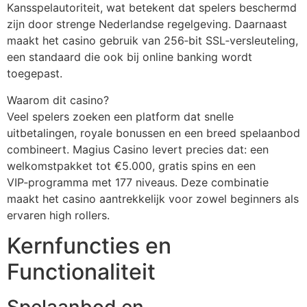
Kansspelautoriteit, wat betekent dat spelers beschermd
zijn door strenge Nederlandse regelgeving. Daarnaast
maakt het casino gebruik van 256‑bit SSL‑versleuteling,
een standaard die ook bij online banking wordt
toegepast.
Waarom dit casino?
Veel spelers zoeken een platform dat snelle
uitbetalingen, royale bonussen en een breed spelaanbod
combineert. Magius Casino levert precies dat: een
welkomstpakket tot €5.000, gratis spins en een
VIP‑programma met 177 niveaus. Deze combinatie
maakt het casino aantrekkelijk voor zowel beginners als
ervaren high rollers.
Kernfuncties en
Functionaliteit