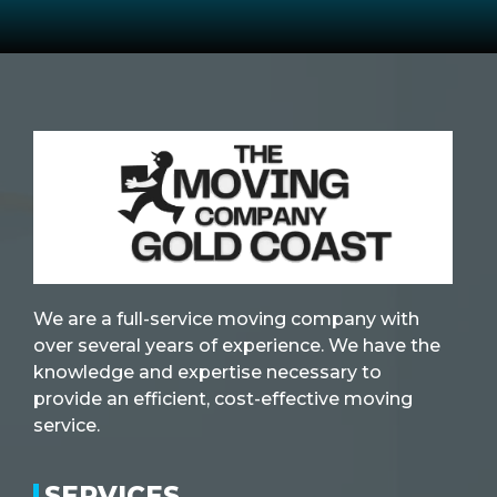
We are a full-service moving company with
over several years of experience. We have the
knowledge and expertise necessary to
provide an efficient, cost-effective moving
service.
SERVICES