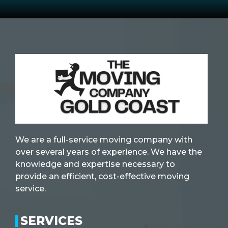
We are a full-service moving company with
over several years of experience. We have the
knowledge and expertise necessary to
provide an efficient, cost-effective moving
service.
SERVICES