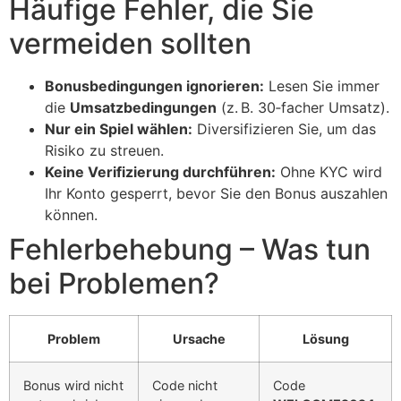
Häufige Fehler, die Sie
vermeiden sollten
Bonusbedingungen ignorieren:
Lesen Sie immer
die
Umsatzbedingungen
(z. B. 30‑facher Umsatz).
Nur ein Spiel wählen:
Diversifizieren Sie, um das
Risiko zu streuen.
Keine Verifizierung durchführen:
Ohne KYC wird
Ihr Konto gesperrt, bevor Sie den Bonus auszahlen
können.
Fehlerbehebung – Was tun
bei Problemen?
Problem
Ursache
Lösung
Bonus wird nicht
Code nicht
Code