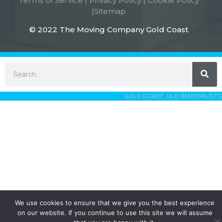
Terms of Service
|
Privacy Policy
|
Cookie Policy
|
Sitemap
© 2022 The Moving Company Gold Coast
GOLD COAST, QLD REMOVALISTS
We use cookies to ensure that we give you the best experience
on our website. If you continue to use this site we will assume