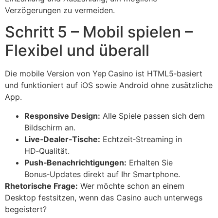
Verzögerungen zu vermeiden.
Schritt 5 – Mobil spielen –
Flexibel und überall
Die mobile Version von Yep Casino ist HTML5‑basiert
und funktioniert auf iOS sowie Android ohne zusätzliche
App.
Responsive Design:
Alle Spiele passen sich dem
Bildschirm an.
Live‑Dealer‑Tische:
Echtzeit‑Streaming in
HD‑Qualität.
Push‑Benachrichtigungen:
Erhalten Sie
Bonus‑Updates direkt auf Ihr Smartphone.
Rhetorische Frage:
Wer möchte schon an einem
Desktop festsitzen, wenn das Casino auch unterwegs
begeistert?