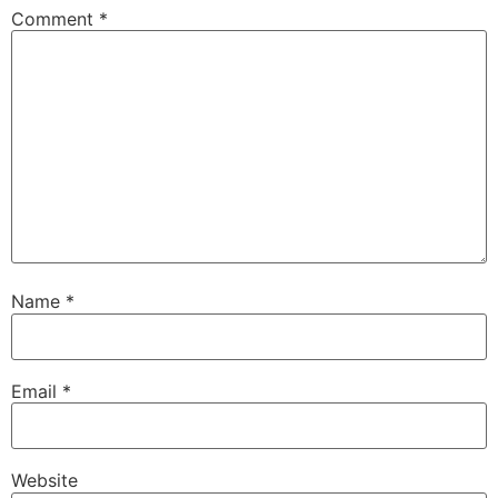
Comment
*
Name
*
Email
*
Website