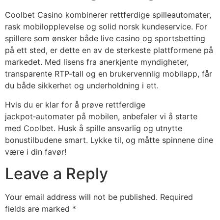
Coolbet Casino kombinerer rettferdige spilleautomater,
rask mobilopplevelse og solid norsk kundeservice. For
spillere som ønsker både live casino og sportsbetting
på ett sted, er dette en av de sterkeste plattformene på
markedet. Med lisens fra anerkjente myndigheter,
transparente RTP‑tall og en brukervennlig mobilapp, får
du både sikkerhet og underholdning i ett.
Hvis du er klar for å prøve rettferdige
jackpot‑automater på mobilen, anbefaler vi å starte
med Coolbet. Husk å spille ansvarlig og utnytte
bonustilbudene smart. Lykke til, og måtte spinnene dine
være i din favør!
Leave a Reply
Your email address will not be published.
Required
fields are marked
*