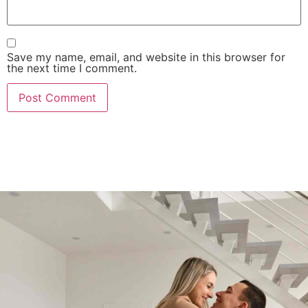
Save my name, email, and website in this browser for
the next time I comment.