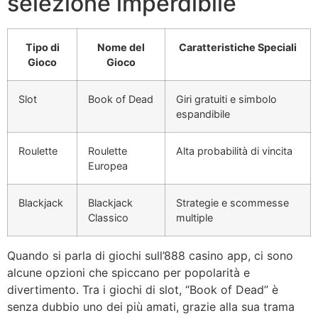
selezione imperdibile
Tipo di
Nome del
Caratteristiche Speciali
Gioco
Gioco
Slot
Book of Dead
Giri gratuiti e simbolo
espandibile
Roulette
Roulette
Alta probabilità di vincita
Europea
Blackjack
Blackjack
Strategie e scommesse
Classico
multiple
Quando si parla di giochi sull’888 casino app, ci sono
alcune opzioni che spiccano per popolarità e
divertimento. Tra i giochi di slot, “Book of Dead” è
senza dubbio uno dei più amati, grazie alla sua trama