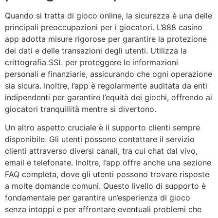
Quando si tratta di gioco online, la sicurezza è una delle
principali preoccupazioni per i giocatori. L’888 casino
app adotta misure rigorose per garantire la protezione
dei dati e delle transazioni degli utenti. Utilizza la
crittografia SSL per proteggere le informazioni
personali e finanziarie, assicurando che ogni operazione
sia sicura. Inoltre, l’app è regolarmente auditata da enti
indipendenti per garantire l’equità dei giochi, offrendo ai
giocatori tranquillità mentre si divertono.
Un altro aspetto cruciale è il supporto clienti sempre
disponibile. Gli utenti possono contattare il servizio
clienti attraverso diversi canali, tra cui chat dal vivo,
email e telefonate. Inoltre, l’app offre anche una sezione
FAQ completa, dove gli utenti possono trovare risposte
a molte domande comuni. Questo livello di supporto è
fondamentale per garantire un’esperienza di gioco
senza intoppi e per affrontare eventuali problemi che