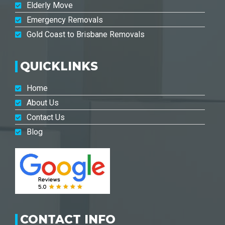
Elderly Move
Emergency Removals
Gold Coast to Brisbane Removals
QUICKLINKS
Home
About Us
Contact Us
Blog
CONTACT INFO