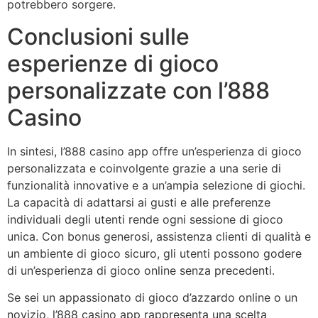
potrebbero sorgere.
Conclusioni sulle
esperienze di gioco
personalizzate con l’888
Casino
In sintesi, l’888 casino app offre un’esperienza di gioco
personalizzata e coinvolgente grazie a una serie di
funzionalità innovative e a un’ampia selezione di giochi.
La capacità di adattarsi ai gusti e alle preferenze
individuali degli utenti rende ogni sessione di gioco
unica. Con bonus generosi, assistenza clienti di qualità e
un ambiente di gioco sicuro, gli utenti possono godere
di un’esperienza di gioco online senza precedenti.
Se sei un appassionato di gioco d’azzardo online o un
novizio, l’888 casino app rappresenta una scelta