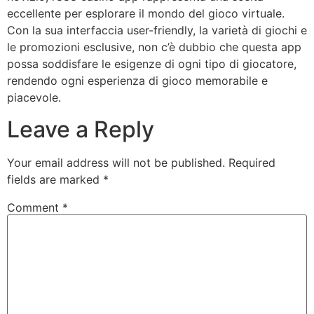
eccellente per esplorare il mondo del gioco virtuale.
Con la sua interfaccia user-friendly, la varietà di giochi e
le promozioni esclusive, non c’è dubbio che questa app
possa soddisfare le esigenze di ogni tipo di giocatore,
rendendo ogni esperienza di gioco memorabile e
piacevole.
Leave a Reply
Your email address will not be published.
Required
fields are marked
*
Comment
*