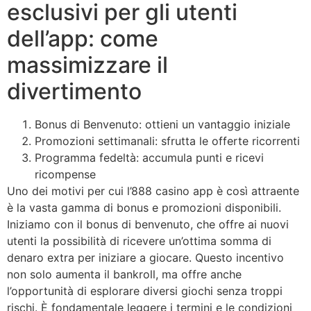
esclusivi per gli utenti
dell’app: come
massimizzare il
divertimento
Bonus di Benvenuto: ottieni un vantaggio iniziale
Promozioni settimanali: sfrutta le offerte ricorrenti
Programma fedeltà: accumula punti e ricevi
ricompense
Uno dei motivi per cui l’888 casino app è così attraente
è la vasta gamma di bonus e promozioni disponibili.
Iniziamo con il bonus di benvenuto, che offre ai nuovi
utenti la possibilità di ricevere un’ottima somma di
denaro extra per iniziare a giocare. Questo incentivo
non solo aumenta il bankroll, ma offre anche
l’opportunità di esplorare diversi giochi senza troppi
rischi. È fondamentale leggere i termini e le condizioni