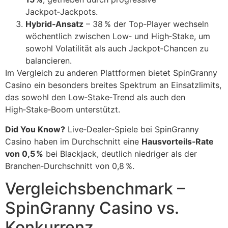
Jackpot‑Jackpots.
Hybrid‑Ansatz
– 38 % der Top‑Player wechseln
wöchentlich zwischen Low‑ und High‑Stake, um
sowohl Volatilität als auch Jackpot‑Chancen zu
balancieren.
Im Vergleich zu anderen Plattformen bietet SpinGranny
Casino ein besonders breites Spektrum an Einsatzlimits,
das sowohl den Low‑Stake‑Trend als auch den
High‑Stake‑Boom unterstützt.
Did You Know?
Live‑Dealer‑Spiele bei SpinGranny
Casino haben im Durchschnitt eine
Hausvorteils‑Rate
von 0,5 %
bei Blackjack, deutlich niedriger als der
Branchen‑Durchschnitt von 0,8 %.
Vergleichsbenchmark –
SpinGranny Casino vs.
Konkurrenz