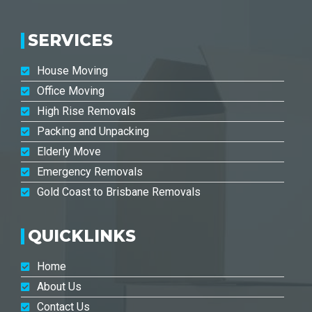
SERVICES
House Moving
Office Moving
High Rise Removals
Packing and Unpacking
Elderly Move
Emergency Removals
Gold Coast to Brisbane Removals
QUICKLINKS
Home
About Us
Contact Us