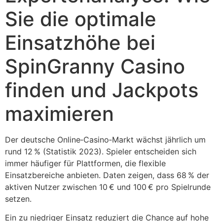
Sie die optimale
Einsatzhöhe bei
SpinGranny Casino
finden und Jackpots
maximieren
Der deutsche Online‑Casino‑Markt wächst jährlich um
rund 12 % (Statistik 2023). Spieler entscheiden sich
immer häufiger für Plattformen, die flexible
Einsatzbereiche anbieten. Daten zeigen, dass 68 % der
aktiven Nutzer zwischen 10 € und 100 € pro Spielrunde
setzen.
Ein zu niedriger Einsatz reduziert die Chance auf hohe