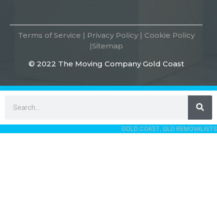
Terms of Service
|
Privacy Policy
|
Cookie Policy
|
Sitemap
© 2022 The Moving Company Gold Coast
GOLD COAST, QLD REMOVALISTS