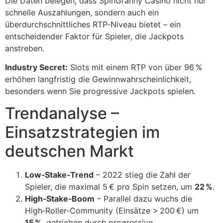
Die Daten belegen, dass SpinGranny Casino nicht nur
schnelle Auszahlungen, sondern auch ein
überdurchschnittliches RTP‑Niveau bietet – ein
entscheidender Faktor für Spieler, die Jackpots
anstreben.
Industry Secret:
Slots mit einem RTP von über 96 %
erhöhen langfristig die Gewinnwahrscheinlichkeit,
besonders wenn Sie progressive Jackpots spielen.
Trendanalyse –
Einsatzstrategien im
deutschen Markt
Low‑Stake‑Trend
– 2022 stieg die Zahl der
Spieler, die maximal 5 € pro Spin setzen, um
22 %
.
High‑Stake‑Boom
– Parallel dazu wuchs die
High‑Roller‑Community (Einsätze > 200 €) um
15 %
, getrieben durch progressive