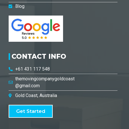
Blog
CONTACT INFO
+61 431 117 548
themovingcompanygoldcoast
@gmail.com
Gold Coast, Australia
Get Started