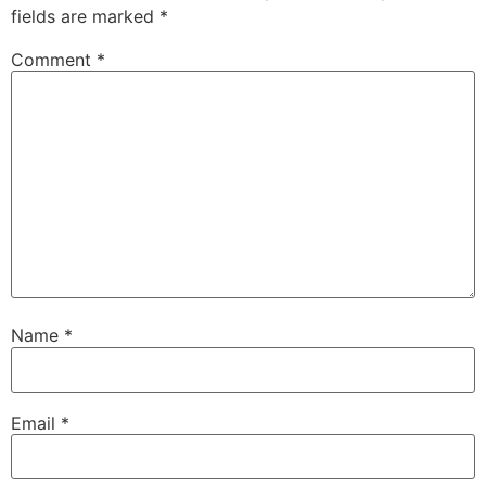
fields are marked
*
Comment
*
Name
*
Email
*