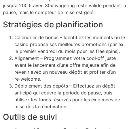
jusqu’à 200 € avec 30x wagering reste valide pendant la
pause, mais le compteur de mise est gelé.
Stratégies de planification
Calendrier de bonus – Identifiez les moments où le
casino propose ses meilleures promotions (par ex.
le premier vendredi du mois pour les free spins).
Alignement – Programmez votre cool‑off juste
avant le lancement d’une offre majeure afin de
revenir avec un nouveau dépôt et profiter d’un
re‑welcome.
Déploiement des dépôts – Effectuez un dépôt
anticipé qui couvre la période de pause, puis
utilisez les fonds réservés pour les exigences de
mise dès la réactivation.
Outils de suivi