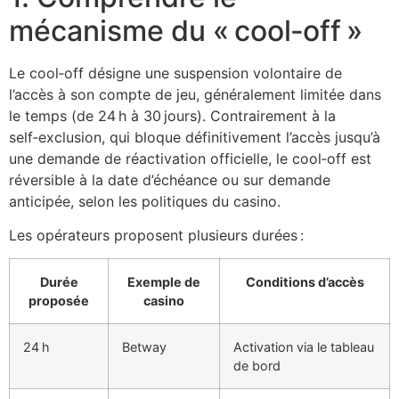
mécanisme du « cool‑off »
Le cool‑off désigne une suspension volontaire de
l’accès à son compte de jeu, généralement limitée dans
le temps (de 24 h à 30 jours). Contrairement à la
self‑exclusion, qui bloque définitivement l’accès jusqu’à
une demande de réactivation officielle, le cool‑off est
réversible à la date d’échéance ou sur demande
anticipée, selon les politiques du casino.
Les opérateurs proposent plusieurs durées :
Durée
Exemple de
Conditions d’accès
proposée
casino
24 h
Betway
Activation via le tableau
de bord