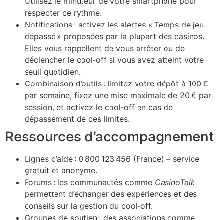
Utilisez le minuteur de votre smartphone pour
respecter ce rythme.
Notifications : activez les alertes « Temps de jeu
dépassé » proposées par la plupart des casinos.
Elles vous rappellent de vous arrêter ou de
déclencher le cool‑off si vous avez atteint votre
seuil quotidien.
Combinaison d’outils : limitez votre dépôt à 100 €
par semaine, fixez une mise maximale de 20 € par
session, et activez le cool‑off en cas de
dépassement de ces limites.
Ressources d’accompagnement
Lignes d’aide : 0 800 123 456 (France) – service
gratuit et anonyme.
Forums : les communautés comme
CasinoTalk
permettent d’échanger des expériences et des
conseils sur la gestion du cool‑off.
Groupes de soutien : des associations comme