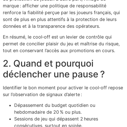
marque : afficher une politique de responsabilité
renforce la fiabilité perçue par les joueurs français, qui
sont de plus en plus attentifs à la protection de leurs
données et à la transparence des opérateurs.
En résumé, le cool‑off est un levier de contrôle qui
permet de concilier plaisir du jeu et maîtrise du risque,
tout en conservant l’accès aux promotions en cours.
2. Quand et pourquoi
déclencher une pause ?
Identifier le bon moment pour activer le cool‑off repose
sur l’observation de signaux d’alerte :
Dépassement du budget quotidien ou
hebdomadaire de 20 % ou plus.
Sessions de jeu qui dépassent 2 heures
consécutives, surtout en soirée.