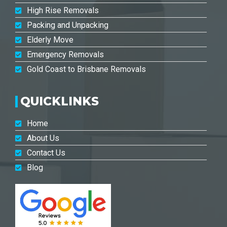
High Rise Removals
Packing and Unpacking
Elderly Move
Emergency Removals
Gold Coast to Brisbane Removals
QUICKLINKS
Home
About Us
Contact Us
Blog