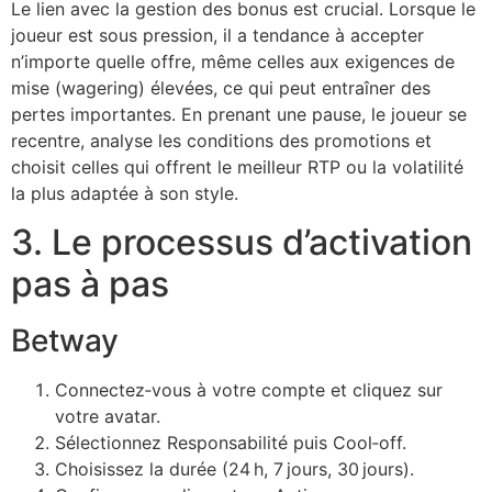
Le lien avec la gestion des bonus est crucial. Lorsque le
joueur est sous pression, il a tendance à accepter
n’importe quelle offre, même celles aux exigences de
mise (wagering) élevées, ce qui peut entraîner des
pertes importantes. En prenant une pause, le joueur se
recentre, analyse les conditions des promotions et
choisit celles qui offrent le meilleur RTP ou la volatilité
la plus adaptée à son style.
3. Le processus d’activation
pas à pas
Betway
Connectez‑vous à votre compte et cliquez sur
votre avatar.
Sélectionnez Responsabilité puis Cool‑off.
Choisissez la durée (24 h, 7 jours, 30 jours).