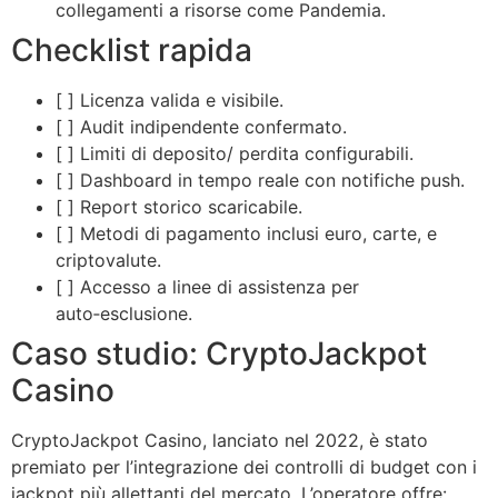
collegamenti a risorse come Pandemia.
Checklist rapida
[ ] Licenza valida e visibile.
[ ] Audit indipendente confermato.
[ ] Limiti di deposito/ perdita configurabili.
[ ] Dashboard in tempo reale con notifiche push.
[ ] Report storico scaricabile.
[ ] Metodi di pagamento inclusi euro, carte, e
criptovalute.
[ ] Accesso a linee di assistenza per
auto‑esclusione.
Caso studio: CryptoJackpot
Casino
CryptoJackpot Casino, lanciato nel 2022, è stato
premiato per l’integrazione dei controlli di budget con i
jackpot più allettanti del mercato. L’operatore offre: