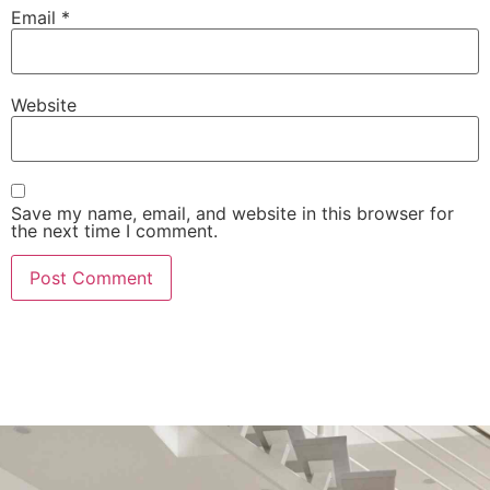
Email
*
Website
Save my name, email, and website in this browser for
the next time I comment.