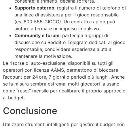
consente; altrimenti, declina l’offerta.
Supporto esterno
: registra il numero di telefono di
una linea di assistenza per il gioco responsabile
(es. 800‑555‑GIOCO). Un contatto rapido può
aiutare a fermare un impulso impulsivo.
Community e forum
: partecipa a gruppi di
discussione su Reddit o Telegram dedicati al gioco
responsabile; condividere esperienze aiuta a
mantenere la motivazione.
Le risorse di auto‑esclusione, disponibili su tutti gli
operatori con licenza AAMS, permettono di bloccare
l’account per 24 ore, 7 giorni o periodi più lunghi. Anche
se la misura sembra estrema, molti giocatori la usano
come “reset” mensile per ricalibrare il proprio approccio
al budget.
Conclusione
Utilizzare strumenti intelligenti per gestire il budget non