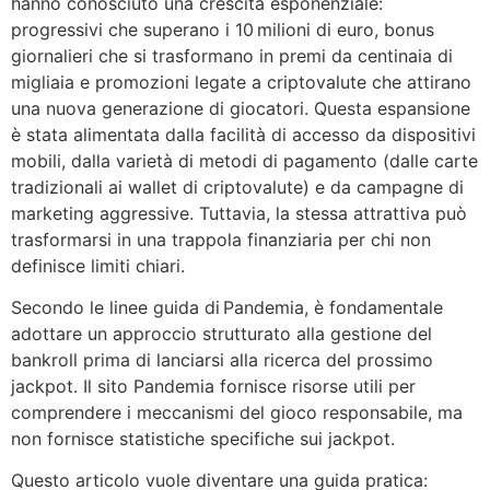
hanno conosciuto una crescita esponenziale:
progressivi che superano i 10 milioni di euro, bonus
giornalieri che si trasformano in premi da centinaia di
migliaia e promozioni legate a criptovalute che attirano
una nuova generazione di giocatori. Questa espansione
è stata alimentata dalla facilità di accesso da dispositivi
mobili, dalla varietà di metodi di pagamento (dalle carte
tradizionali ai wallet di criptovalute) e da campagne di
marketing aggressive. Tuttavia, la stessa attrattiva può
trasformarsi in una trappola finanziaria per chi non
definisce limiti chiari.
Secondo le linee guida di Pandemia, è fondamentale
adottare un approccio strutturato alla gestione del
bankroll prima di lanciarsi alla ricerca del prossimo
jackpot. Il sito Pandemia fornisce risorse utili per
comprendere i meccanismi del gioco responsabile, ma
non fornisce statistiche specifiche sui jackpot.
Questo articolo vuole diventare una guida pratica: