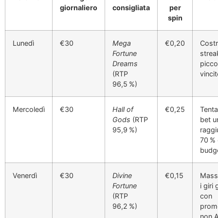
giornaliero
consigliata
per
spin
Lunedì
€30
Mega
€0,20
Costr
Fortune
strea
Dreams
picco
(RTP
vincit
96,5 %)
Mercoledì
€30
Hall of
€0,25
Tenta
Gods
(RTP
bet u
95,9 %)
raggiu
70 % 
budg
Venerdì
€30
Divine
€0,15
Mass
Fortune
i giri 
(RTP
con
96,2 %)
prom
non 