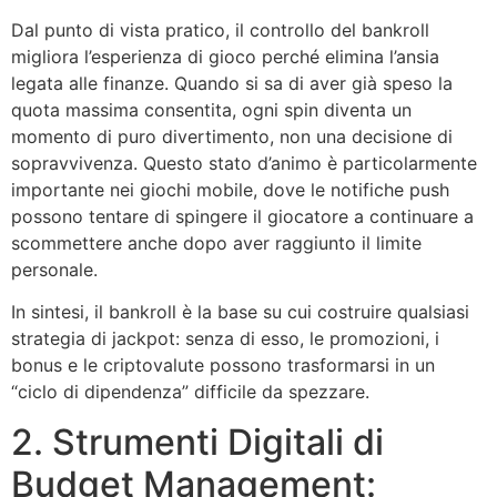
Dal punto di vista pratico, il controllo del bankroll
migliora l’esperienza di gioco perché elimina l’ansia
legata alle finanze. Quando si sa di aver già speso la
quota massima consentita, ogni spin diventa un
momento di puro divertimento, non una decisione di
sopravvivenza. Questo stato d’animo è particolarmente
importante nei giochi mobile, dove le notifiche push
possono tentare di spingere il giocatore a continuare a
scommettere anche dopo aver raggiunto il limite
personale.
In sintesi, il bankroll è la base su cui costruire qualsiasi
strategia di jackpot: senza di esso, le promozioni, i
bonus e le criptovalute possono trasformarsi in un
“ciclo di dipendenza” difficile da spezzare.
2. Strumenti Digitali di
Budget Management: