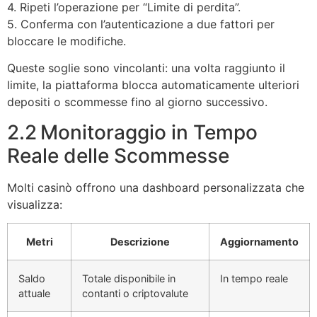
4. Ripeti l’operazione per “Limite di perdita”.
5. Conferma con l’autenticazione a due fattori per
bloccare le modifiche.
Queste soglie sono vincolanti: una volta raggiunto il
limite, la piattaforma blocca automaticamente ulteriori
depositi o scommesse fino al giorno successivo.
2.2 Monitoraggio in Tempo
Reale delle Scommesse
Molti casinò offrono una dashboard personalizzata che
visualizza:
Metri
Descrizione
Aggiornamento
Saldo
Totale disponibile in
In tempo reale
attuale
contanti o criptovalute