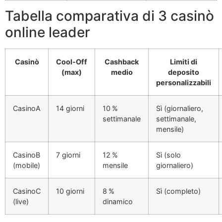
Tabella comparativa di 3 casinò
online leader
Casinò
Cool‑Off
Cashback
Limiti di
(max)
medio
deposito
personalizzabili
CasinoA
14 giorni
10 %
Sì (giornaliero,
settimanale
settimanale,
mensile)
CasinoB
7 giorni
12 %
Sì (solo
(mobile)
mensile
giornaliero)
CasinoC
10 giorni
8 %
Sì (completo)
(live)
dinamico