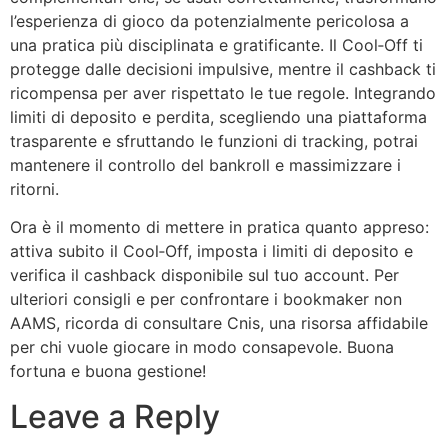
l’esperienza di gioco da potenzialmente pericolosa a
una pratica più disciplinata e gratificante. Il Cool‑Off ti
protegge dalle decisioni impulsive, mentre il cashback ti
ricompensa per aver rispettato le tue regole. Integrando
limiti di deposito e perdita, scegliendo una piattaforma
trasparente e sfruttando le funzioni di tracking, potrai
mantenere il controllo del bankroll e massimizzare i
ritorni.
Ora è il momento di mettere in pratica quanto appreso:
attiva subito il Cool‑Off, imposta i limiti di deposito e
verifica il cashback disponibile sul tuo account. Per
ulteriori consigli e per confrontare i bookmaker non
AAMS, ricorda di consultare Cnis, una risorsa affidabile
per chi vuole giocare in modo consapevole. Buona
fortuna e buona gestione!
Leave a Reply