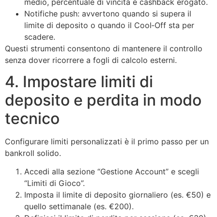
medio, percentuale di vincita e cashback erogato.
Notifiche push: avvertono quando si supera il
limite di deposito o quando il Cool‑Off sta per
scadere.
Questi strumenti consentono di mantenere il controllo
senza dover ricorrere a fogli di calcolo esterni.
4. Impostare limiti di
deposito e perdita in modo
tecnico
Configurare limiti personalizzati è il primo passo per un
bankroll solido.
Accedi alla sezione “Gestione Account” e scegli
“Limiti di Gioco”.
Imposta il limite di deposito giornaliero (es. €50) e
quello settimanale (es. €200).