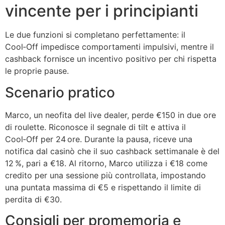
vincente per i principianti
Le due funzioni si completano perfettamente: il
Cool‑Off impedisce comportamenti impulsivi, mentre il
cashback fornisce un incentivo positivo per chi rispetta
le proprie pause.
Scenario pratico
Marco, un neofita del live dealer, perde €150 in due ore
di roulette. Riconosce il segnale di tilt e attiva il
Cool‑Off per 24 ore. Durante la pausa, riceve una
notifica dal casinò che il suo cashback settimanale è del
12 %, pari a €18. Al ritorno, Marco utilizza i €18 come
credito per una sessione più controllata, impostando
una puntata massima di €5 e rispettando il limite di
perdita di €30.
Consigli per promemoria e