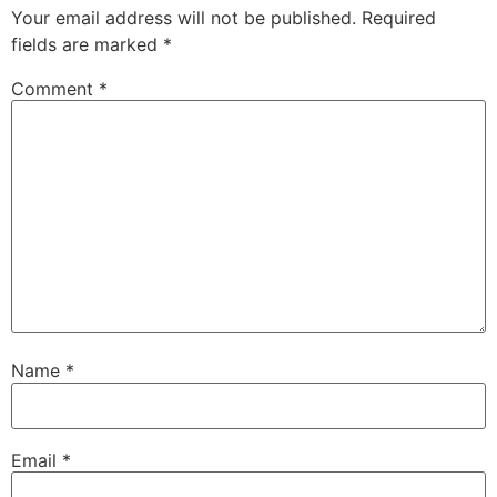
Your email address will not be published.
Required
fields are marked
*
Comment
*
Name
*
Email
*