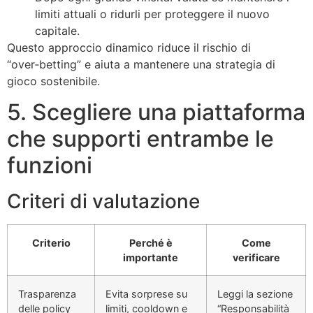
limiti attuali o ridurli per proteggere il nuovo
capitale.
Questo approccio dinamico riduce il rischio di
“over‑betting” e aiuta a mantenere una strategia di
gioco sostenibile.
5. Scegliere una piattaforma
che supporti entrambe le
funzioni
Criteri di valutazione
Criterio
Perché è
Come
importante
verificare
Trasparenza
Evita sorprese su
Leggi la sezione
delle policy
limiti, cooldown e
“Responsabilità