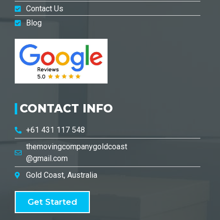
Contact Us
Blog
CONTACT INFO
+61 431 117 548
themovingcompanygoldcoast
@gmail.com
Gold Coast, Australia
Get Started