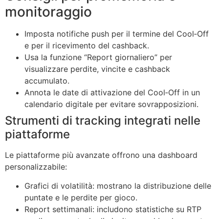
monitoraggio
Imposta notifiche push per il termine del Cool‑Off
e per il ricevimento del cashback.
Usa la funzione “Report giornaliero” per
visualizzare perdite, vincite e cashback
accumulato.
Annota le date di attivazione del Cool‑Off in un
calendario digitale per evitare sovrapposizioni.
Strumenti di tracking integrati nelle
piattaforme
Le piattaforme più avanzate offrono una dashboard
personalizzabile:
Grafici di volatilità: mostrano la distribuzione delle
puntate e le perdite per gioco.
Report settimanali: includono statistiche su RTP