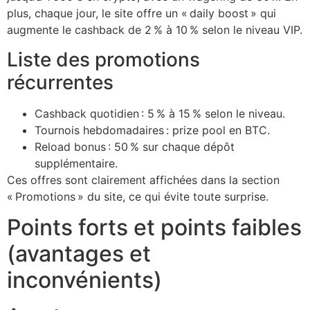
plus, chaque jour, le site offre un « daily boost » qui
augmente le cashback de 2 % à 10 % selon le niveau VIP.
Liste des promotions
récurrentes
Cashback quotidien : 5 % à 15 % selon le niveau.
Tournois hebdomadaires : prize pool en BTC.
Reload bonus : 50 % sur chaque dépôt
supplémentaire.
Ces offres sont clairement affichées dans la section
« Promotions » du site, ce qui évite toute surprise.
Points forts et points faibles
(avantages et
inconvénients)