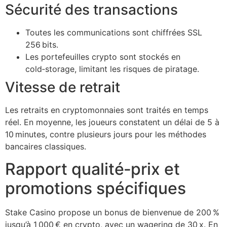
Sécurité des transactions
Toutes les communications sont chiffrées SSL
256 bits.
Les portefeuilles crypto sont stockés en
cold‑storage, limitant les risques de piratage.
Vitesse de retrait
Les retraits en cryptomonnaies sont traités en temps
réel. En moyenne, les joueurs constatent un délai de 5 à
10 minutes, contre plusieurs jours pour les méthodes
bancaires classiques.
Rapport qualité‑prix et
promotions spécifiques
Stake Casino propose un bonus de bienvenue de 200 %
jusqu’à 1 000 € en crypto, avec un wagering de 30 x. En