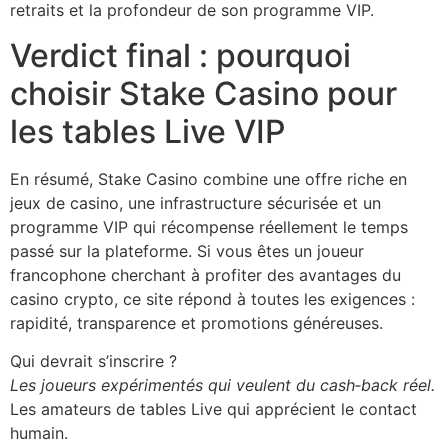
retraits et la profondeur de son programme VIP.
Verdict final : pourquoi
choisir Stake Casino pour
les tables Live VIP
En résumé, Stake Casino combine une offre riche en
jeux de casino, une infrastructure sécurisée et un
programme VIP qui récompense réellement le temps
passé sur la plateforme. Si vous êtes un joueur
francophone cherchant à profiter des avantages du
casino crypto, ce site répond à toutes les exigences :
rapidité, transparence et promotions généreuses.
Qui devrait s’inscrire ?
Les joueurs expérimentés qui veulent du cash‑back réel.
Les amateurs de tables Live qui apprécient le contact
humain.