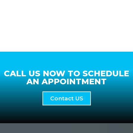
CALL US NOW TO SCHEDULE
AN APPOINTMENT
Contact US