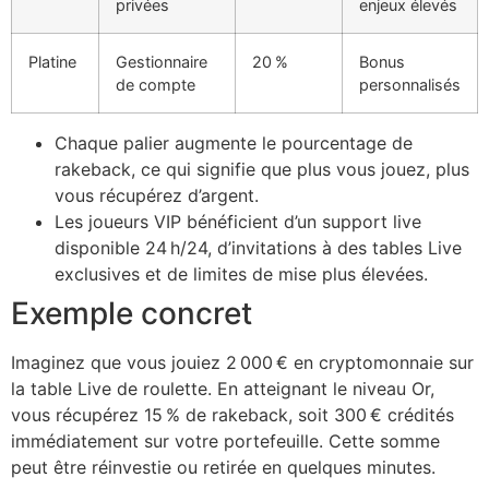
privées
enjeux élevés
Platine
Gestionnaire
20 %
Bonus
de compte
personnalisés
Chaque palier augmente le pourcentage de
rakeback, ce qui signifie que plus vous jouez, plus
vous récupérez d’argent.
Les joueurs VIP bénéficient d’un support live
disponible 24 h/24, d’invitations à des tables Live
exclusives et de limites de mise plus élevées.
Exemple concret
Imaginez que vous jouiez 2 000 € en cryptomonnaie sur
la table Live de roulette. En atteignant le niveau Or,
vous récupérez 15 % de rakeback, soit 300 € crédités
immédiatement sur votre portefeuille. Cette somme
peut être réinvestie ou retirée en quelques minutes.