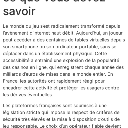
savoir
Le monde du jeu s’est radicalement transformé depuis
l’avènement d’Internet haut débit. Aujourd’hui, un joueur
peut accéder à des centaines de tables virtuelles depuis
son smartphone ou son ordinateur portable, sans se
déplacer dans un établissement physique. Cette
accessibilité a entraîné une explosion de la popularité
des casinos en ligne, qui enregistrent chaque année des
milliards d’euros de mises dans le monde entier. En
France, les autorités ont rapidement réagi pour
encadrer cette activité et protéger les usagers contre
les dérives éventuelles.
Les plateformes françaises sont soumises à une
législation stricte qui impose le respect de critères de
sécurité très élevés et la mise à disposition d’outils de
jeu responsable. Le choix d’un opérateur fiable devient