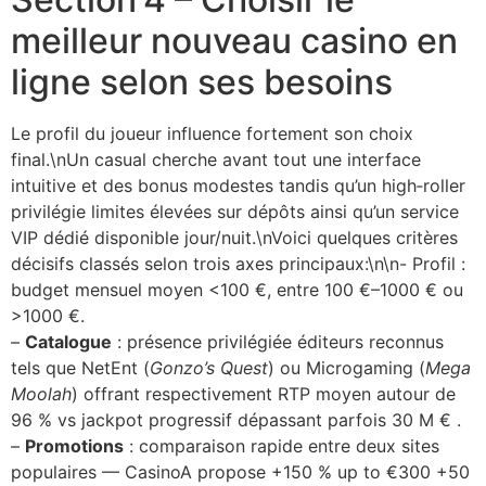
meilleur nouveau casino en
ligne selon ses besoins
Le profil du joueur influence fortement son choix
final.\nUn casual cherche avant tout une interface
intuitive et des bonus modestes tandis qu’un high‑roller
privilégie limites élevées sur dépôts ainsi qu’un service
VIP dédié disponible jour/nuit.\nVoici quelques critères
décisifs classés selon trois axes principaux:\n\n- Profil :
budget mensuel moyen <100 €, entre 100 €–1000 € ou
>1000 €.
–
Catalogue
: présence privilégiée éditeurs reconnus
tels que NetEnt (
Gonzo’s Quest
) ou Microgaming (
Mega
Moolah
) offrant respectivement RTP moyen autour de
96 % vs jackpot progressif dépassant parfois 30 M € .
–
Promotions
: comparaison rapide entre deux sites
populaires — CasinoA propose +150 % up to €300 +50