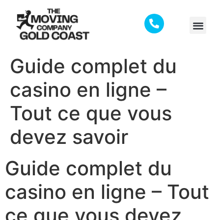
Guide complet du
casino en ligne –
Tout ce que vous
devez savoir
Guide complet du
casino en ligne – Tout
ce que vous devez