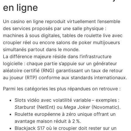
en ligne
Un casino en ligne reproduit virtuellement l’ensemble
des services proposés par une salle physique :
machines à sous digitales, tables de roulette live avec
croupier réel ou encore salons de poker multijoueurs
simultanés partout dans le monde.
La différence majeure réside dans l’infrastructure
logicielle : chaque partie s’appuie sur un générateur
aléatoire certifié (RNG) garantissant un taux de retour
au joueur (RTP) conforme aux standards internationaux.
Parmi les catégories les plus répandues on retrouve :
Slots vidéo avec volatilité variable – exemples :
Starburst
(NetEnt) ou
Mega Joker
(Novomatic).
Roulette européenne à zéro unique offrant un
avantage maison réduit à 2 %.
Blackjack S17 où le croupier doit rester sur un