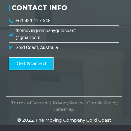
CONTACT INFO
+61 431 117 548
themovingcompanygoldcoast
@gmail.com
Gold Coast, Australia
Get Started
Terms of Service
|
Privacy Policy
|
Cookie Policy
|
Sitemap
© 2022 The Moving Company Gold Coast