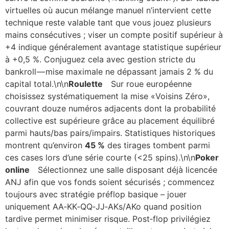
virtuelles où aucun mélange manuel n’intervient cette
technique reste valable tant que vous jouez plusieurs
mains consécutives ; viser un compte positif supérieur à
+4 indique généralement avantage statistique supérieur
à +0,5 %. Conjuguez cela avec gestion stricte du
bankroll — mise maximale ne dépassant jamais 2 % du
capital total.\n\n
Roulette
Sur roue européenne
choisissez systématiquement la mise «​Voisins Zéro​»,
couvrant douze numéros adjacents dont la probabilité
collective est supérieure grâce au placement équilibré
parmi hauts/bas pairs/impairs. Statistiques historiques
montrent qu’environ
45 %
des tirages tombent parmi
ces cases lors d’une série courte (<25 spins).\n\n
Poker
online
Sélectionnez une salle disposant déjà licencée
ANJ afin que vos fonds soient sécurisés ; commencez
toujours avec stratégie préflop basique ­– jouer
uniquement AA‐KK‐QQ‐JJ‐AKs/AKo quand position
tardive permet minimiser risque. Post‑flop privilégiez