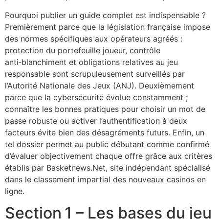
Pourquoi publier un guide complet est indispensable ?
Premièrement parce que la législation française impose
des normes spécifiques aux opérateurs agréés :
protection du portefeuille joueur, contrôle
anti‑blanchiment et obligations relatives au jeu
responsable sont scrupuleusement surveillés par
l’Autorité Nationale des Jeux (ANJ). Deuxièmement
parce que la cybersécurité évolue constamment ;
connaître les bonnes pratiques pour choisir un mot de
passe robuste ou activer l’authentification à deux
facteurs évite bien des désagréments futurs. Enfin, un
tel dossier permet au public débutant comme confirmé
d’évaluer objectivement chaque offre grâce aux critères
établis par Basketnews.Net, site indépendant spécialisé
dans le classement impartial des nouveaux casinos en
ligne.
Section 1 – Les bases du jeu