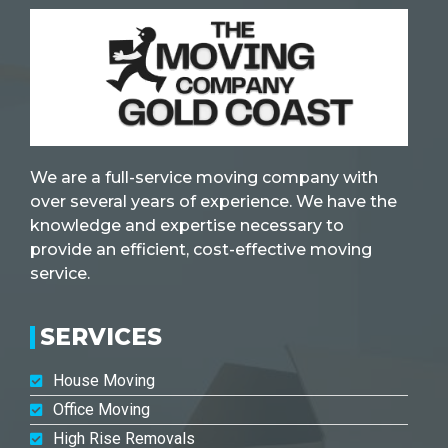
We are a full-service moving company with
over several years of experience. We have the
knowledge and expertise necessary to
provide an efficient, cost-effective moving
service.
SERVICES
House Moving
Office Moving
High Rise Removals