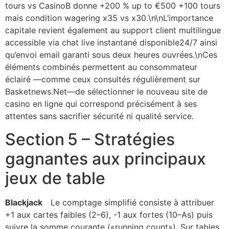
tours vs CasinoB donne +200 % up to €500 +100 tours
mais condition wagering x35 vs x30.\n\nL’importance
capitale revient également au support client multilingue
accessible via chat live instantané disponible24/7 ainsi
qu’envoi email garanti sous deux heures ouvrées.\nCes
éléments combinés permettent au consommateur
éclairé —comme ceux consultés régulièrement sur
Basketnews.Net—de sélectionner le nouveau site de
casino en ligne qui correspond précisément à ses
attentes sans sacrifier sécurité ni qualité service.
Section 5 – Stratégies
gagnantes aux principaux
jeux de table
Blackjack
Le comptage simplifié consiste à attribuer
+1 aux cartes faibles (2–6), -1 aux fortes (10–As) puis
suivre la somme courante («​running count​»). Sur tables