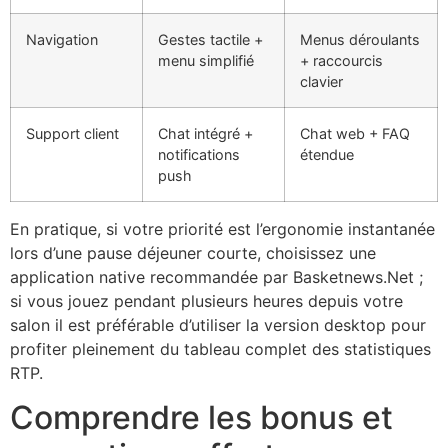
Navigation
Gestes tactile +
Menus déroulants
menu simplifié
+ raccourcis
clavier
Support client
Chat intégré +
Chat web + FAQ
notifications
étendue
push
En pratique, si votre priorité est l’ergonomie instantanée
lors d’une pause déjeuner courte, choisissez une
application native recommandée par Basketnews.Net ;
si vous jouez pendant plusieurs heures depuis votre
salon il est préférable d’utiliser la version desktop pour
profiter pleinement du tableau complet des statistiques
RTP.
Comprendre les bonus et