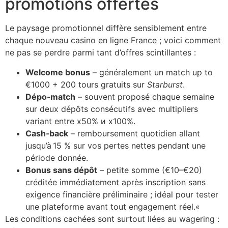
promotions offertes
Le paysage promotionnel diffère sensiblement entre
chaque nouveau casino en ligne France ; voici comment
ne pas se perdre parmi tant d’offres scintillantes :
Welcome bonus
– généralement un match up to
€1000 + 200 tours gratuits sur
Starburst
.
Dépo‑match
– souvent proposé chaque semaine
sur deux dépôts consécutifs avec multipliers
variant entre x50% и x100%.
Cash‑back
– remboursement quotidien allant
jusqu’à 15 % sur vos pertes nettes pendant une
période donnée.
Bonus sans dépôt
– petite somme (€10–€20)
créditée immédiatement après inscription sans
exigence financière préliminaire ; idéal pour tester
une plateforme avant tout engagement réel.«
Les conditions cachées sont surtout liées au wagering :