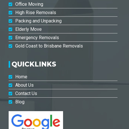
Office Moving
High Rise Removals
Packing and Unpacking
Elderly Move
Emergency Removals
Gold Coast to Brisbane Removals
QUICKLINKS
Home
About Us
Contact Us
Blog