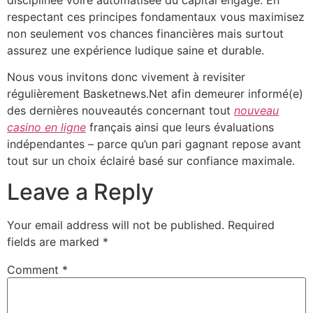
respectant ces principes fondamentaux vous maximisez
non seulement vos chances financières mais surtout
assurez une expérience ludique saine et durable.​
Nous vous invitons donc vivement à revisiter
régulièrement Basketnews.Net afin demeurer informé(e)
des dernières nouveautés concernant tout
nouveau
casino en ligne
français ainsi que leurs évaluations
indépendantes – parce qu’un pari gagnant repose avant
tout sur un choix éclairé basé sur confiance maximale.​
Leave a Reply
Your email address will not be published.
Required
fields are marked
*
Comment
*