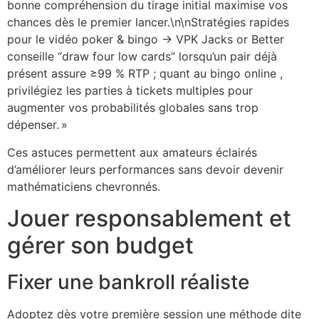
bonne compréhension du tirage initial maximise vos
chances dès le premier lancer.\n\nStratégies rapides
pour le vidéo poker & bingo → VPK Jacks or Better
conseille “draw four low cards” lorsqu’un pair déjà
présent assure ≥99 % RTP ; quant au bingo online ,
privilégiez les parties à tickets multiples pour
augmenter vos probabilités globales sans trop
dépenser. »
Ces astuces permettent aux amateurs éclairés
d’améliorer leurs performances sans devoir devenir
mathématiciens chevronnés.
Jouer responsablement et
gérer son budget
Fixer une bankroll réaliste
Adoptez dès votre première session une méthode dite