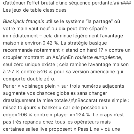
d’atténuer l’effet brutal d’une séquence perdante.\n\n###
Les jeux de table classiques
Blackjack français
utilise le système “la partage” où
votre main vaut neuf ou dix peut être séparée
immédiatement – cela diminue légèrement l’avantage
maison à environ 0·42 %. La stratégie basique
recommande notamment « stand on hard 17 » contre un
croupier montrant un As.\n\nEn
roulette européenne
,
seul zéro unique existe ; cela ramène l’avantage maison
à 2·7 % contre 5·26 % pour sa version américaine qui
comporte double zéro.
Parier « voisinage plein » sur trois numéros adjacents
augmente vos chances globales sans changer
drastiquement la mise totale.\n\nBaccarat reste simple :
misez toujours « banker » car elle possède un
edge≈1·06 % contre « player »≈1·24 %. Le craps n’est
pas très répandu chez tous les opérateurs mais
certaines salles live proposent « Pass Line » où une