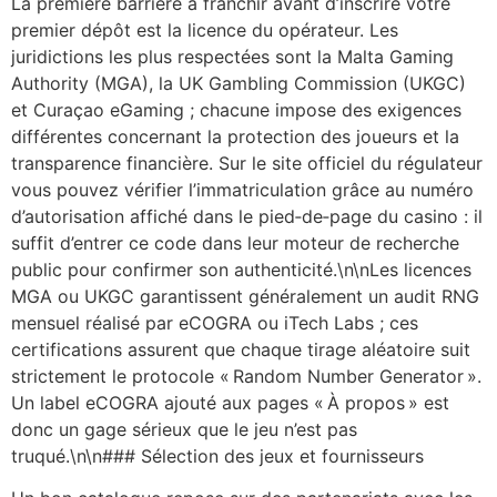
La première barrière à franchir avant d’inscrire votre
premier dépôt est la licence du opérateur. Les
juridictions les plus respectées sont la Malta Gaming
Authority (MGA), la UK Gambling Commission (UKGC)
et Curaçao eGaming ; chacune impose des exigences
différentes concernant la protection des joueurs et la
transparence financière. Sur le site officiel du régulateur
vous pouvez vérifier l’immatriculation grâce au numéro
d’autorisation affiché dans le pied‑de‑page du casino : il
suffit d’entrer ce code dans leur moteur de recherche
public pour confirmer son authenticité.\n\nLes licences
MGA ou UKGC garantissent généralement un audit RNG
mensuel réalisé par eCOGRA ou iTech Labs ; ces
certifications assurent que chaque tirage aléatoire suit
strictement le protocole « Random Number Generator ».
Un label eCOGRA ajouté aux pages « À propos » est
donc un gage sérieux que le jeu n’est pas
truqué.\n\n### Sélection des jeux et fournisseurs