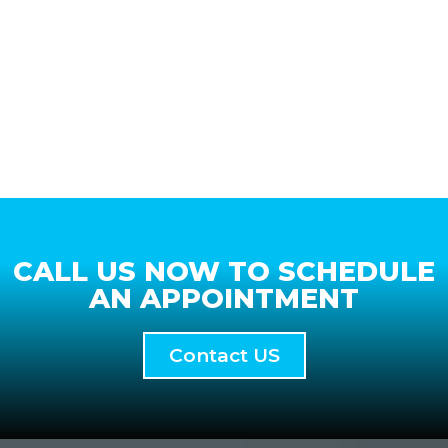
CALL US NOW TO SCHEDULE
AN APPOINTMENT
Contact US