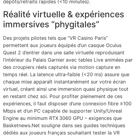
dépôts/retraits rapides (<10 minutes).
Réalité virtuelle & expériences
immersives “phygitales”
Des projets pilotes tels que “VR Casino Paris”
permettent aux joueurs équipés d’un casque Oculus
Quest 2 d’entrer dans une salle virtuelle reproduisant
l’intérieur du Palais Garnier avec tables Live animées par
des croupiers réels capturés via motion capture en
temps réel. La latence ultra‑faible (<20 ms) assure que
chaque mise apparaît instantanément sur votre écran
virtuel, créant ainsi une immersion quasi physique tout
en restant chez soi. Pour profiter pleinement de ces
expériences, il faut disposer d’une connexion fibre ≥100
Mbps et d’un PC capable de supporter Unity/Unreal
Engine au minimum RTX 3060 GPU – exigences que
Basketnews.Net souligne dans ses guides techniques
dédiés aux joueurs français souhaitant tester la VR