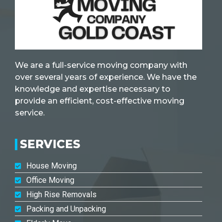
We are a full-service moving company with
over several years of experience. We have the
knowledge and expertise necessary to
provide an efficient, cost-effective moving
service.
SERVICES
House Moving
Office Moving
High Rise Removals
Packing and Unpacking