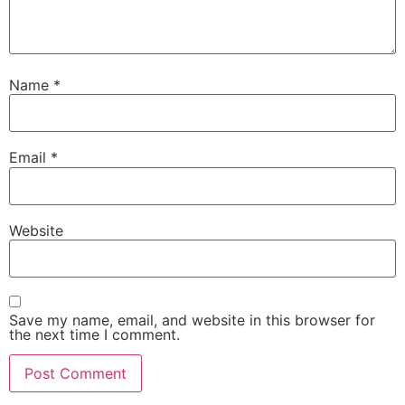
Name
*
Email
*
Website
Save my name, email, and website in this browser for
the next time I comment.