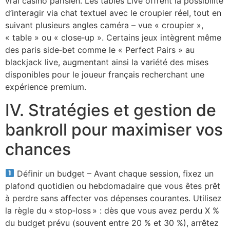
vrai casino parisien. Les tables Live offrent la possibilité
d’interagir via chat textuel avec le croupier réel, tout en
suivant plusieurs angles caméra – vue « croupier »,
« table » ou « close‑up ». Certains jeux intègrent même
des paris side‑bet comme le « Perfect Pairs » au
blackjack live, augmentant ainsi la variété des mises
disponibles pour le joueur français recherchant une
expérience premium.
IV. Stratégies et gestion de
bankroll pour maximiser vos
chances
Définir un budget – Avant chaque session, fixez un
plafond quotidien ou hebdomadaire que vous êtes prêt
à perdre sans affecter vos dépenses courantes. Utilisez
la règle du « stop‑loss » : dès que vous avez perdu X %
du budget prévu (souvent entre 20 % et 30 %), arrêtez