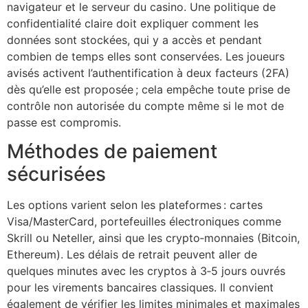
navigateur et le serveur du casino. Une politique de
confidentialité claire doit expliquer comment les
données sont stockées, qui y a accès et pendant
combien de temps elles sont conservées. Les joueurs
avisés activent l’authentification à deux facteurs (2FA)
dès qu’elle est proposée ; cela empêche toute prise de
contrôle non autorisée du compte même si le mot de
passe est compromis.
Méthodes de paiement
sécurisées
Les options varient selon les plateformes : cartes
Visa/MasterCard, portefeuilles électroniques comme
Skrill ou Neteller, ainsi que les crypto‑monnaies (Bitcoin,
Ethereum). Les délais de retrait peuvent aller de
quelques minutes avec les cryptos à 3‑5 jours ouvrés
pour les virements bancaires classiques. Il convient
également de vérifier les limites minimales et maximales