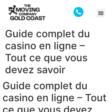
Guide complet du
casino en ligne –
Tout ce que vous
devez savoir
Guide complet du
casino en ligne – Tout
ce que vous devez