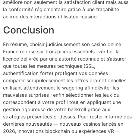
améliore non seulement la satisfaction client mais aussi
la conformité réglementaire grâce à une traçabilité
accrue des interactions utilisateur‑casino.
Conclusion
En résumé, choisir judicieusement son casino online
France repose sur trois piliers essentiels : vérifier la
licence délivrée par une autorité reconnue et s’assurer
que toutes les mesures techniques (SSL,
authentification forte) protègent vos données ;
comparer scrupuleusement les offres promotionnelles
en lisant attentivement le wagering afin d’éviter les
mauvaises surprises ; enfin sélectionner les jeux qui
correspondent à votre profil tout en appliquant une
gestion rigoureuse de votre bankroll grâce aux
stratégies présentées ci‑dessus. Pour rester informé des
dernières nouveautés — nouveaux casinos lancés en
2026, innovations blockchain ou expériences VR —