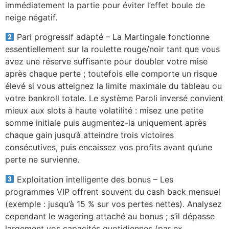
immédiatement la partie pour éviter l’effet boule de
neige négatif.
Pari progressif adapté – La Martingale fonctionne
essentiellement sur la roulette rouge/noir tant que vous
avez une réserve suffisante pour doubler votre mise
après chaque perte ; toutefois elle comporte un risque
élevé si vous atteignez la limite maximale du tableau ou
votre bankroll totale. Le système Paroli inversé convient
mieux aux slots à haute volatilité : misez une petite
somme initiale puis augmentez-la uniquement après
chaque gain jusqu’à atteindre trois victoires
consécutives, puis encaissez vos profits avant qu’une
perte ne survienne.
Exploitation intelligente des bonus – Les
programmes VIP offrent souvent du cash back mensuel
(exemple : jusqu’à 15 % sur vos pertes nettes). Analysez
cependant le wagering attaché au bonus ; s’il dépasse
largement vos capacités quotidiennes (par ex.,