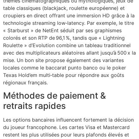
thèmes cinématographiques ou mythologiques, jeux de
table classiques (blackjack, roulette européenne) et
croupiers en direct offrant une immersion HD grâce à la
technologie streaming low‑latency. Par exemple, le titre
« Starburst » de NetEnt séduit par ses graphismes
colorés et son RTP de 96,1 %, tandis que « Lightning
Roulette » d’Evolution combine un tableau traditionnel
avec des multiplicateurs aléatoires allant jusqu’à 500 x la
mise. Un bon site propose également des variantes
locales comme le baccarat punto banco ou le poker
Texas Hold’em multi‑table pour répondre aux goûts
régionaux français.
Méthodes de paiement &
retraits rapides
Les options bancaires influencent fortement la décision
du joueur francophone. Les cartes Visa et Mastercard
restent les plus utilisées pour leurs plafonds élevés et