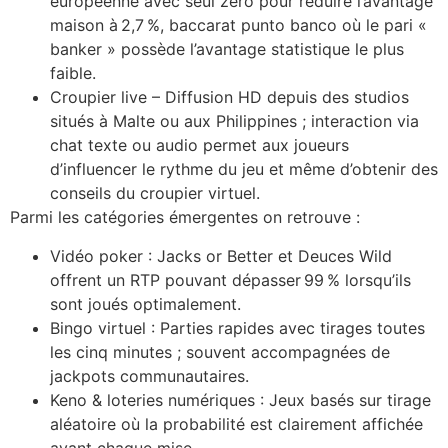
européenne avec seul zéro pour réduire l’avantage
maison à 2,7 %, baccarat punto banco où le pari «
banker » possède l’avantage statistique le plus
faible.
Croupier live – Diffusion HD depuis des studios
situés à Malte ou aux Philippines ; interaction via
chat texte ou audio permet aux joueurs
d’influencer le rythme du jeu et même d’obtenir des
conseils du croupier virtuel.
Parmi les catégories émergentes on retrouve :
Vidéo poker : Jacks or Better et Deuces Wild
offrent un RTP pouvant dépasser 99 % lorsqu’ils
sont joués optimalement.
Bingo virtuel : Parties rapides avec tirages toutes
les cinq minutes ; souvent accompagnées de
jackpots communautaires.
Keno & loteries numériques : Jeux basés sur tirage
aléatoire où la probabilité est clairement affichée
avant chaque mise.