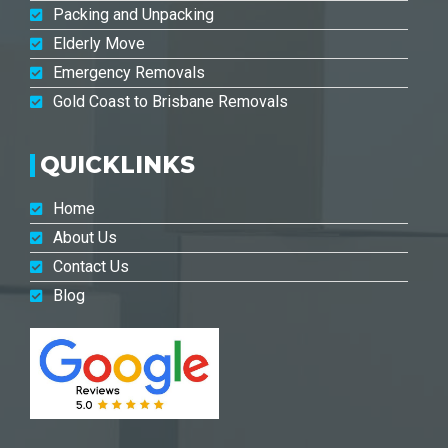
Packing and Unpacking
Elderly Move
Emergency Removals
Gold Coast to Brisbane Removals
QUICKLINKS
Home
About Us
Contact Us
Blog