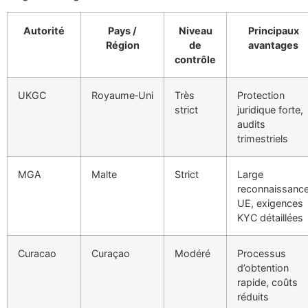
Autorité
Pays /
Niveau
Principaux
Région
de
avantages
contrôle
UKGC
Royaume‑Uni
Très
Protection
strict
juridique forte,
audits
trimestriels
MGA
Malte
Strict
Large
reconnaissanc
UE, exigences
KYC détaillées
Curacao
Curaçao
Modéré
Processus
d’obtention
rapide, coûts
réduits