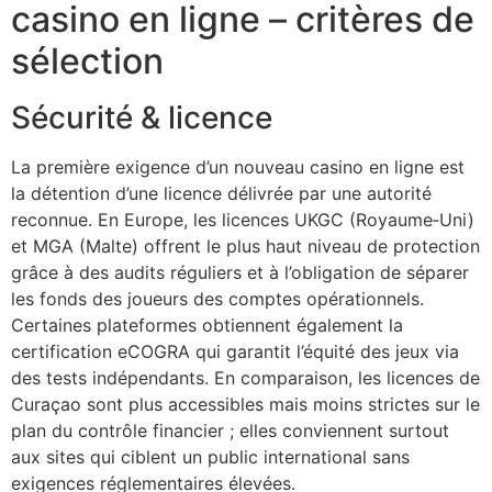
casino en ligne – critères de
sélection
Sécurité & licence
La première exigence d’un nouveau casino en ligne est
la détention d’une licence délivrée par une autorité
reconnue. En Europe, les licences UKGC (Royaume‑Uni)
et MGA (Malte) offrent le plus haut niveau de protection
grâce à des audits réguliers et à l’obligation de séparer
les fonds des joueurs des comptes opérationnels.
Certaines plateformes obtiennent également la
certification eCOGRA qui garantit l’équité des jeux via
des tests indépendants. En comparaison, les licences de
Curaçao sont plus accessibles mais moins strictes sur le
plan du contrôle financier ; elles conviennent surtout
aux sites qui ciblent un public international sans
exigences réglementaires élevées.