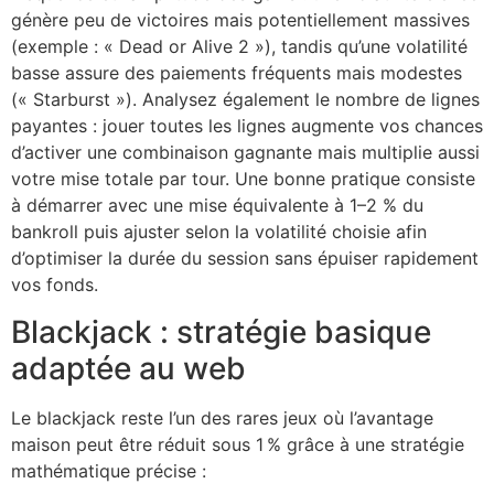
génère peu de victoires mais potentiellement massives
(exemple : « Dead or Alive 2 »), tandis qu’une volatilité
basse assure des paiements fréquents mais modestes
(« Starburst »). Analysez également le nombre de lignes
payantes : jouer toutes les lignes augmente vos chances
d’activer une combinaison gagnante mais multiplie aussi
votre mise totale par tour. Une bonne pratique consiste
à démarrer avec une mise équivalente à 1–2 % du
bankroll puis ajuster selon la volatilité choisie afin
d’optimiser la durée du session sans épuiser rapidement
vos fonds.
Blackjack : stratégie basique
adaptée au web
Le blackjack reste l’un des rares jeux où l’avantage
maison peut être réduit sous 1 % grâce à une stratégie
mathématique précise :