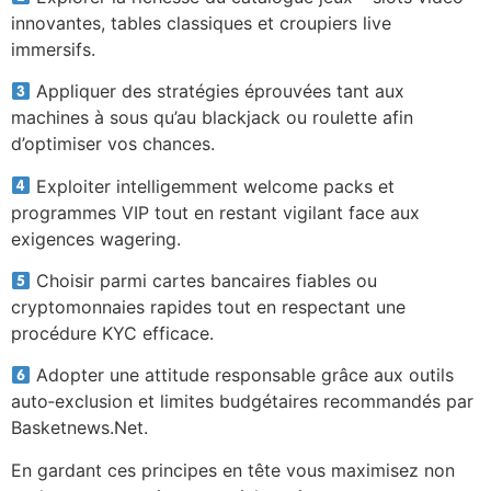
innovantes, tables classiques et croupiers live
immersifs.
Appliquer des stratégies éprouvées tant aux
machines à sous qu’au blackjack ou roulette afin
d’optimiser vos chances.
Exploiter intelligemment welcome packs et
programmes VIP tout en restant vigilant face aux
exigences wagering.
Choisir parmi cartes bancaires fiables ou
cryptomonnaies rapides tout en respectant une
procédure KYC efficace.
Adopter une attitude responsable grâce aux outils
auto‑exclusion et limites budgétaires recommandés par
Basketnews.Net.
En gardant ces principes en tête vous maximisez non