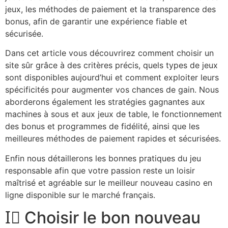
jeux, les méthodes de paiement et la transparence des
bonus, afin de garantir une expérience fiable et
sécurisée.
Dans cet article vous découvrirez comment choisir un
site sûr grâce à des critères précis, quels types de jeux
sont disponibles aujourd’hui et comment exploiter leurs
spécificités pour augmenter vos chances de gain. Nous
aborderons également les stratégies gagnantes aux
machines à sous et aux jeux de table, le fonctionnement
des bonus et programmes de fidélité, ainsi que les
meilleures méthodes de paiement rapides et sécurisées.
Enfin nous détaillerons les bonnes pratiques du jeu
responsable afin que votre passion reste un loisir
maîtrisé et agréable sur le meilleur nouveau casino en
ligne disponible sur le marché français.
I️⃣ Choisir le bon nouveau