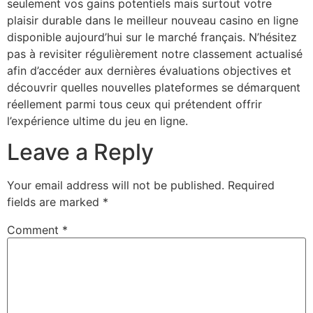
seulement vos gains potentiels mais surtout votre
plaisir durable dans le meilleur nouveau casino en ligne
disponible aujourd’hui sur le marché français. N’hésitez
pas à revisiter régulièrement notre classement actualisé
afin d’accéder aux dernières évaluations objectives et
découvrir quelles nouvelles plateformes se démarquent
réellement parmi tous ceux qui prétendent offrir
l’expérience ultime du jeu en ligne.
Leave a Reply
Your email address will not be published.
Required
fields are marked
*
Comment
*