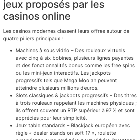
jeux proposés par les
casinos online
Les casinos modernes classent leurs offres autour de
quatre piliers principaux :
Machines à sous vidéo – Des rouleaux virtuels
avec cinq à six bobines, plusieurs lignes payantes
et des fonctionnalités bonus comme les free spins
ou les mini‑jeux interactifs. Les jackpots
progressifs tels que Mega Moolah peuvent
atteindre plusieurs millions d’euros.
Slots classiques & jackpots progressifs – Des titres
à trois rouleaux rappelant les machines physiques ;
ils offrent souvent un RTP supérieur à 97 % et sont
appréciés pour leur simplicité.
Jeux table standards – Blackjack européen avec
règle « dealer stands on soft 17 », roulette