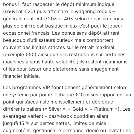
bonus il faut respecter le dépôt minimum indiqué
(souvent €20) puis atteindre le wagering requis –
généralement entre 20× et 40× selon le casino choisi ;
plus ce chiffre est basique mieux c’est pour le joueur
occasionnel français. Les bonus sans dépôt attirent
beaucoup d’utilisateurs curieux mais comportent
souvent des limites strictes sur le retrait maximal
(exemple €50) ainsi que des restrictions sur certaines
machines à sous haute volatilité ; ils restent néanmoins
utiles pour tester une plateforme sans engagement
financier initiale.
Les programmes VIP fonctionnent généralement selon
un système par points : chaque €10 misés rapportent un
point qui s’accumule mensuellement et débloque
différents paliers (« Silver », « Gold », « Platinum »). Les
avantages varient – cash‑back quotidien allant
jusqu’à 15 % sur pertes nettes, limites de mise
augmentées, gestionnaire personnel dédié ou invitations