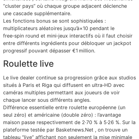
“cluster pays” où chaque groupe adjacent déclenche
une cascade supplémentaire.
Les fonctions bonus se sont sophisti­quées :
multiplicateurs aléatoires jusqu’à×10 pendant le
free‑spin round et mini‑jeux interactifs où il faut choisir
entre différents ingrédients pour débloquer un jackpot
progressif pouvant dépasser €1 million.
Roulette live
Le live dealer continue sa progression grâce aux studios
situés à Paris et Riga qui diffusent en ultra‑HD avec
caméras multiples permettant aux joueurs de voir
chaque lancer sous différents angles.
Différence essentielle entre roulette européenne (un
seul zéro) et américaine (double zéro) : l’avantage
maison passe respectivement de 2·70 % à 5·26 %. Sur la
plateforme testée par Basketnews.Net , on trouve un
tableau “live” affichant non seulement la mise minimale