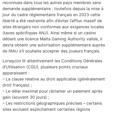
reconnues dans tous les autres pays membres sans
demande supplémentaire ; toutefois depuis la mise à
jour du cadre réglementaire français en 2023 cette
liberté a été restreinte afin d’éviter l’afflux massif de
sites étrangers non conformes aux exigences locales
(taxes spécifiques ANJ). Ainsi même si un casino
détient une licence Malta Gaming Authority valide, il
devra obtenir une autorisation supplémentaire auprès
de l’ANJ s’il souhaite accepter des joueurs français.
Lorsqu’on lit attentivement les Conditions Générales
d’Utilisation (CGU), plusieurs points cruciaux
apparaissent :
– La clause relative au droit applicable (généralement
droit français) ;
– Le délai maximal pour réclamer un paiement après
gain (souvent 30 jours) ;
– Les restrictions géographiques précises – certains
sites excluent explicitement certaines régions