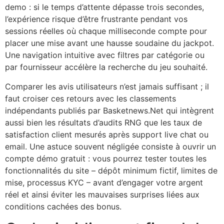
demo : si le temps d’attente dépasse trois secondes,
l’expérience risque d’être frustrante pendant vos
sessions réelles où chaque milliseconde compte pour
placer une mise avant une hausse soudaine du jackpot.
Une navigation intuitive avec filtres par catégorie ou
par fournisseur accélère la recherche du jeu souhaité.
Comparer les avis utilisateurs n’est jamais suffisant ; il
faut croiser ces retours avec les classements
indépendants publiés par Basketnews.Net qui intègrent
aussi bien les résultats d’audits RNG que les taux de
satisfaction client mesurés après support live chat ou
email. Une astuce souvent négligée consiste à ouvrir un
compte démo gratuit : vous pourrez tester toutes les
fonctionnalités du site – dépôt minimum fictif, limites de
mise, processus KYC – avant d’engager votre argent
réel et ainsi éviter les mauvaises surprises liées aux
conditions cachées des bonus.