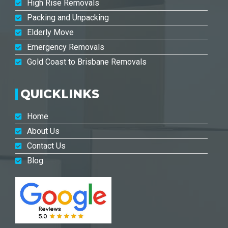
High Rise Removals
Packing and Unpacking
Elderly Move
Emergency Removals
Gold Coast to Brisbane Removals
QUICKLINKS
Home
About Us
Contact Us
Blog