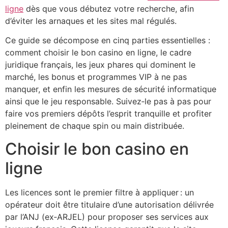
ligne
dès que vous débutez votre recherche, afin
d’éviter les arnaques et les sites mal régulés.
Ce guide se décompose en cinq parties essentielles :
comment choisir le bon casino en ligne, le cadre
juridique français, les jeux phares qui dominent le
marché, les bonus et programmes VIP à ne pas
manquer, et enfin les mesures de sécurité informatique
ainsi que le jeu responsable. Suivez‑le pas à pas pour
faire vos premiers dépôts l’esprit tranquille et profiter
pleinement de chaque spin ou main distribuée.
Choisir le bon casino en
ligne
Les licences sont le premier filtre à appliquer : un
opérateur doit être titulaire d’une autorisation délivrée
par l’ANJ (ex‑ARJEL) pour proposer ses services aux