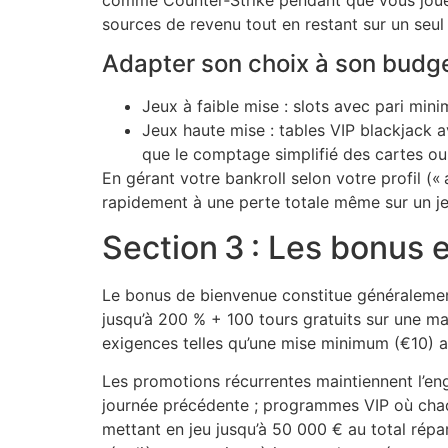
sources de revenu tout en restant sur un seu
Adapter son choix à son budget
Jeux à faible mise : slots avec pari minim
Jeux haute mise : tables VIP blackjack a
que le comptage simplifié des cartes ou
En gérant votre bankroll selon votre profil (« 
rapidement à une perte totale même sur un je
Section 3 : Les bonus 
Le bonus de bienvenue constitue généralement
jusqu’à 200 % + 100 tours gratuits sur une 
exigences telles qu’une mise minimum (€10) ava
Les promotions récurrentes maintiennent l’e
journée précédente ; programmes VIP où chaqu
mettant en jeu jusqu’à 50 000 € au total répa