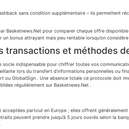
 cashback sans condition supplémentaire – ils permettent r
 par Basketnews.Net pour comparer chaque offre disponible
ter un bonus attrayant mais peu rentable lorsqu’on considèr
es transactions et méthodes 
e socle indispensable pour chiffrer toutes vos communicati
eillante lors du transfert d’informations personnelles ou fi
ert ou GlobalSign . Une absence totale ce protocole doit i
bliées régulièrement sur Basketnews.Net .
 acceptées partout en Europe ; elles offrent généralement 
etraits peuvent prendre jusqu’à 5 jours ouvrés selon la ban
.