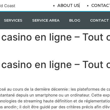
ABOUT US
CONTAC
SERVICES
SERVICE AREA
BLOG
CONTACT
casino en ligne – Tout
casino en ligne – Tout
sé au cours de la dernière décennie : les plateformes de ca
instantané depuis un smartphone ou un ordinateur. Cette exp
chnologies de streaming haute définition et de réglementati
us anodin ; il doit être guidé par des critères précis afin d’