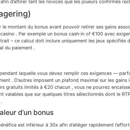
 afin d’attirer tant les novices que les joueurs confirmés r
agering)
r le montant du bonus avant pouvoir retirer ses gains assoc
u casino . Par exemple un bonus cash‑in of €100 avec exigen
it – ce calcul doit inclure uniquement les jeux spécifiés d
al du paiement .
 pendant laquelle vous devez remplir ces exigences — parfoi
ément . D’autres imposent un plafond maximal sur les gains 
rs gratuits limités à €20 chacun , vous ne pourrez encaiss
ont valables que sur quelques titres sélectionnés dont le RTP
 .
valeur d’un bonus
énéfice est inférieur à 30x afin d’alléger rapidement l’effo