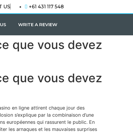
T US
+61 431 117 548
 US
WRITE A REVIEW
 ce que vous devez
 ce que vous devez
sino en ligne attirent chaque jour des
losion s’explique par la combinaison d’une
ons européennes qui rassurent le public. En
éviter les arnaques et les mauvaises surprises