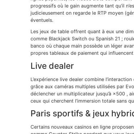
progressifs où le gain augmente tant qu’il n
judicieusement on regarde le RTP moyen (génér
éventuels.
Les jeux de table offrent quant à eux une dim
comme Blackjack Switch ou Spanish 21 ; roule
banco où chaque main possède un léger avant
propres tableaux de paiement qui influencen
Live dealer
L’expérience live dealer combine l’interaction 
grâce aux caméras multiples utilisées par Evo
déclencher un multiplicateur jusqu’à ×500 , ai
ceux qui cherchent l’immersion totale sans qui
Paris sportifs & jeux hybr
Certains nouveaux casinos en ligne proposent
comme Counter‑Strike pendant que vous jouez a