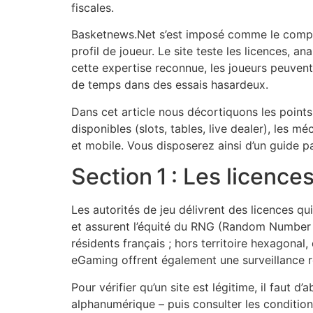
fiscales.
Basketnews.Net s’est imposé comme le compar
profil de joueur. Le site teste les licences, 
cette expertise reconnue, les joueurs peuvent
de temps dans des essais hasardeux.
Dans cet article nous décortiquons les points e
disponibles (slots, tables, live dealer), les m
et mobile. Vous disposerez ainsi d’un guide 
Section 1 : Les licence
Les autorités de jeu délivrent des licences qui
et assurent l’équité du RNG (Random Number G
résidents français ; hors territoire hexagon
eGaming offrent également une surveillance re
Pour vérifier qu’un site est légitime, il fau
alphanumérique – puis consulter les conditions