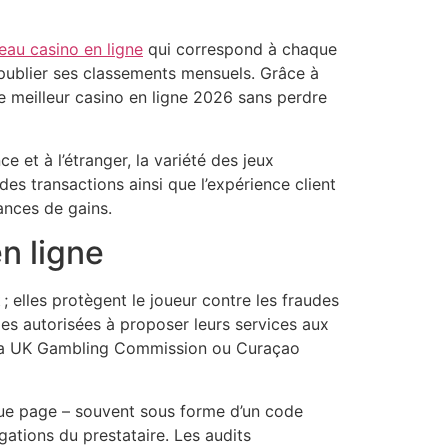
eau casino en ligne
qui correspond à chaque
de publier ses classements mensuels. Grâce à
e meilleur casino en ligne 2026 sans perdre
e et à l’étranger, la variété des jeux
des transactions ainsi que l’expérience client
ances de gains.
en ligne
 ; elles protègent le joueur contre les fraudes
es autorisées à proposer leurs services aux
), la UK Gambling Commission ou Curaçao
haque page – souvent sous forme d’un code
gations du prestataire. Les audits