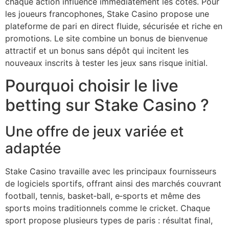
chaque action influence immédiatement les cotes. Pour
les joueurs francophones, Stake Casino propose une
plateforme de pari en direct fluide, sécurisée et riche en
promotions. Le site combine un bonus de bienvenue
attractif et un bonus sans dépôt qui incitent les
nouveaux inscrits à tester les jeux sans risque initial.
Pourquoi choisir le live
betting sur Stake Casino ?
Une offre de jeux variée et
adaptée
Stake Casino travaille avec les principaux fournisseurs
de logiciels sportifs, offrant ainsi des marchés couvrant
football, tennis, basket‑ball, e‑sports et même des
sports moins traditionnels comme le cricket. Chaque
sport propose plusieurs types de paris : résultat final,