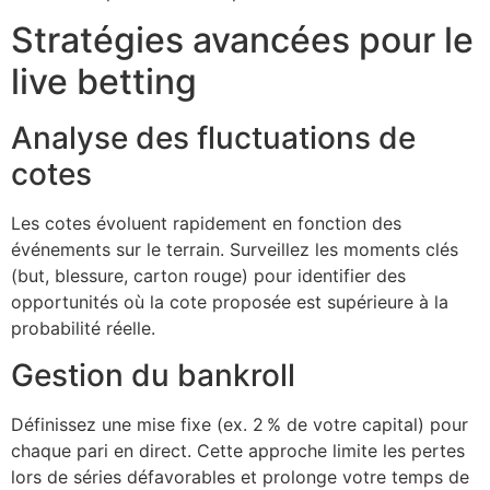
Stratégies avancées pour le
live betting
Analyse des fluctuations de
cotes
Les cotes évoluent rapidement en fonction des
événements sur le terrain. Surveillez les moments clés
(but, blessure, carton rouge) pour identifier des
opportunités où la cote proposée est supérieure à la
probabilité réelle.
Gestion du bankroll
Définissez une mise fixe (ex. 2 % de votre capital) pour
chaque pari en direct. Cette approche limite les pertes
lors de séries défavorables et prolonge votre temps de