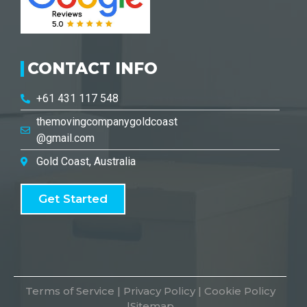
CONTACT INFO
+61 431 117 548
themovingcompanygoldcoast
@gmail.com
Gold Coast, Australia
Get Started
Terms of Service
|
Privacy Policy
|
Cookie Policy
|
Sitemap