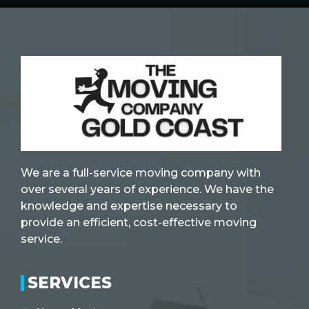
We are a full-service moving company with
over several years of experience. We have the
knowledge and expertise necessary to
provide an efficient, cost-effective moving
service.
SERVICES