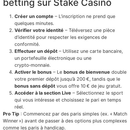
betting sur Stake Casino
Créer un compte
– L’inscription ne prend que
quelques minutes.
Vérifier votre identité
– Téléversez une pièce
d’identité pour respecter les exigences de
conformité.
Effectuer un dépôt
– Utilisez une carte bancaire,
un portefeuille électronique ou une
crypto‑monnaie.
Activer le bonus
– Le
bonus de bienvenue
double
votre premier dépôt jusqu’à 200 €, tandis que le
bonus sans dépôt
vous offre 10 € de jeu gratuit.
Accéder à la section Live
– Sélectionnez le sport
qui vous intéresse et choisissez le pari en temps
réel.
Pro Tip
: Commencez par des paris simples (ex. « Match
Winner ») avant de passer à des options plus complexes
comme les paris à handicap.