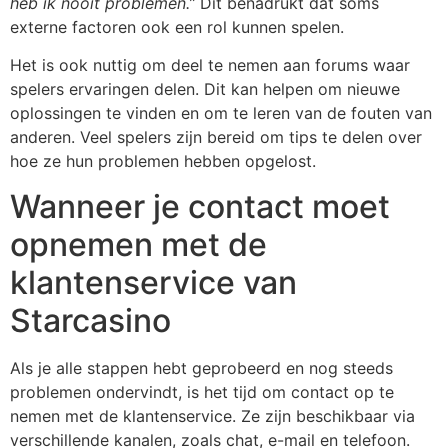
heb ik nooit problemen.”
Dit benadrukt dat soms
externe factoren ook een rol kunnen spelen.
Het is ook nuttig om deel te nemen aan forums waar
spelers ervaringen delen. Dit kan helpen om nieuwe
oplossingen te vinden en om te leren van de fouten van
anderen. Veel spelers zijn bereid om tips te delen over
hoe ze hun problemen hebben opgelost.
Wanneer je contact moet
opnemen met de
klantenservice van
Starcasino
Als je alle stappen hebt geprobeerd en nog steeds
problemen ondervindt, is het tijd om contact op te
nemen met de klantenservice. Ze zijn beschikbaar via
verschillende kanalen, zoals chat, e-mail en telefoon.