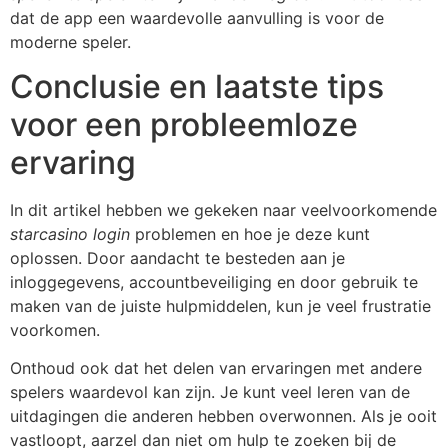
dat de app een waardevolle aanvulling is voor de
moderne speler.
Conclusie en laatste tips
voor een probleemloze
ervaring
In dit artikel hebben we gekeken naar veelvoorkomende
starcasino login
problemen en hoe je deze kunt
oplossen. Door aandacht te besteden aan je
inloggegevens, accountbeveiliging en door gebruik te
maken van de juiste hulpmiddelen, kun je veel frustratie
voorkomen.
Onthoud ook dat het delen van ervaringen met andere
spelers waardevol kan zijn. Je kunt veel leren van de
uitdagingen die anderen hebben overwonnen. Als je ooit
vastloopt, aarzel dan niet om hulp te zoeken bij de