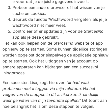
ervoor dat je de juiste gegevens invoert.
Probeer een andere browser of het wissen van je
cache en cookies.
Gebruik de functie ‘Wachtwoord vergeten’ als je je
wachtwoord niet meer weet.
Controleer of er updates zijn voor de
Starcasino
app
als je deze gebruikt.
Het kan ook helpen om de
Starcasino
website of app
opnieuw op te starten. Soms kunnen tijdelijke storingen
worden opgelost door simpelweg de applicatie opnieuw
op te starten. Ook het uitloggen van je account op
andere apparaten kan bijdragen aan een succesvol
inlogproces.
Een speelster, Lisa, zegt hierover:
“Ik had vaak
problemen met inloggen via mijn telefoon. Na het
volgen van de stappen in dit artikel kon ik eindelijk
weer genieten van mijn favoriete spellen!”
Dit toont aan
hoe belangrijk het is om deze stappen te volgen.