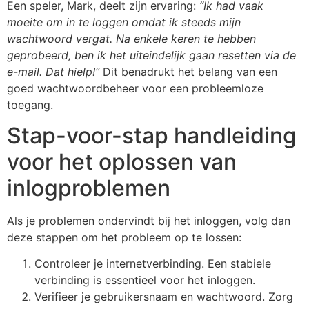
Een speler, Mark, deelt zijn ervaring:
“Ik had vaak
moeite om in te loggen omdat ik steeds mijn
wachtwoord vergat. Na enkele keren te hebben
geprobeerd, ben ik het uiteindelijk gaan resetten via de
e-mail. Dat hielp!”
Dit benadrukt het belang van een
goed wachtwoordbeheer voor een probleemloze
toegang.
Stap-voor-stap handleiding
voor het oplossen van
inlogproblemen
Als je problemen ondervindt bij het inloggen, volg dan
deze stappen om het probleem op te lossen:
Controleer je internetverbinding. Een stabiele
verbinding is essentieel voor het inloggen.
Verifieer je gebruikersnaam en wachtwoord. Zorg