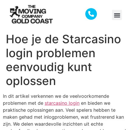
Hoe je de Starcasino
login problemen
eenvoudig kunt
oplossen
In dit artikel verkennen we de veelvoorkomende
problemen met de
starcasino login
en bieden we
praktische oplossingen aan. Veel spelers hebben te
maken gehad met inlogproblemen, wat frustrerend kan
zijn. We delen waardevolle inzichten uit echte