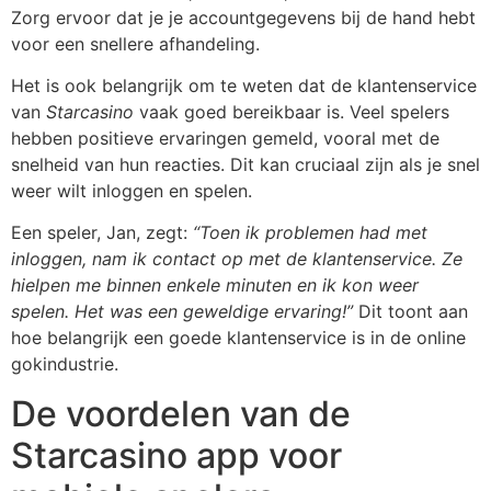
Zorg ervoor dat je je accountgegevens bij de hand hebt
voor een snellere afhandeling.
Het is ook belangrijk om te weten dat de klantenservice
van
Starcasino
vaak goed bereikbaar is. Veel spelers
hebben positieve ervaringen gemeld, vooral met de
snelheid van hun reacties. Dit kan cruciaal zijn als je snel
weer wilt inloggen en spelen.
Een speler, Jan, zegt:
“Toen ik problemen had met
inloggen, nam ik contact op met de klantenservice. Ze
hielpen me binnen enkele minuten en ik kon weer
spelen. Het was een geweldige ervaring!”
Dit toont aan
hoe belangrijk een goede klantenservice is in de online
gokindustrie.
De voordelen van de
Starcasino app voor