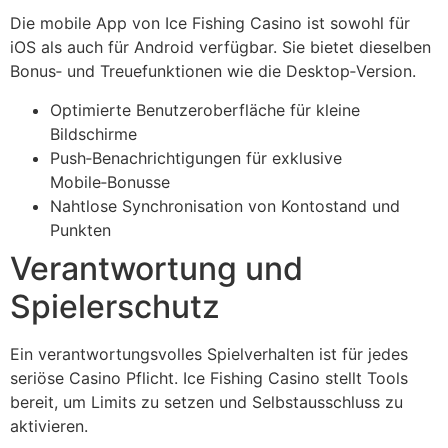
Die mobile App von Ice Fishing Casino ist sowohl für
iOS als auch für Android verfügbar. Sie bietet dieselben
Bonus‑ und Treuefunktionen wie die Desktop‑Version.
Optimierte Benutzeroberfläche für kleine
Bildschirme
Push‑Benachrichtigungen für exklusive
Mobile‑Bonusse
Nahtlose Synchronisation von Kontostand und
Punkten
Verantwortung und
Spielerschutz
Ein verantwortungsvolles Spielverhalten ist für jedes
seriöse Casino Pflicht. Ice Fishing Casino stellt Tools
bereit, um Limits zu setzen und Selbstausschluss zu
aktivieren.