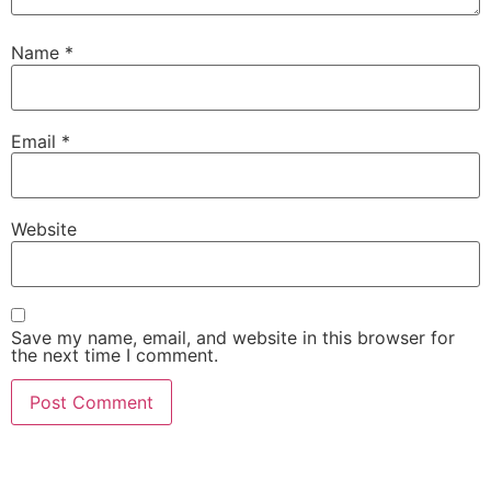
Name
*
Email
*
Website
Save my name, email, and website in this browser for
the next time I comment.