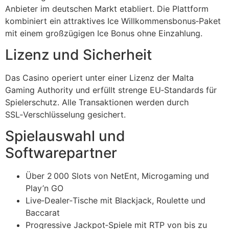
Anbieter im deutschen Markt etabliert. Die Plattform
kombiniert ein attraktives Ice Willkommensbonus‑Paket
mit einem großzügigen Ice Bonus ohne Einzahlung.
Lizenz und Sicherheit
Das Casino operiert unter einer Lizenz der Malta
Gaming Authority und erfüllt strenge EU‑Standards für
Spielerschutz. Alle Transaktionen werden durch
SSL‑Verschlüsselung gesichert.
Spielauswahl und
Softwarepartner
Über 2 000 Slots von NetEnt, Microgaming und
Play’n GO
Live‑Dealer‑Tische mit Blackjack, Roulette und
Baccarat
Progressive Jackpot‑Spiele mit RTP von bis zu