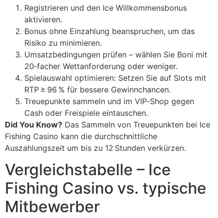
Registrieren und den Ice Willkommensbonus
aktivieren.
Bonus ohne Einzahlung beanspruchen, um das
Risiko zu minimieren.
Umsatzbedingungen prüfen – wählen Sie Boni mit
20‑facher Wettanforderung oder weniger.
Spielauswahl optimieren: Setzen Sie auf Slots mit
RTP ≥ 96 % für bessere Gewinnchancen.
Treuepunkte sammeln und im VIP‑Shop gegen
Cash oder Freispiele eintauschen.
Did You Know?
Das Sammeln von Treuepunkten bei Ice
Fishing Casino kann die durchschnittliche
Auszahlungszeit um bis zu 12 Stunden verkürzen.
Vergleichstabelle – Ice
Fishing Casino vs. typische
Mitbewerber