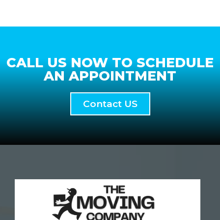
CALL US NOW TO SCHEDULE
AN APPOINTMENT
Contact US