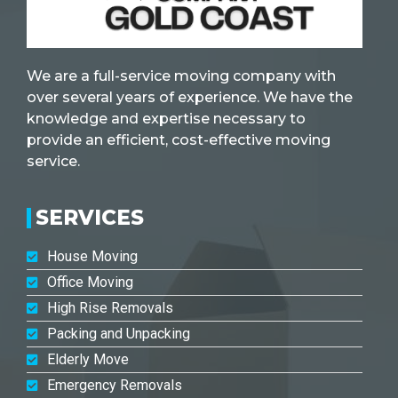
We are a full-service moving company with
over several years of experience. We have the
knowledge and expertise necessary to
provide an efficient, cost-effective moving
service.
SERVICES
House Moving
Office Moving
High Rise Removals
Packing and Unpacking
Elderly Move
Emergency Removals