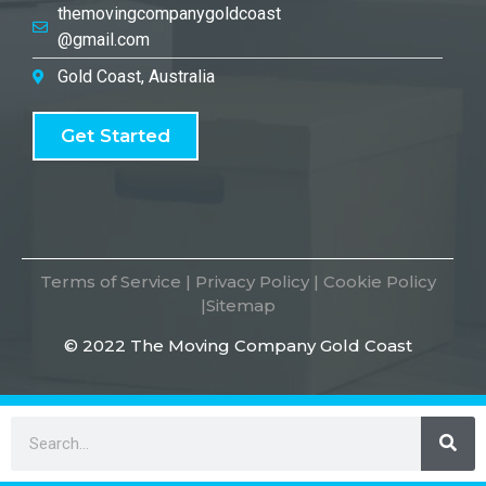
themovingcompanygoldcoast
@gmail.com
Gold Coast, Australia
Get Started
Terms of Service
|
Privacy Policy
|
Cookie Policy
|
Sitemap
© 2022 The Moving Company Gold Coast