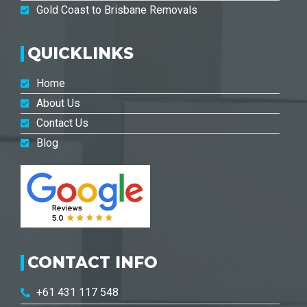
Gold Coast to Brisbane Removals
QUICKLINKS
Home
About Us
Contact Us
Blog
CONTACT INFO
+61 431 117 548