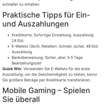
schneller zu erhalten.
Praktische Tipps für Ein-
und Auszahlungen
Kreditkarte: Sofortige Einzahlung, Auszahlung
24 Std.
E‑Wallets (Skrill, Neteller): Schnell, sicher, 48 Std.
Auszahlung
Banküberweisung: Sicher, aber 3‑5 Tage
Bearbeitungszeit
Quick Win:
Verwenden Sie E‑Wallets für die erste
Auszahlung, um die Geschwindigkeit zu testen, bevor
Sie größere Beträge per Kreditkarte transferieren.
Mobile Gaming – Spielen
Sie überall