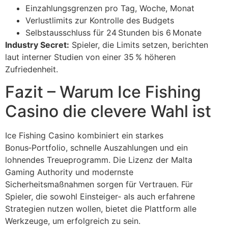
Einzahlungsgrenzen pro Tag, Woche, Monat
Verlustlimits zur Kontrolle des Budgets
Selbstausschluss für 24 Stunden bis 6 Monate
Industry Secret:
Spieler, die Limits setzen, berichten
laut interner Studien von einer 35 % höheren
Zufriedenheit.
Fazit – Warum Ice Fishing
Casino die clevere Wahl ist
Ice Fishing Casino kombiniert ein starkes
Bonus‑Portfolio, schnelle Auszahlungen und ein
lohnendes Treueprogramm. Die Lizenz der Malta
Gaming Authority und modernste
Sicherheitsmaßnahmen sorgen für Vertrauen. Für
Spieler, die sowohl Einsteiger‑ als auch erfahrene
Strategien nutzen wollen, bietet die Plattform alle
Werkzeuge, um erfolgreich zu sein.