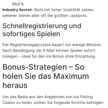
96,8 %
Industry Secret:
Slots mit hoher Volatilität zahlen
seltener, bieten aber oft die größten Jackpots.
Schnellregistrierung und
sofortiges Spielen
Der Registrierungsprozess dauert nur wenige Minuten.
Nach Bestätigung der E‑Mail können Spieler sofort
loslegen – ideal für den Ice Bonus ohne Einzahlung.
Bonus‑Strategien – So
holen Sie das Maximum
heraus
Um das Beste aus den Angeboten von Ice Fishing
Casino zu holen, sollten Sie folgende Schritte befolgen: