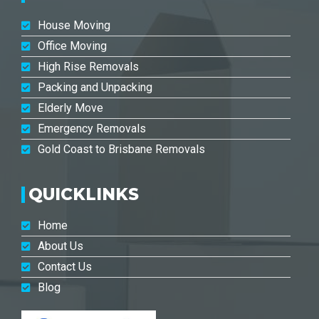
House Moving
Office Moving
High Rise Removals
Packing and Unpacking
Elderly Move
Emergency Removals
Gold Coast to Brisbane Removals
QUICKLINKS
Home
About Us
Contact Us
Blog