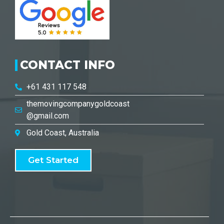
CONTACT INFO
+61 431 117 548
themovingcompanygoldcoast
@gmail.com
Gold Coast, Australia
Get Started