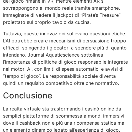
del gioco rimane in VR, mentre elementi AR si
sovrappongono al mondo reale tramite smartphone.
Immaginate di vedere il jackpot di “Pirate’s Treasure”
proiettato sul proprio tavolo da cucina.
Tuttavia, queste innovazioni sollevano questioni etiche.
L’AI potrebbe creare meccanismi di persuasione troppo
efficaci, spingendo i giocatori a spendere più di quanto
intendano. Journal Aquaticscience sottolinea
l’importanza di politiche di gioco responsabile integrate
nei motori AI, con limiti di spesa automatici e avvisi di
“tempo di gioco”. La responsabilità sociale diventa
quindi un requisito competitivo oltre che normativo.
Conclusione
La realtà virtuale sta trasformando i casinò online da
semplici piattaforme di scommessa a mondi immersivi
dove il cashback non è più una ricompensa statica ma
un elemento dinamico legato all’esperienza di gioco. I