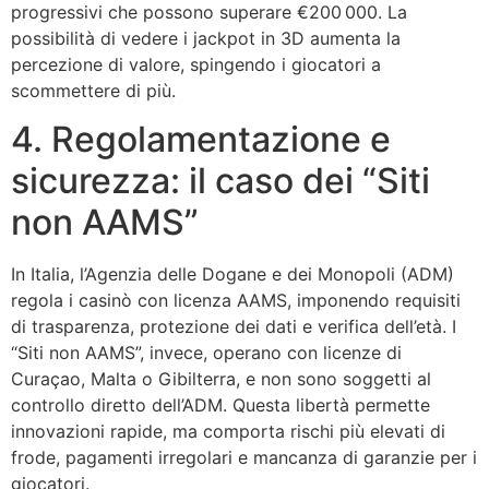
progressivi che possono superare €200 000. La
possibilità di vedere i jackpot in 3D aumenta la
percezione di valore, spingendo i giocatori a
scommettere di più.
4. Regolamentazione e
sicurezza: il caso dei “Siti
non AAMS”
In Italia, l’Agenzia delle Dogane e dei Monopoli (ADM)
regola i casinò con licenza AAMS, imponendo requisiti
di trasparenza, protezione dei dati e verifica dell’età. I
“Siti non AAMS”, invece, operano con licenze di
Curaçao, Malta o Gibilterra, e non sono soggetti al
controllo diretto dell’ADM. Questa libertà permette
innovazioni rapide, ma comporta rischi più elevati di
frode, pagamenti irregolari e mancanza di garanzie per i
giocatori.