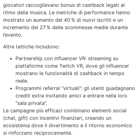
giocatori raccoglievano bonus di cashback legati al
ritmo della musica. Le metriche di performance hanno
mostrato un aumento del 40 % di nuovi iscritti e un
incremento del 27 % delle scommesse medie durante
l’evento.
Altre tattiche includono:
Partnership con influencer VR: streaming su
piattaforme come Twitch VR, dove gli influencer
mostrano le funzionalità di cashback in tempo
reale.
Programmi referral “virtuali”: gli utenti guadagnano
crediti extra invitando amici a entrare nella loro
“sala privata”.
Le campagne più efficaci combinano elementi social
(chat, gift) con incentivi finanziari, creando un
ecosistema dove il divertimento e il ritorno economico
si rinforzano reciprocamente.