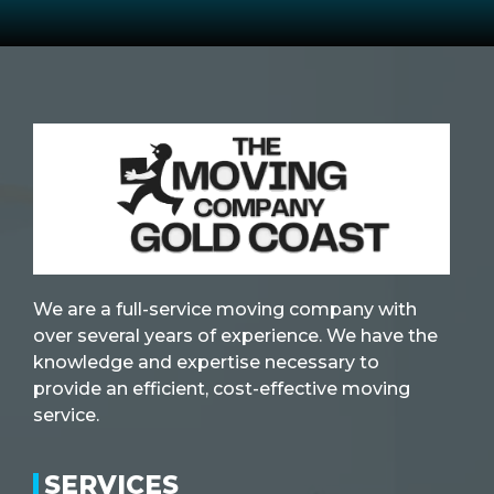
We are a full-service moving company with
over several years of experience. We have the
knowledge and expertise necessary to
provide an efficient, cost-effective moving
service.
SERVICES