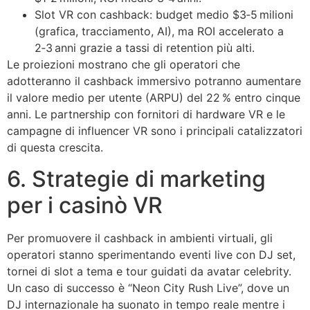
Slot VR con cashback: budget medio $3‑5 milioni
(grafica, tracciamento, AI), ma ROI accelerato a
2‑3 anni grazie a tassi di retention più alti.
Le proiezioni mostrano che gli operatori che
adotteranno il cashback immersivo potranno aumentare
il valore medio per utente (ARPU) del 22 % entro cinque
anni. Le partnership con fornitori di hardware VR e le
campagne di influencer VR sono i principali catalizzatori
di questa crescita.
6. Strategie di marketing
per i casinò VR
Per promuovere il cashback in ambienti virtuali, gli
operatori stanno sperimentando eventi live con DJ set,
tornei di slot a tema e tour guidati da avatar celebrity.
Un caso di successo è “Neon City Rush Live”, dove un
DJ internazionale ha suonato in tempo reale mentre i