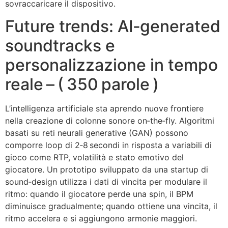
sovraccaricare il dispositivo.
Future trends: AI‑generated
soundtracks e
personalizzazione in tempo
reale – ( 350 parole )
L’intelligenza artificiale sta aprendo nuove frontiere
nella creazione di colonne sonore on‑the‑fly. Algoritmi
basati su reti neurali generative (GAN) possono
comporre loop di 2‑8 secondi in risposta a variabili di
gioco come RTP, volatilità e stato emotivo del
giocatore. Un prototipo sviluppato da una startup di
sound‑design utilizza i dati di vincita per modulare il
ritmo: quando il giocatore perde una spin, il BPM
diminuisce gradualmente; quando ottiene una vincita, il
ritmo accelera e si aggiungono armonie maggiori.