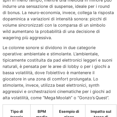
indurre una sensazione di suspense, ideale per i round
di bonus. La neuro‑economia, invece, collega la risposta
dopaminica a variazioni di intensità sonora: picchi di
volume sincronizzati con la comparsa di un simbolo
wild aumentano la probabilità di una decisione di
wagering più aggressiva.
Le colonne sonore si dividono in due categorie
operative: ambientale e stimolante. L’ambientale,
tipicamente costituita da pad elettronici leggeri e suoni
naturali, è pensata per le aree di lobby o per i giochi a
bassa volatilità, dove l’obiettivo è mantenere il
giocatore in una zona di comfort prolungata. Lo
stimolante, invece, utilizza beat elettronici, synth
aggressivi e orchestrazioni cinematiche per i giochi ad
alta volatilità, come “Mega Moolah” o “Gonzo’s Quest”.
Tipo di
BPM
Esempio di
Impatto sul
traccia
medio
gioco
tasso di