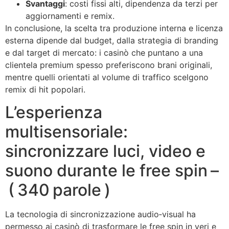
Svantaggi
: costi fissi alti, dipendenza da terzi per
aggiornamenti e remix.
In conclusione, la scelta tra produzione interna e licenza
esterna dipende dal budget, dalla strategia di branding
e dal target di mercato: i casinò che puntano a una
clientela premium spesso preferiscono brani originali,
mentre quelli orientati al volume di traffico scelgono
remix di hit popolari.
L’esperienza
multisensoriale:
sincronizzare luci, video e
suono durante le free spin –
( 340 parole )
La tecnologia di sincronizzazione audio‑visual ha
permesso ai casinò di trasformare le free spin in veri e