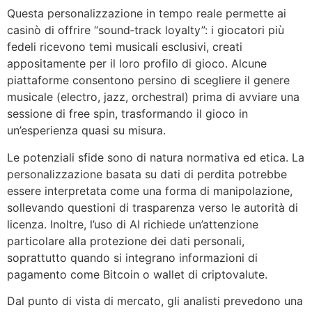
Questa personalizzazione in tempo reale permette ai
casinò di offrire “sound‑track loyalty”: i giocatori più
fedeli ricevono temi musicali esclusivi, creati
appositamente per il loro profilo di gioco. Alcune
piattaforme consentono persino di scegliere il genere
musicale (electro, jazz, orchestral) prima di avviare una
sessione di free spin, trasformando il gioco in
un’esperienza quasi su misura.
Le potenziali sfide sono di natura normativa ed etica. La
personalizzazione basata su dati di perdita potrebbe
essere interpretata come una forma di manipolazione,
sollevando questioni di trasparenza verso le autorità di
licenza. Inoltre, l’uso di AI richiede un’attenzione
particolare alla protezione dei dati personali,
soprattutto quando si integrano informazioni di
pagamento come Bitcoin o wallet di criptovalute.
Dal punto di vista di mercato, gli analisti prevedono una