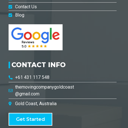
Contact Us
Blog
CONTACT INFO
+61 431 117 548
themovingcompanygoldcoast
@gmail.com
Gold Coast, Australia
Get Started