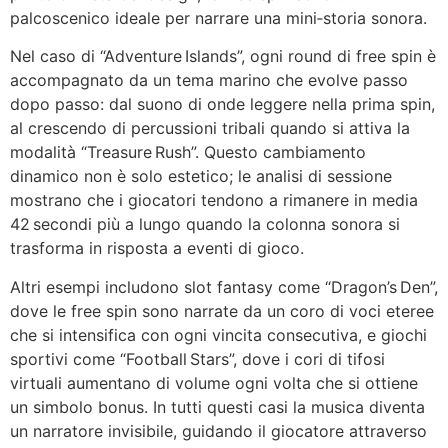
palcoscenico ideale per narrare una mini‑storia sonora.
Nel caso di “Adventure Islands”, ogni round di free spin è
accompagnato da un tema marino che evolve passo
dopo passo: dal suono di onde leggere nella prima spin,
al crescendo di percussioni tribali quando si attiva la
modalità “Treasure Rush”. Questo cambiamento
dinamico non è solo estetico; le analisi di sessione
mostrano che i giocatori tendono a rimanere in media
42 secondi più a lungo quando la colonna sonora si
trasforma in risposta a eventi di gioco.
Altri esempi includono slot fantasy come “Dragon’s Den”,
dove le free spin sono narrate da un coro di voci eteree
che si intensifica con ogni vincita consecutiva, e giochi
sportivi come “Football Stars”, dove i cori di tifosi
virtuali aumentano di volume ogni volta che si ottiene
un simbolo bonus. In tutti questi casi la musica diventa
un narratore invisibile, guidando il giocatore attraverso