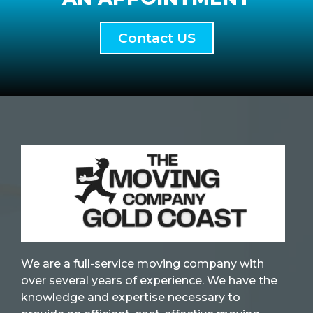
Contact US
We are a full-service moving company with
over several years of experience. We have the
knowledge and expertise necessary to