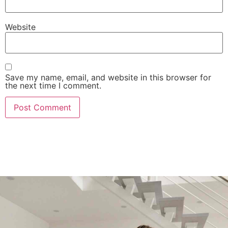
Website
Save my name, email, and website in this browser for
the next time I comment.