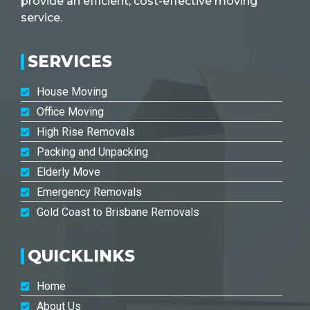
provide an efficient, cost-effective moving
service.
SERVICES
House Moving
Office Moving
High Rise Removals
Packing and Unpacking
Elderly Move
Emergency Removals
Gold Coast to Brisbane Removals
QUICKLINKS
Home
About Us