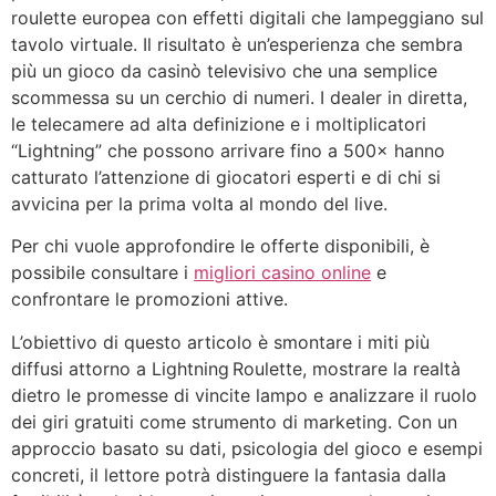
roulette europea con effetti digitali che lampeggiano sul
tavolo virtuale. Il risultato è un’esperienza che sembra
più un gioco da casinò televisivo che una semplice
scommessa su un cerchio di numeri. I dealer in diretta,
le telecamere ad alta definizione e i moltiplicatori
“Lightning” che possono arrivare fino a 500× hanno
catturato l’attenzione di giocatori esperti e di chi si
avvicina per la prima volta al mondo del live.
Per chi vuole approfondire le offerte disponibili, è
possibile consultare i
migliori casino online
e
confrontare le promozioni attive.
L’obiettivo di questo articolo è smontare i miti più
diffusi attorno a Lightning Roulette, mostrare la realtà
dietro le promesse di vincite lampo e analizzare il ruolo
dei giri gratuiti come strumento di marketing. Con un
approccio basato su dati, psicologia del gioco e esempi
concreti, il lettore potrà distinguere la fantasia dalla