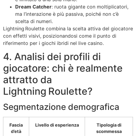
Dream Catcher
: ruota gigante con moltiplicatori,
ma l’interazione è più passiva, poiché non c’è
scelta di numeri.
Lightning Roulette combina la scelta attiva del giocatore
con effetti visivi, posizionandosi come il punto di
riferimento per i giochi ibridi nel live casino.
4. Analisi dei profili di
giocatore: chi è realmente
attratto da
Lightning Roulette?
Segmentazione demografica
Fascia
Livello di esperienza
Tipologia di
d’età
scommessa