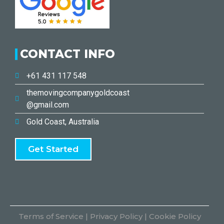
CONTACT INFO
+61 431 117 548
themovingcompanygoldcoast
@gmail.com
Gold Coast, Australia
Get Started
Terms of Service
|
Privacy Policy
|
Cookie Policy