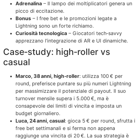
Adrenalina
– Il lampo dei moltiplicatori genera un
picco di eccitazione.
Bonus
– I free bet e le promozioni legate a
Lightning sono un forte richiamo.
Curiosità tecnologica
– Giocatori tech‑savvy
apprezzano l’integrazione di AR e UI dinamiche.
Case‑study: high‑roller vs
casual
Marco, 38 anni, high‑roller
: utilizza 100 € per
round, preferisce puntare su più numeri Lightning
per massimizzare il potenziale di payout. Il suo
turnover mensile supera i 5.000 €, ma è
consapevole dei limiti di vincita e imposta un
budget giornaliero.
Luca, 24 anni, casual
: gioca 5 € per round, sfrutta i
free bet settimanali e si ferma non appena
raggiunge una vincita di 20 €. La sua strategia è