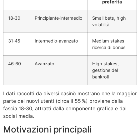
preferita
18‑30
Principiante‑intermedio
Small bets, high
volatilità
31‑45
Intermedio‑avanzato
Medium stakes,
ricerca di bonus
46‑60
Avanzato
High stakes,
gestione del
bankroll
I dati raccolti da diversi casinò mostrano che la maggior
parte dei nuovi utenti (circa il 55 %) proviene dalla
fascia 18‑30, attratti dalla componente grafica e dai
social media.
Motivazioni principali