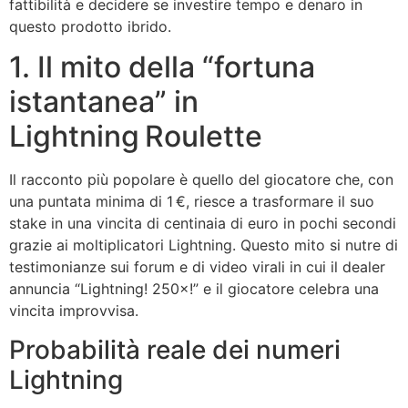
fattibilità e decidere se investire tempo e denaro in
questo prodotto ibrido.
1. Il mito della “fortuna
istantanea” in
Lightning Roulette
Il racconto più popolare è quello del giocatore che, con
una puntata minima di 1 €, riesce a trasformare il suo
stake in una vincita di centinaia di euro in pochi secondi
grazie ai moltiplicatori Lightning. Questo mito si nutre di
testimonianze sui forum e di video virali in cui il dealer
annuncia “Lightning! 250×!” e il giocatore celebra una
vincita improvvisa.
Probabilità reale dei numeri
Lightning