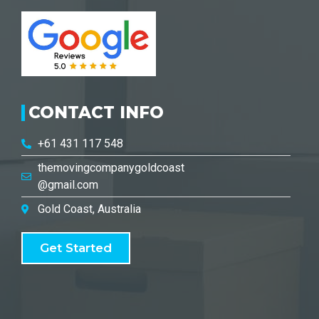
CONTACT INFO
+61 431 117 548
themovingcompanygoldcoast
@gmail.com
Gold Coast, Australia
Get Started