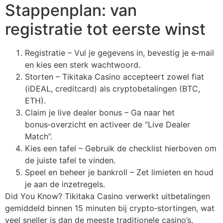
Stappenplan: van
registratie tot eerste winst
Registratie – Vul je gegevens in, bevestig je e‑mail
en kies een sterk wachtwoord.
Storten – Tikitaka Casino accepteert zowel fiat
(iDEAL, creditcard) als cryptobetalingen (BTC,
ETH).
Claim je live dealer bonus – Ga naar het
bonus‑overzicht en activeer de “Live Dealer
Match”.
Kies een tafel – Gebruik de checklist hierboven om
de juiste tafel te vinden.
Speel en beheer je bankroll – Zet limieten en houd
je aan de inzetregels.
Did You Know? Tikitaka Casino verwerkt uitbetalingen
gemiddeld binnen 15 minuten bij crypto‑stortingen, wat
veel sneller is dan de meeste traditionele casino’s.