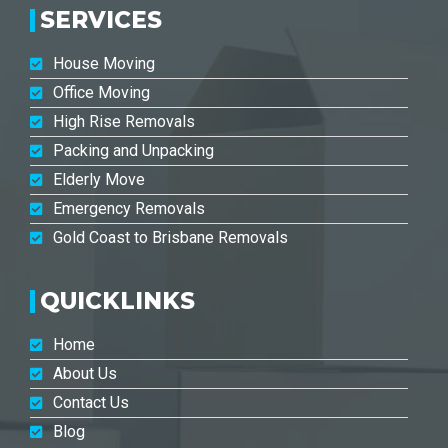
SERVICES
House Moving
Office Moving
High Rise Removals
Packing and Unpacking
Elderly Move
Emergency Removals
Gold Coast to Brisbane Removals
QUICKLINKS
Home
About Us
Contact Us
Blog