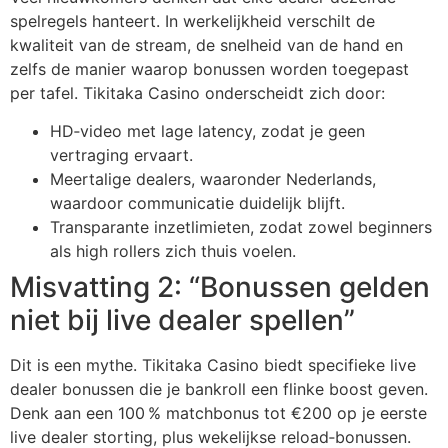
spelregels hanteert. In werkelijkheid verschilt de
kwaliteit van de stream, de snelheid van de hand en
zelfs de manier waarop bonussen worden toegepast
per tafel. Tikitaka Casino onderscheidt zich door:
HD‑video met lage latency, zodat je geen
vertraging ervaart.
Meertalige dealers, waaronder Nederlands,
waardoor communicatie duidelijk blijft.
Transparante inzetlimieten, zodat zowel beginners
als high rollers zich thuis voelen.
Misvatting 2: “Bonussen gelden
niet bij live dealer spellen”
Dit is een mythe. Tikitaka Casino biedt specifieke live
dealer bonussen die je bankroll een flinke boost geven.
Denk aan een 100 % matchbonus tot €200 op je eerste
live dealer storting, plus wekelijkse reload‑bonussen.