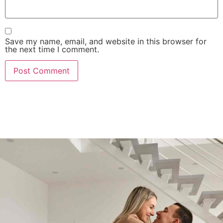
Save my name, email, and website in this browser for
the next time I comment.