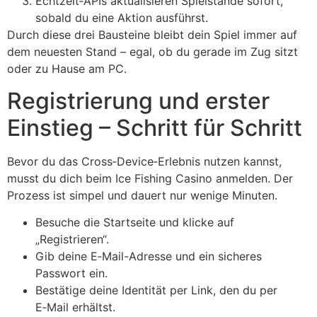
Echtzeit‑APIs aktualisieren Spielstände sofort,
sobald du eine Aktion ausführst.
Durch diese drei Bausteine bleibt dein Spiel immer auf
dem neuesten Stand – egal, ob du gerade im Zug sitzt
oder zu Hause am PC.
Registrierung und erster
Einstieg – Schritt für Schritt
Bevor du das Cross‑Device‑Erlebnis nutzen kannst,
musst du dich beim Ice Fishing Casino anmelden. Der
Prozess ist simpel und dauert nur wenige Minuten.
Besuche die Startseite und klicke auf
„Registrieren“.
Gib deine E‑Mail-Adresse und ein sicheres
Passwort ein.
Bestätige deine Identität per Link, den du per
E‑Mail erhältst.