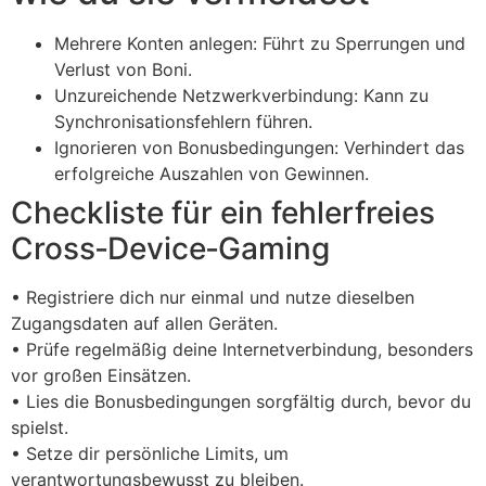
Mehrere Konten anlegen: Führt zu Sperrungen und
Verlust von Boni.
Unzureichende Netzwerkverbindung: Kann zu
Synchronisationsfehlern führen.
Ignorieren von Bonusbedingungen: Verhindert das
erfolgreiche Auszahlen von Gewinnen.
Checkliste für ein fehlerfreies
Cross‑Device‑Gaming
• Registriere dich nur einmal und nutze dieselben
Zugangsdaten auf allen Geräten.
• Prüfe regelmäßig deine Internetverbindung, besonders
vor großen Einsätzen.
• Lies die Bonusbedingungen sorgfältig durch, bevor du
spielst.
• Setze dir persönliche Limits, um
verantwortungsbewusst zu bleiben.