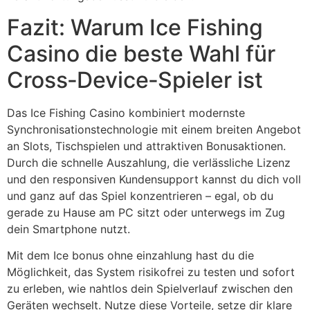
Fazit: Warum Ice Fishing
Casino die beste Wahl für
Cross‑Device‑Spieler ist
Das Ice Fishing Casino kombiniert modernste
Synchronisationstechnologie mit einem breiten Angebot
an Slots, Tischspielen und attraktiven Bonusaktionen.
Durch die schnelle Auszahlung, die verlässliche Lizenz
und den responsiven Kundensupport kannst du dich voll
und ganz auf das Spiel konzentrieren – egal, ob du
gerade zu Hause am PC sitzt oder unterwegs im Zug
dein Smartphone nutzt.
Mit dem Ice bonus ohne einzahlung hast du die
Möglichkeit, das System risikofrei zu testen und sofort
zu erleben, wie nahtlos dein Spielverlauf zwischen den
Geräten wechselt. Nutze diese Vorteile, setze dir klare