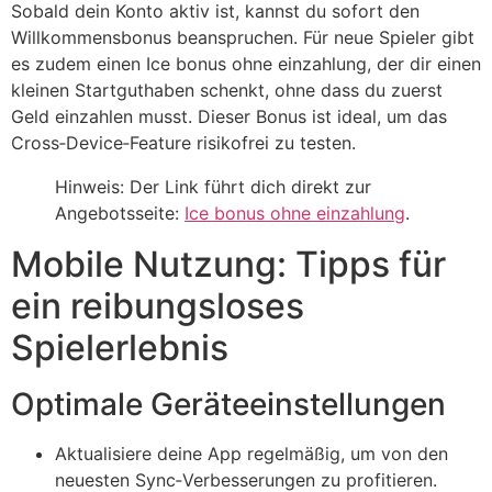
Sobald dein Konto aktiv ist, kannst du sofort den
Willkommensbonus beanspruchen. Für neue Spieler gibt
es zudem einen Ice bonus ohne einzahlung, der dir einen
kleinen Startguthaben schenkt, ohne dass du zuerst
Geld einzahlen musst. Dieser Bonus ist ideal, um das
Cross‑Device‑Feature risikofrei zu testen.
Hinweis: Der Link führt dich direkt zur
Angebotsseite:
Ice bonus ohne einzahlung
.
Mobile Nutzung: Tipps für
ein reibungsloses
Spielerlebnis
Optimale Geräteeinstellungen
Aktualisiere deine App regelmäßig, um von den
neuesten Sync‑Verbesserungen zu profitieren.