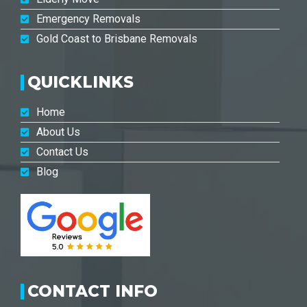
Emergency Removals
Gold Coast to Brisbane Removals
QUICKLINKS
Home
About Us
Contact Us
Blog
CONTACT INFO