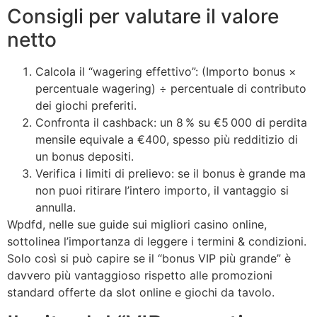
Consigli per valutare il valore
netto
Calcola il “wagering effettivo”: (Importo bonus ×
percentuale wagering) ÷ percentuale di contributo
dei giochi preferiti.
Confronta il cashback: un 8 % su €5 000 di perdita
mensile equivale a €400, spesso più redditizio di
un bonus depositi.
Verifica i limiti di prelievo: se il bonus è grande ma
non puoi ritirare l’intero importo, il vantaggio si
annulla.
Wpdfd, nelle sue guide sui migliori casino online,
sottolinea l’importanza di leggere i termini & condizioni.
Solo così si può capire se il “bonus VIP più grande” è
davvero più vantaggioso rispetto alle promozioni
standard offerte da slot online e giochi da tavolo.