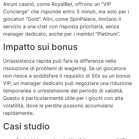
Alcuni casinò, come RoyalBet, offrono un “VIP
Concierge” che risponde entro 5 minuti, ma solo per i
giocatori “Gold”. Altri, come SpinPalace, limitano il
servizio a una chat con risposta prioritaria, senza
manager dedicato, anche per i membri “Platinum”.
Impatto sui bonus
Un’assistenza rapida può fare la differenza nella
risoluzione di problemi di wagering. Se un giocatore
non riesce a soddisfare il requisito di 50x su un bonus
VIP, un manager dedicato può negoziare una riduzione
temporanea o un’estensione del periodo di validità.
Questo è particolarmente utile per i giochi con alta
volatilità, dove le perdite possono accumularsi
rapidamente.
Casi studio