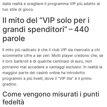
dalla realtà e scegliere il programma VIP più adatto al
tuo stile di gioco.
Il mito del “VIP solo per i
grandi spenditori” – 440
parole
Il mito più radicato è che il club VIP sia riservato a chi
scommette cifre a sei zeri. Molti player credono che, se
il loro bankroll è di qualche centinaio di euro, non
potranno mai accedere a vantaggi esclusivi. In realtà la
maggior parte dei casinò online ha introdotto
programmi a più livelli, dove il “VIP lite” è il primo
gradino.
Come vengono misurati i punti
fedeltà