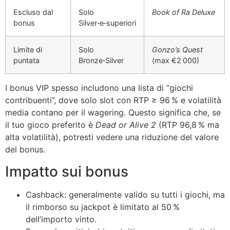
Escluso dal
Solo
Book of Ra Deluxe
bonus
Silver‑e‑superiori
Limite di
Solo
Gonzo’s Quest
puntata
Bronze‑Silver
(max €2 000)
I bonus VIP spesso includono una lista di “giochi
contribuenti”, dove solo slot con RTP ≥ 96 % e volatilità
media contano per il wagering. Questo significa che, se
il tuo gioco preferito è
Dead or Alive 2
(RTP 96,8 % ma
alta volatilità), potresti vedere una riduzione del valore
del bonus.
Impatto sui bonus
Cashback: generalmente valido su tutti i giochi, ma
il rimborso su jackpot è limitato al 50 %
dell’importo vinto.