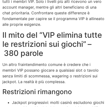
tutti i membri VIP. Solo i livelli più alti ricevono un vero
account manager, mentre gli altri beneficiano di una
chat prioritaria. Confrontare queste differenze è
fondamentale per capire se il programma VIP è allineato
alle proprie esigenze.
Il mito del “VIP elimina tutte
le restrizioni sui giochi” –
380 parole
Un altro fraintendimento comune è credere che i
membri VIP possano giocare a qualsiasi slot o tavolo
senza limiti di scommessa, wagering o restrizioni sui
jackpot. La realtà è più complessa.
Restrizioni rimangono
Jackpot progressivi: molti casinò escludono giochi