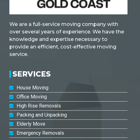
We are a full-service moving company with
over several years of experience. We have the
knowledge and expertise necessary to
provide an efficient, cost-effective moving
service.
SERVICES
House Moving
Office Moving
High Rise Removals
Packing and Unpacking
Elderly Move
Emergency Removals