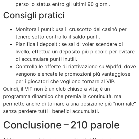
perso lo status entro gli ultimi 90 giorni.
Consigli pratici
Monitora i punti: usa il cruscotto del casinò per
tenere sotto controllo il saldo punti.
Pianifica i depositi: se sai di voler scendere di
livello, effettua un deposito più piccolo per evitare
di accumulare punti inutili.
Controlla le offerte di riattivazione su Wpdfd, dove
vengono elencate le promozioni più vantaggiose
per i giocatori che vogliono tornare al VIP.
Quindi, il VIP non è un club chiuso a vita; è un
programma dinamico che premia la continuità, ma
permette anche di tornare a una posizione più “normale”
senza perdere tutti i benefici accumulati.
Conclusione – 210 parole