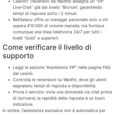
CasinoY (recensito da Wpdfd) assegna un “VIP
Live‑Chat” già dal livello “Bronze”, garantendo
tempi di risposta sotto i 2 minuti.
BetGalaxy offre un manager personale solo a chi
supera €10 000 di volume mensile, ma fornisce
comunque una linea telefonica 24/7 per tutti i
livelli “Gold” e superiori.
Come verificare il livello di
supporto
Leggi la sezione “Assistenza VIP” nella pagina FAQ
del casinò.
Controlla le recensioni su Wpdfd, dove gli utenti
segnalano tempi di risposta e disponibilità.
Prova il servizio: invia una domanda via chat prima
di iscriversi; la rapidità della risposta è un buon
indicatore.
In sintesi, l’assistenza esclusiva non è automatica per