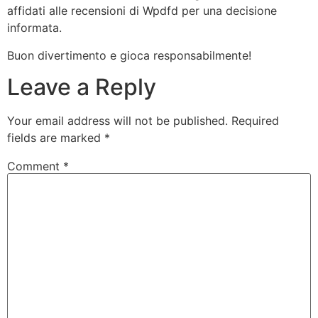
affidati alle recensioni di Wpdfd per una decisione
informata.
Buon divertimento e gioca responsabilmente!
Leave a Reply
Your email address will not be published.
Required
fields are marked
*
Comment
*