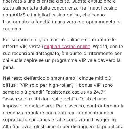
riservata a una clientela d’élite. Questa evoluzione è
stata alimentata dalla concorrenza tra i nuovi casino
non AAMS e i migliori casino online, che hanno
trasformato la fedeltà in una vera e propria moneta di
scambio.
Per scoprire i migliori casinò online e confrontare le
offerte VIP, visita i
migliori casino online
. Wpdfd, con le
sue recensioni dettagliate, è il punto di riferimento per
chi vuole capire se un programma VIP vale davvero la
pena.
Nel resto dell’articolo smontiamo i cinque miti più
diffusi: “VIP solo per high‑roller”, “i bonus VIP sono
sempre più grandi”, “assistenza esclusiva 24/7”,
“assenza di restrizioni sui giochi” e “club chiuso
impossibile da lasciare”. Per ciascuno, confronteremo la
credenza popolare con i dati reali, concentrandoci
soprattutto sui bonus e sulle condizioni di wagering.
Alla fine avrai gli strumenti per distinguere la pubblicità