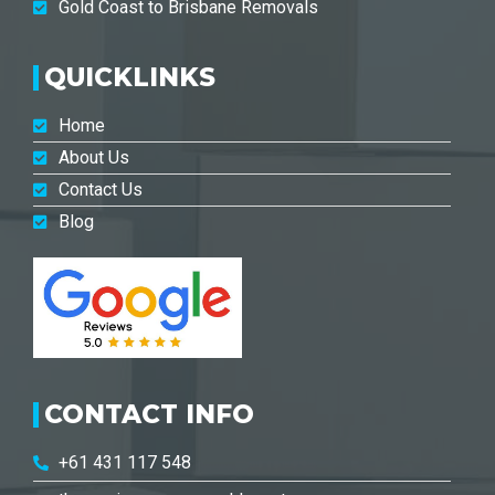
Gold Coast to Brisbane Removals
QUICKLINKS
Home
About Us
Contact Us
Blog
CONTACT INFO
+61 431 117 548