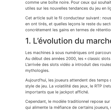
comme une boîte noire. Pour ceux qui souhaite
utiles sur les nouvelles tendances du jeu en li
Cet article suit le fil conducteur suivant : n
en ont tirés, et quelles leçons le reste du sec
concrètement les gains en termes de rétentio
1. L’évolution du march
Les machines à sous numériques ont parcouru 
Au début des années 2000, les « classic slots
L’arrivée des slots vidéo a introduit des roul
mythologies.
Aujourd’hui, les joueurs attendent des temps 
style de jeu. La volatilité des jeux, le RTP (r
importants que le jackpot affiché.
Cependant, le modèle traditionnel repose sur 
qui alimente la méfiance de certains joueurs