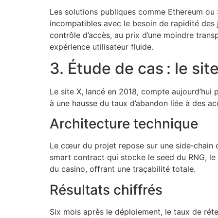
Les solutions publiques comme Ethereum ou So
incompatibles avec le besoin de rapidité des
contrôle d’accès, au prix d’une moindre tran
expérience utilisateur fluide.
3. Étude de cas : le sit
Le site X, lancé en 2018, compte aujourd’hui pl
à une hausse du taux d’abandon liée à des ac
Architecture technique
Le cœur du projet repose sur une side‑chain 
smart contract qui stocke le seed du RNG, le r
du casino, offrant une traçabilité totale.
Résultats chiffrés
Six mois après le déploiement, le taux de ré