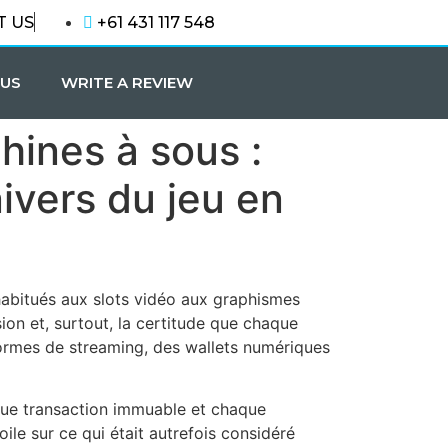
T US
+61 431 117 548
 US
WRITE A REVIEW
hines à sous :
ivers du jeu en
habitués aux slots vidéo aux graphismes
sion et, surtout, la certitude que chaque
eformes de streaming, des wallets numériques
que transaction immuable et chaque
le sur ce qui était autrefois considéré