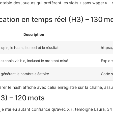
table des joueurs qui préfèrent les slots « sans wager ». 
ication en temps réel (H3) – 130 m
Description
spin, le hash, le seed et le résultat
https:
ckchain visible, incluant le montant misé
Explor
 générant le nombre aléatoire
Code s
er le hash affiché avec celui enregistré sur la chaîne, assur
H3) – 120 mots
 je n’ai eu autant confiance qu’avec X », témoigne Laura, 34 