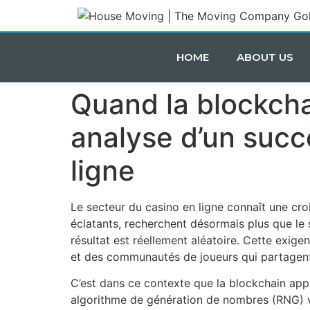
HOME
ABOUT US
Quand la blockcha
analyse d’un succ
ligne
Le secteur du casino en ligne connaît une cr
éclatants, recherchent désormais plus que le si
résultat est réellement aléatoire. Cette exig
et des communautés de joueurs qui partagent
C’est dans ce contexte que la blockchain app
algorithme de génération de nombres (RNG) vér