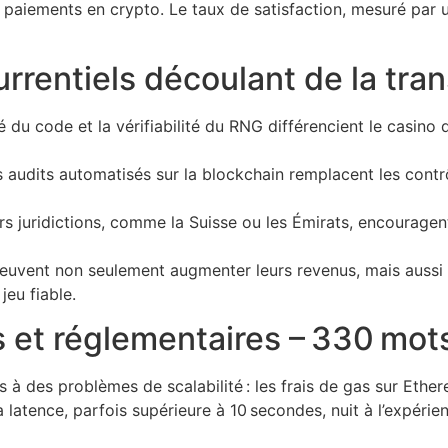
es paiements en crypto. Le taux de satisfaction, mesuré par
rrentiels découlant de la tr
lité du code et la vérifiabilité du RNG différencient le casi
s audits automatisés sur la blockchain remplacent les contrô
urs juridictions, comme la Suisse ou les Émirats, encouragen
euvent non seulement augmenter leurs revenus, mais aussi 
eu fiable.
s et réglementaires – 330 mot
 à des problèmes de scalabilité : les frais de gas sur Eth
a latence, parfois supérieure à 10 secondes, nuit à l’expéri