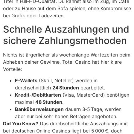
Titel in Full‑HD‑Qualität. Du kannst also im Zug, im Café
oder zu Hause auf dem Sofa spielen, ohne Kompromisse
bei Grafik oder Ladezeiten.
Schnelle Auszahlungen und
sichere Zahlungsmethoden
Nichts ist ärgerlicher als wochenlange Wartezeiten beim
Abheben deiner Gewinne. Total Casino hat hier klare
Vorteile:
E‑Wallets
(Skrill, Neteller) werden in
durchschnittlich
24 Stunden
bearbeitet.
Kredit‑/Debitkarten
(Visa, MasterCard) benötigen
maximal
48 Stunden
.
Banküberweisungen
dauern 3‑5 Tage, werden
aber nur bei sehr hohen Beträgen angeboten.
Did You Know?
Das durchschnittliche Auszahlungslimit
bei deutschen Online‑Casinos liegt bei 5 000 €, doch