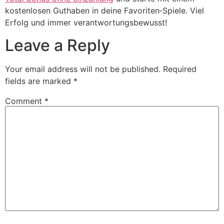
kostenlosen Guthaben in deine Favoriten‑Spiele. Viel
Erfolg und immer verantwortungsbewusst!
Leave a Reply
Your email address will not be published.
Required
fields are marked
*
Comment
*