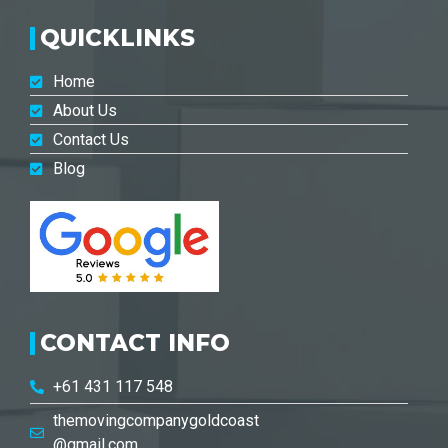
QUICKLINKS
Home
About Us
Contact Us
Blog
CONTACT INFO
+61 431 117 548
themovingcompanygoldcoast
@gmail.com