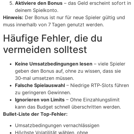
Aktiviere den Bonus
– das Geld erscheint sofort in
deinem Spielkonto.
Hinweis:
Der Bonus ist nur für neue Spieler gültig und
muss innerhalb von 7 Tagen genutzt werden.
Häufige Fehler, die du
vermeiden solltest
Keine Umsatzbedingungen lesen
– viele Spieler
geben den Bonus auf, ohne zu wissen, dass sie
30‑mal umsetzen müssen.
Falsche Spielauswahl
– Niedrige RTP‑Slots führen
zu geringeren Gewinnen.
Ignorieren von Limits
– Ohne Einzahlungslimit
kann das Budget schnell überschritten werden.
Bullet‑Liste der Top‑Fehler:
Umsatzbedingungen vernachlässigen
Höchste Volatilität wählen, ohne