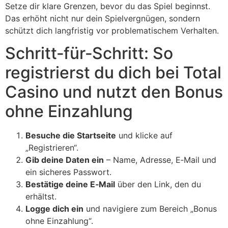
Setze dir klare Grenzen, bevor du das Spiel beginnst.
Das erhöht nicht nur dein Spielvergnügen, sondern
schützt dich langfristig vor problematischem Verhalten.
Schritt‑für‑Schritt: So
registrierst du dich bei Total
Casino und nutzt den Bonus
ohne Einzahlung
Besuche die Startseite
und klicke auf
„Registrieren“.
Gib deine Daten ein
– Name, Adresse, E‑Mail und
ein sicheres Passwort.
Bestätige deine E‑Mail
über den Link, den du
erhältst.
Logge dich ein
und navigiere zum Bereich „Bonus
ohne Einzahlung“.