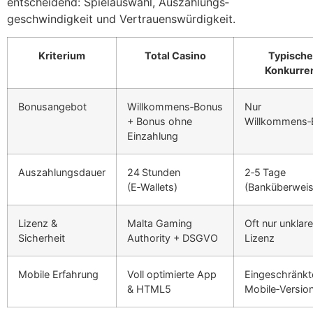
entscheidend: Spielauswahl, Auszahlungs­
geschwindigkeit und Vertrauens­würdigkeit.
Kriterium
Total Casino
Typische
Konkurre
Bonusangebot
Willkommens‑Bonus
Nur
+ Bonus ohne
Willkommens‑
Einzahlung
Auszahlungsdauer
24 Stunden
2‑5 Tage
(E‑Wallets)
(Banküberwei
Lizenz &
Malta Gaming
Oft nur unklare
Sicherheit
Authority + DSGVO
Lizenz
Mobile Erfahrung
Voll optimierte App
Eingeschränkt
& HTML5
Mobile‑Versio