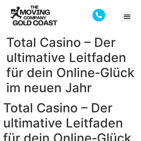
Total Casino – Der
ultimative Leitfaden
für dein Online‑Glück
im neuen Jahr
Total Casino – Der
ultimative Leitfaden
für dein Online‑Glück