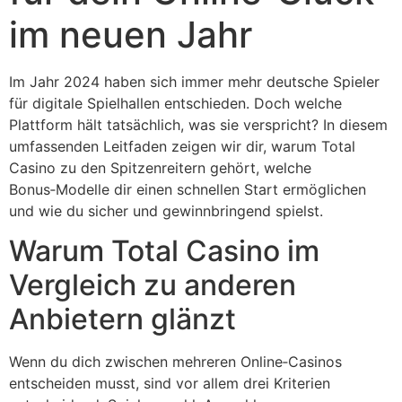
im neuen Jahr
Im Jahr 2024 haben sich immer mehr deutsche Spieler
für digitale Spielhallen entschieden. Doch welche
Plattform hält tatsächlich, was sie verspricht? In diesem
umfassenden Leitfaden zeigen wir dir, warum Total
Casino zu den Spitzenreitern gehört, welche
Bonus‑Modelle dir einen schnellen Start ermöglichen
und wie du sicher und gewinnbringend spielst.
Warum Total Casino im
Vergleich zu anderen
Anbietern glänzt
Wenn du dich zwischen mehreren Online‑Casinos
entscheiden musst, sind vor allem drei Kriterien