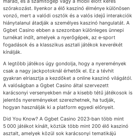
marad, és a számítógép vagy a mobil előtt keres
szórakozást. Ilyenkor a élő kaszinó élménye különösen
vonzó, mert a valódi osztók és a valós idejű interakciók
hiánytalanul átadják a személyes kaszinó hangulatát. A
Ggbet Casino ebben a szezonban különleges ünnepi
turnékat indít, amelyek a nyerőgépek, az e‑sport
fogadások és a klasszikus asztali játékok keverékét
kínálják.
A legtöbb játékos úgy gondolja, hogy a nyeremények
csak a nagy jackpotoknál érhetők el. Ez a tévhit
gyakran elriasztja a kezdőket a online kaszinó világától.
A valóságban a Ggbet Casino által szervezett
karácsonyi versenyekben már a kisebb tétű játékosok is
jelentős nyereményeket szerezhetnek, ha tudják,
hogyan használják ki a platform egyedi előnyeit.
Did You Know? A Ggbet Casino 2023‑ban több mint
5 000 játékot kínált, köztük több mint 200 élő kaszinó
asztalt, amelyek közül sok karácsonyi tematikájú