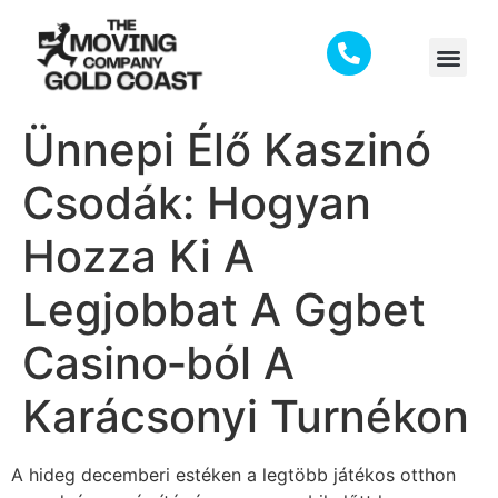
Ünnepi Élő Kaszinó
Csodák: Hogyan
Hozza Ki A
Legjobbat A Ggbet
Casino‑ból A
Karácsonyi Turnékon
A hideg decemberi estéken a legtöbb játékos otthon