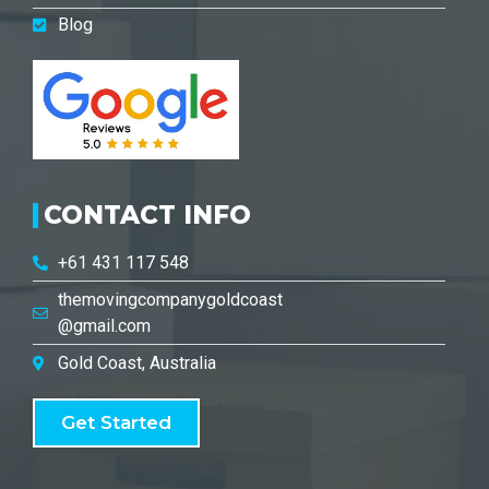
Blog
CONTACT INFO
+61 431 117 548
themovingcompanygoldcoast
@gmail.com
Gold Coast, Australia
Get Started