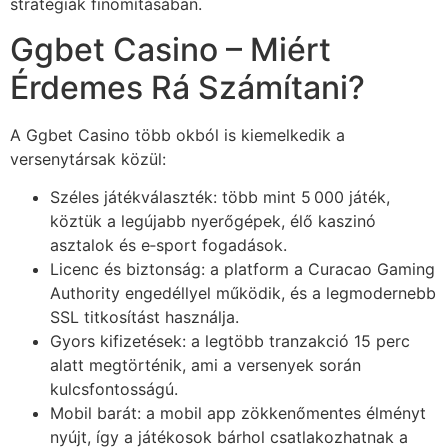
stratégiák finomításában.
Ggbet Casino – Miért
Érdemes Rá Számítani?
A Ggbet Casino több okból is kiemelkedik a
versenytársak közül:
Széles játékválaszték: több mint 5 000 játék,
köztük a legújabb nyerőgépek, élő kaszinó
asztalok és e‑sport fogadások.
Licenc és biztonság: a platform a Curacao Gaming
Authority engedéllyel működik, és a legmodernebb
SSL titkosítást használja.
Gyors kifizetések: a legtöbb tranzakció 15 perc
alatt megtörténik, ami a versenyek során
kulcsfontosságú.
Mobil barát: a mobil app zökkenőmentes élményt
nyújt, így a játékosok bárhol csatlakozhatnak a