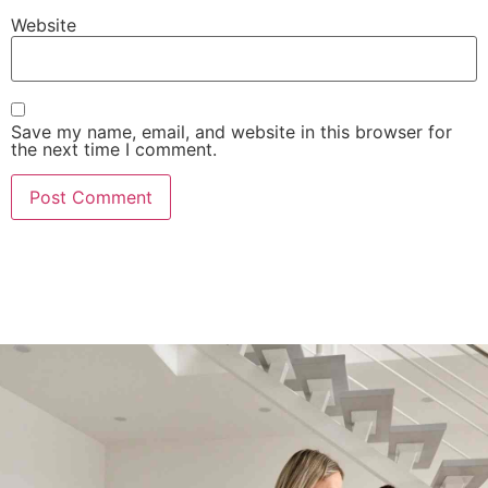
Website
Save my name, email, and website in this browser for
the next time I comment.