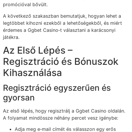
promócióval bővült.
A következő szakaszban bemutatjuk, hogyan lehet a
legtöbbet kihozni ezekből a lehetőségekből, és miért
érdemes a Ggbet Casino‑t választani a karácsonyi
játékra.
Az Első Lépés –
Regisztráció és Bónuszok
Kihasználása
Regisztráció egyszerűen és
gyorsan
Az első lépés, hogy regisztrálj a Ggbet Casino oldalán.
A folyamat mindössze néhány percet vesz igénybe:
Adja meg e‑mail címét és válasszon egy erős