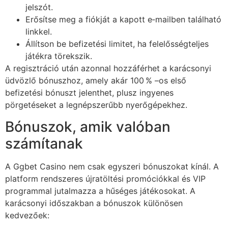
jelszót.
Erősítse meg a fiókját a kapott e‑mailben található
linkkel.
Állítson be befizetési limitet, ha felelősségteljes
játékra törekszik.
A regisztráció után azonnal hozzáférhet a karácsonyi
üdvözlő bónuszhoz, amely akár 100 % –os első
befizetési bónuszt jelenthet, plusz ingyenes
pörgetéseket a legnépszerűbb nyerőgépekhez.
Bónuszok, amik valóban
számítanak
A Ggbet Casino nem csak egyszeri bónuszokat kínál. A
platform rendszeres újratöltési promóciókkal és VIP
programmal jutalmazza a hűséges játékosokat. A
karácsonyi időszakban a bónuszok különösen
kedvezőek: